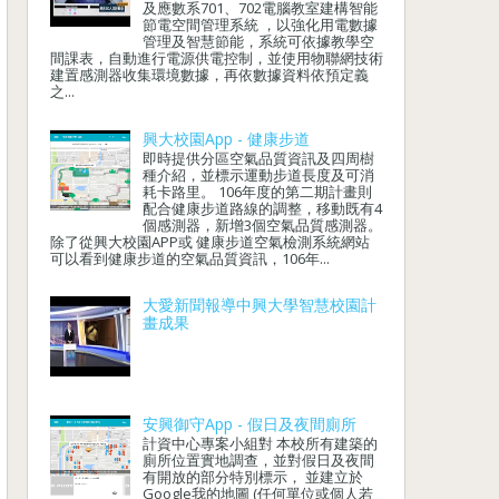
及應數系701、702電腦教室建構智能
節電空間管理系統 ，以強化用電數據
管理及智慧節能，系統可依據教學空
間課表，自動進行電源供電控制，並使用物聯網技術
建置感測器收集環境數據，再依數據資料依預定義
之...
興大校園App - 健康步道
即時提供分區空氣品質資訊及四周樹
種介紹，並標示運動步道長度及可消
耗卡路里。 106年度的第二期計畫則
配合健康步道路線的調整，移動既有4
個感測器，新增3個空氣品質感測器。
除了從興大校園APP或 健康步道空氣檢測系統網站
可以看到健康步道的空氣品質資訊，106年...
大愛新聞報導中興大學智慧校園計
畫成果
安興御守App - 假日及夜間廁所
計資中心專案小組對 本校所有建築的
廁所位置實地調查，並對假日及夜間
有開放的部分特別標示， 並建立於
Google我的地圖 (任何單位或個人若