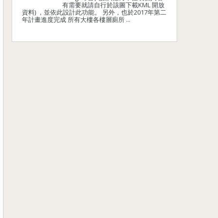
有需要就請自行於該圖下載KML 開放
資料) ，並依此設計此功能。 另外，也於2017年第二
年計畫進度完成 所有大樓各樓層廁所 ...