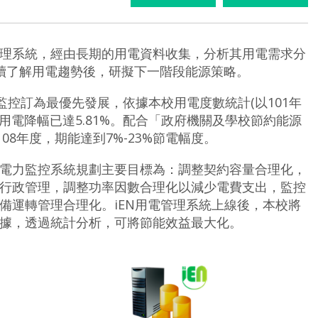
理系統，經由長期的用電資料收集，分析其用電需求分
持續了解用電趨勢後，研擬下一階段能源策略。
監控訂為最優先發展，依據本校用電度數統計(以101年
0度，用電降幅已達5.81%。配合「政府機關及學校節約能源
108年度，期能達到7%-23%節電幅度。
電力監控系統規劃主要目標為：調整契約容量合理化，
行政管理，調整功率因數合理化以減少電費支出，監控
備運轉管理合理化。
iEN用電管理系統上線後，本校將
據，透過統計分析，可將節能效益最大化。