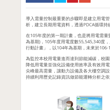
導入需量控制最重要的步驟即是建立用電管
析，建立長期用電資料，透過PDCA循環
在105年度的第一期計畫，也是將用電需量
為基期)，105年度用電度數55,545,34
行動計畫」，以104年為基期，未來於106-
為監控本校用電量進而達到節能減碳，校園
降低用電量並強化設備使用效率及有效用電
尖峰最高需量，讓動力設備及各大樓空調設
持續利用歷史記錄資訊做節能運轉分析之依