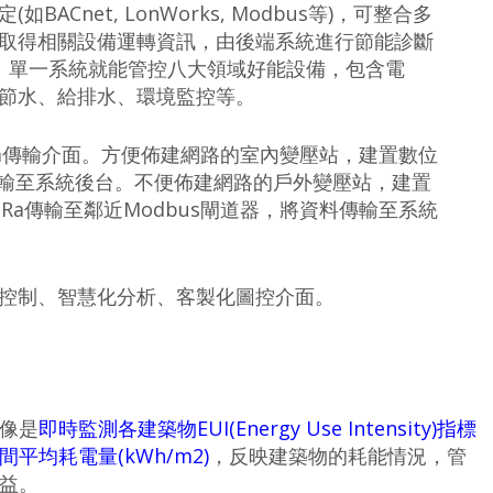
Cnet, LonWorks, Modbus等)，可整合多
取得相關設備運轉資訊，由後端系統進行節能診斷
。單一系統就能管控八大領域好能設備，包含電
節水、給排水、環境監控等。
oRa傳輸介面。方便佈建網路的室內變壓站，建置數位
傳輸至系統後台。不便佈建網路的戶外變壓站，建置
Ra傳輸至鄰近Modbus閘道器，將資料傳輸至系統
控制、智慧化分析、客製化圖控介面。
像是
即時監測各建築物EUI(Energy Use Intensity)指標
均耗電量(kWh/m2)
，反映建築物的耗能情況，管
益。