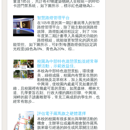
量達185台， 共計有47棟建築物納入全校統一的RFID
卡證門禁系統， 如下圖所示 ，標示紅色建物為2...
智慧路燈管理平台
在105年度的第一期計畫就導入的智慧
路燈管理平台，除了能主動偵測路燈
故障、路燈點滅排程設定，到了 106
年度第二期計畫導入具備調光功能的
路燈模組，就能做更智慧化的調光節
能管控。 如下圖所示，可針對每盞路燈個別設定調
光程度(綠色為0%、青色為20%、棕...
校園為中部特色遊憩景點並經常舉
辦活動，示範效益佳。
本校為中部特色遊憩景點，環境優
美，綠樹成蔭，校園內有豐富生態的
動植物及花草樹木，加上風光綺麗的
中興湖，使校園內處處可見如畫的景
緻，且校園裡有幾處可逛的景點，如黑森林、椰林大
道、孔學要旨石刻、行政大樓的圓柱巨聯、中興湖、
湖畔的親子讀書雕塑等，常見三兩成群的學生外，也
經常有散步...
評估電子羅馬旗之硬體選擇
本校的校園有很多展出與舉辦活動的
機會，主辦單位或廠商都會製作羅馬
旗來吸引經過的師生或民眾關注活動