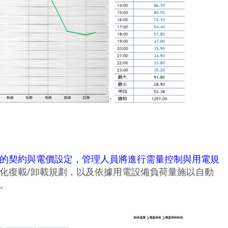
的契約與電價設定，管理人員將進行需量控制與用電規
化復載/卸載規劃，以及依據用電設備負荷量施以自動
。