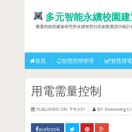
多元智能永續校園建
獲選內政部建築研究所永續智慧社區創新實證示範計畫(10
首頁
智慧照明管理
智慧用電
用電需量控制
PUBLISHED ON: 下午3:51
BY: Envisioning 
acebook