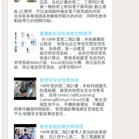
訊息。在此計畫的第二、三期預計發
展一種路燈上附加電子羅馬旗( 數位看
板 )之應用，可以遠端隨時修改電子羅馬旗的內容，
並加裝各種感測器來觸發所顯示的內容，同時也會有
動線導引的相關功能(...
圖書館自習室智能空間管理
在106年度第二期計畫，本校圖書館
以既有「 智慧化自主學習空間管理系
統 」為基礎，進一步建置 「 自習室智
能空間管理系統 」 ，並與空間管理系
統進行整合。整個系統建置 包括預約
管理系統Web介面、Kiosk資訊站主機、席位簽到系
統、席位電源管理系統、自學空間APP 。...
智慧化安全預警系統
106年度的第二期計畫，本校持續擴充
防護範圍，建置的智慧化安全預警系
統， 採用 Umbo cv的Learning
Camera與Smart Cloud方案 ，整合雲
端監視平台、手機推播通知、手機調
閱事件觸發時間錄影。 智慧攝影機連網至雲端監視
平台 校園安全緊急事故發生...
教室智能節電空間管理
106年度第二期計畫導入更佳的改善措
施， 在計資中心第二、第三電腦教室