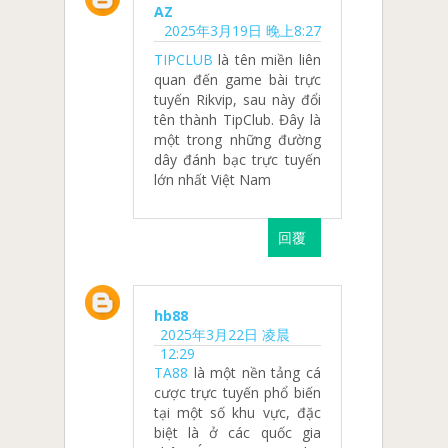
AZ
2025年3月19日 晚上8:27
TIPCLUB
là tên miền liên
quan đến game bài trực
tuyến Rikvip, sau này đổi
tên thành TipClub. Đây là
một trong những đường
dây đánh bạc trực tuyến
lớn nhất Việt Nam
回覆
hb88
2025年3月22日 凌晨
12:29
TA88
là một nền tảng cá
cược trực tuyến phổ biến
tại một số khu vực, đặc
biệt là ở các quốc gia