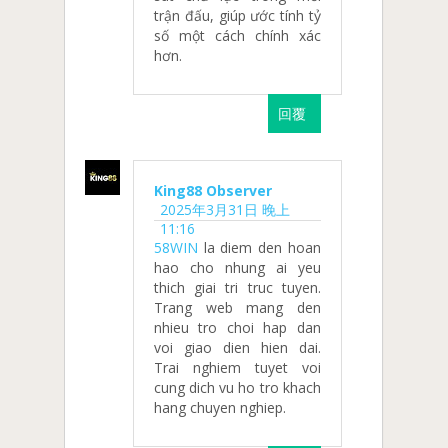
trận đấu, giúp ước tính tỷ
số một cách chính xác
hơn.
回覆
King88 Observer
2025年3月31日 晚上
11:16
58WIN
la diem den hoan
hao cho nhung ai yeu
thich giai tri truc tuyen.
Trang web mang den
nhieu tro choi hap dan
voi giao dien hien dai.
Trai nghiem tuyet voi
cung dich vu ho tro khach
hang chuyen nghiep.