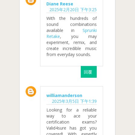
Diane Reese
2025年2月20日 下午3:25
With the hundreds of
sound combinations
available in
Sprunki
Retake
, you may
experiment, remix, and
create incredible music
from everyday sounds.
回覆
williamanderson
2025年3月5日 下午1:39
Looking for a reliable
way to ace your
certification exams?
Valid4sure has got you
covered! With expertly