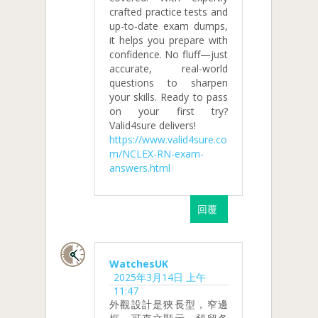
crafted practice tests and
up-to-date exam dumps,
it helps you prepare with
confidence. No fluff—just
accurate, real-world
questions to sharpen
your skills. Ready to pass
on your first try?
Valid4sure delivers!
https://www.valid4sure.co
m/NCLEX-RN-exam-
answers.html
回覆
WatchesUK
2025年3月14日 上午
11:47
外觀設計是狹長型，窄邊