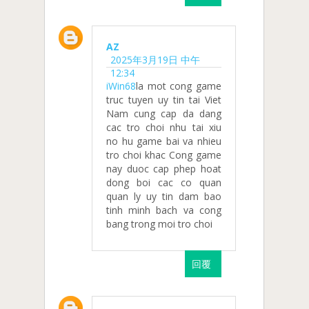
AZ
2025年3月19日 中午
12:34
iWin68
la mot cong game
truc tuyen uy tin tai Viet
Nam cung cap da dang
cac tro choi nhu tai xiu
no hu game bai va nhieu
tro choi khac Cong game
nay duoc cap phep hoat
dong boi cac co quan
quan ly uy tin dam bao
tinh minh bach va cong
bang trong moi tro choi
回覆