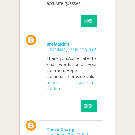
accurate guesses.
回覆
arelyaidan
2024年9月21日 下午6:08
Thank you,Appreciate the
kind words and your
comment.Hope I
continue to provide value
maxim healthcare
staffing
回覆
Three Zhang