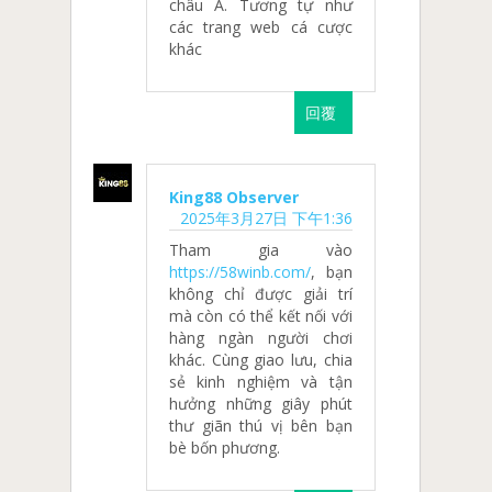
châu Á. Tương tự như
các trang web cá cược
khác
回覆
King88 Observer
2025年3月27日 下午1:36
Tham gia vào
https://58winb.com/
, bạn
không chỉ được giải trí
mà còn có thể kết nối với
hàng ngàn người chơi
khác. Cùng giao lưu, chia
sẻ kinh nghiệm và tận
hưởng những giây phút
thư giãn thú vị bên bạn
bè bốn phương.