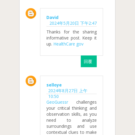
David
2024年5月20日 下午2:47
Thanks for the sharing
informative post. Keep it
up.
HealthCare gov
回覆
selloye
2024年8月27日 上午
10:50
GeoGuessr
challenges
your critical thinking and
observation skills, as you
need to analyze
surroundings and use
contextual clues to make