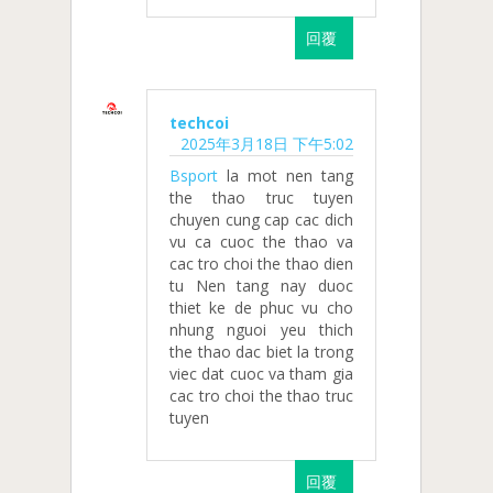
回覆
techcoi
2025年3月18日 下午5:02
Bsport
la mot nen tang
the thao truc tuyen
chuyen cung cap cac dich
vu ca cuoc the thao va
cac tro choi the thao dien
tu Nen tang nay duoc
thiet ke de phuc vu cho
nhung nguoi yeu thich
the thao dac biet la trong
viec dat cuoc va tham gia
cac tro choi the thao truc
tuyen
回覆