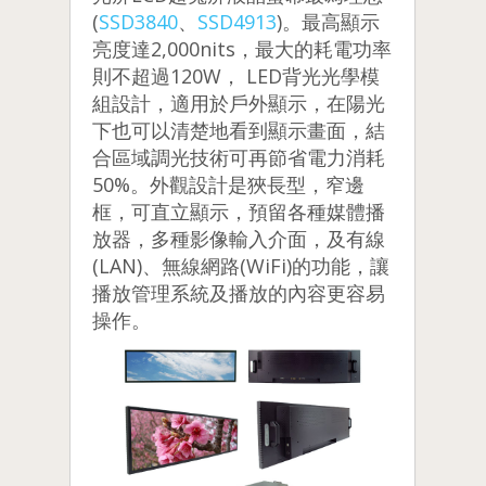
(
SSD3840
、
SSD4913
)。最高顯示
亮度達2,000nits，最大的耗電功率
則不超過120W， LED背光光學模
組設計，適用於戶外顯示，在陽光
下也可以清楚地看到顯示畫面，結
合區域調光技術可再節省電力消耗
50%。外觀設計是狹長型，窄邊
框，可直立顯示，預留各種媒體播
放器，多種影像輸入介面，及有線
(LAN)、無線網路(WiFi)的功能，讓
播放管理系統及播放的內容更容易
操作。