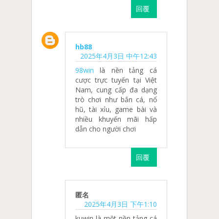
回覆
hb88
2025年4月3日 中午12:43
98win
là nền tảng cá
cược trực tuyến tại Việt
Nam, cung cấp đa dạng
trò chơi như bắn cá, nổ
hũ, tài xỉu, game bài và
nhiều khuyến mãi hấp
dẫn cho người chơi
回覆
匿名
2025年4月3日 下午1:10
​kuwin là một nền tảng cá