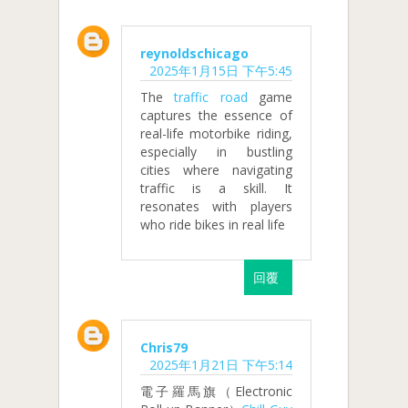
reynoldschicago
2025年1月15日 下午5:45
The
traffic road
game
captures the essence of
real-life motorbike riding,
especially in bustling
cities where navigating
traffic is a skill. It
resonates with players
who ride bikes in real life
回覆
Chris79
2025年1月21日 下午5:14
電子羅馬旗（Electronic