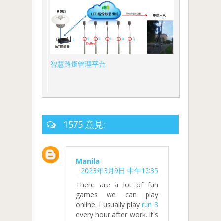
智慧路燈管理平台
1575 意見:
Manila
2023年3月9日 中午12:35
There are a lot of fun
games we can play
online. I usually play
run 3
every hour after work. It's