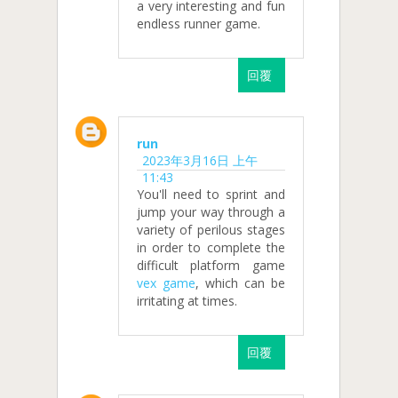
a very interesting and fun
endless runner game.
回覆
run
2023年3月16日 上午
11:43
You'll need to sprint and
jump your way through a
variety of perilous stages
in order to complete the
difficult platform game
vex game
, which can be
irritating at times.
回覆