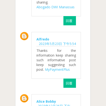
sharing.
Abogado DWI Manassas
回覆
Alfredo
2023年5月23日 下午5:54
Thanks for the
information keep sharing
such informative post
keep suggesting such
post.
MyPaymentPlus
回覆
Alice Bobby
2023年12月26日 下午