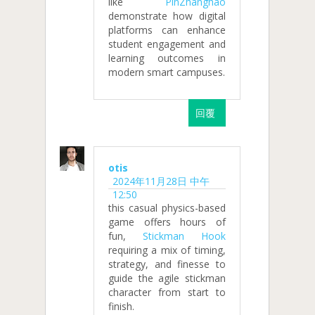
like
PinZhanghao
demonstrate how digital
platforms can enhance
student engagement and
learning outcomes in
modern smart campuses.
回覆
otis
2024年11月28日 中午
12:50
this casual physics-based
game offers hours of
fun,
Stickman Hook
requiring a mix of timing,
strategy, and finesse to
guide the agile stickman
character from start to
finish.