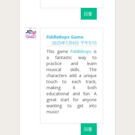
回覆
FiddleBops Game
2025年1月6日 下午5:15
This game
Fiddlebops
is
a fantastic way to
practice and learn
musical skills. The
characters add a unique
touch to each track,
making it both
educational and fun. A
great start for anyone
wanting to get into
music!
回覆