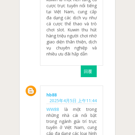
cược trực tuyến nổi tiếng
tại Việt Nam, cung cấp
đa dạng các dịch vụ như
cá cược thể thao và trò
chơi slot. Kuwin thu hút
hàng triệu người chơi nhờ
giao diện thân thiện, dịch
vụ chuyên nghiệp và
nhiều ưu đãi hấp dẫn
回覆
hb88
2025年4月5日 上午11:44
WW88
là một trong
những nhà cái nổi bật
trong ngành giải trí trực
tuyến ở Việt Nam, cung
cấp đa dạng các loại hình