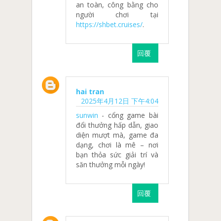
an toàn, công bằng cho
người chơi tại
https://shbet.cruises/
.
回覆
hai tran
2025年4月12日 下午4:04
sunwin
- cổng game bài
đổi thưởng hấp dẫn, giao
diện mượt mà, game đa
dạng, chơi là mê – nơi
bạn thỏa sức giải trí và
săn thưởng mỗi ngày!
回覆