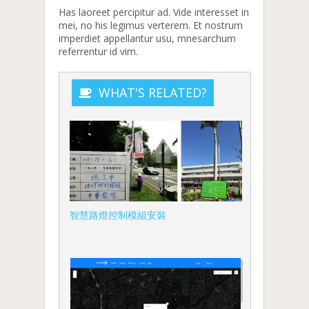
Has laoreet percipitur ad. Vide interesset in
mei, no his legimus verterem. Et nostrum
imperdiet appellantur usu, mnesarchum
referrentur id vim.
WHAT'S RELATED?
智慧路燈控制模組安裝