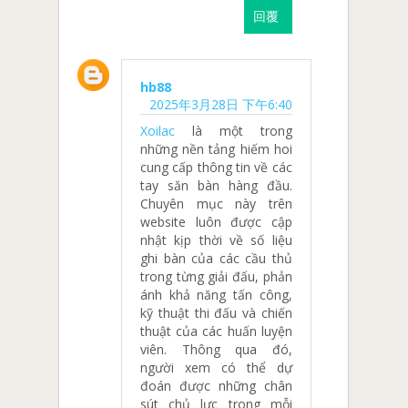
回覆
hb88
2025年3月28日 下午6:40
Xoilac
là một trong
những nền tảng hiếm hoi
cung cấp thông tin về các
tay săn bàn hàng đầu.
Chuyên mục này trên
website luôn được cập
nhật kịp thời về số liệu
ghi bàn của các cầu thủ
trong từng giải đấu, phản
ánh khả năng tấn công,
kỹ thuật thi đấu và chiến
thuật của các huấn luyện
viên. Thông qua đó,
người xem có thể dự
đoán được những chân
sút chủ lực trong mỗi