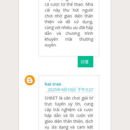
cá cược từ thể thao. Nhà
cái này thu hút người
chơi nhờ giao diện thân
thiện và dễ sử dụng,
cùng với nhiều ưu đãi hấp
dẫn và chương trình
khuyến mãi thường
xuyên.
回覆
hai tran
2025年4月10日 下午3:27
SHBET là sân chơi giải trí
trực tuyến uy tín, cung
cấp trải nghiệm cá cược
hấp dẫn và lôi cuốn với
giao diện thân thiện, dịch
vụ đa dạng và cam kết