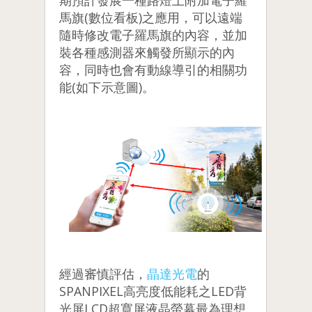
期預計發展一種路燈上附加電子羅
馬旗(
數位看板
)之應用，可以遠端
隨時修改電子羅馬旗的內容，並加
裝各種感測器來觸發所顯示的內
容，同時也會有動線導引的相關功
能(如下示意圖)。
經過審慎評估，
晶達光電
的
SPANPIXEL高亮度低能耗之LED背
光屏LCD超寬屏液晶螢幕最為理想