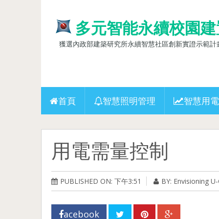
多元智能永續校園建
獲選內政部建築研究所永續智慧社區創新實證示範計畫(10
首頁
智慧照明管理
智慧用電
用電需量控制
PUBLISHED ON: 下午3:51
BY: Envisioning 
acebook