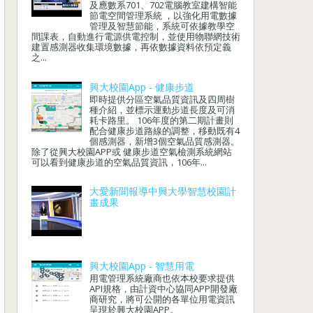
及應數系701、702電腦教室建構智能
節電空間管理系統 ，以強化用電數據
管理及智慧節能，系統可依據教學空
間課表，自動進行電源供電控制，並使用物聯網技術
建置感測器收集環境數據，再依數據資料依預定義
之...
興大校園App - 健康步道
即時提供分區空氣品質資訊及四周樹
種介紹，並標示運動步道長度及可消
耗卡路里。 106年度的第二期計畫則
配合健康步道路線的調整，移動既有4
個感測器，新增3個空氣品質感測器。
除了從興大校園APP或 健康步道空氣檢測系統網站
可以看到健康步道的空氣品質資訊，106年...
大愛新聞報導中興大學智慧校園計
畫成果
興大校園App - 智慧用電
用電管理系統廠商也依本校要求提供
API規格，由計資中心協同APP開發廠
商研究，將可公開的各單位用電資訊
呈現於興大校園APP。