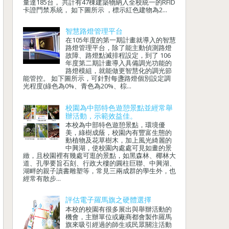
量達185台， 共計有47棟建築物納入全校統一的RFID
卡證門禁系統， 如下圖所示 ，標示紅色建物為2...
智慧路燈管理平台
在105年度的第一期計畫就導入的智慧
路燈管理平台，除了能主動偵測路燈
故障、路燈點滅排程設定，到了 106
年度第二期計畫導入具備調光功能的
路燈模組，就能做更智慧化的調光節
能管控。 如下圖所示，可針對每盞路燈個別設定調
光程度(綠色為0%、青色為20%、棕...
校園為中部特色遊憩景點並經常舉
辦活動，示範效益佳。
本校為中部特色遊憩景點，環境優
美，綠樹成蔭，校園內有豐富生態的
動植物及花草樹木，加上風光綺麗的
中興湖，使校園內處處可見如畫的景
緻，且校園裡有幾處可逛的景點，如黑森林、椰林大
道、孔學要旨石刻、行政大樓的圓柱巨聯、中興湖、
湖畔的親子讀書雕塑等，常見三兩成群的學生外，也
經常有散步...
評估電子羅馬旗之硬體選擇
本校的校園有很多展出與舉辦活動的
機會，主辦單位或廠商都會製作羅馬
旗來吸引經過的師生或民眾關注活動