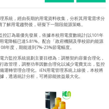
理系統，經由長期的用電資料收集，分析其用電需求分
持續了解用電趨勢後，研擬下一階段能源策略。
監控訂為最優先發展，依據本校用電度數統計(以101年
0度，用電降幅已達5.81%。配合「政府機關及學校節約能源
108年度，期能達到7%-23%節電幅度。
電力監控系統規劃主要目標為：調整契約容量合理化，
行政管理，調整功率因數合理化以減少電費支出，監控
備運轉管理合理化。
iEN用電管理系統上線後，本校將
據，透過統計分析，可將節能效益最大化。