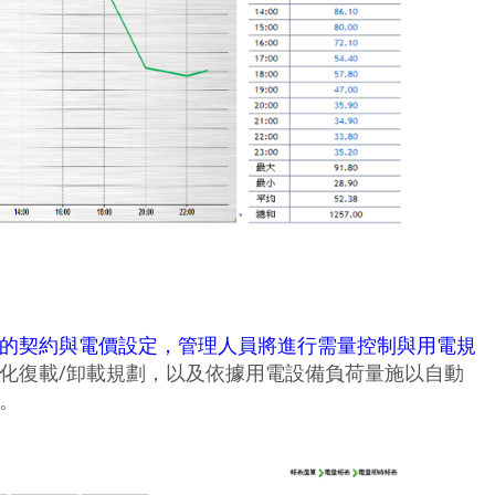
的契約與電價設定，管理人員將進行需量控制與用電規
化復載/卸載規劃，以及依據用電設備負荷量施以自動
。