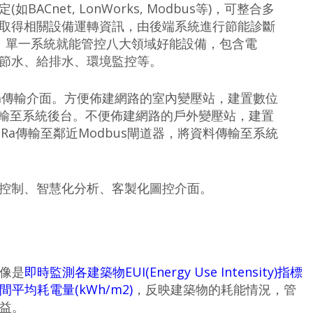
Cnet, LonWorks, Modbus等)，可整合多
取得相關設備運轉資訊，由後端系統進行節能診斷
。單一系統就能管控八大領域好能設備，包含電
節水、給排水、環境監控等。
oRa傳輸介面。方便佈建網路的室內變壓站，建置數位
傳輸至系統後台。不便佈建網路的戶外變壓站，建置
Ra傳輸至鄰近Modbus閘道器，將資料傳輸至系統
控制、智慧化分析、客製化圖控介面。
像是
即時監測各建築物EUI(Energy Use Intensity)指標
均耗電量(kWh/m2)
，反映建築物的耗能情況，管
益。