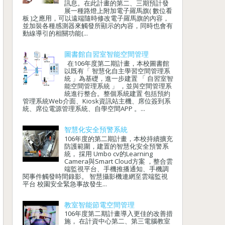
訊息。在此計畫的第二、三期預計發
展一種路燈上附加電子羅馬旗( 數位看
板 )之應用，可以遠端隨時修改電子羅馬旗的內容，
並加裝各種感測器來觸發所顯示的內容，同時也會有
動線導引的相關功能(...
圖書館自習室智能空間管理
在106年度第二期計畫，本校圖書館
以既有「 智慧化自主學習空間管理系
統 」為基礎，進一步建置 「 自習室智
能空間管理系統 」 ，並與空間管理系
統進行整合。整個系統建置 包括預約
管理系統Web介面、Kiosk資訊站主機、席位簽到系
統、席位電源管理系統、自學空間APP 。...
智慧化安全預警系統
106年度的第二期計畫，本校持續擴充
防護範圍，建置的智慧化安全預警系
統， 採用 Umbo cv的Learning
Camera與Smart Cloud方案 ，整合雲
端監視平台、手機推播通知、手機調
閱事件觸發時間錄影。 智慧攝影機連網至雲端監視
平台 校園安全緊急事故發生...
教室智能節電空間管理
106年度第二期計畫導入更佳的改善措
施， 在計資中心第二、第三電腦教室