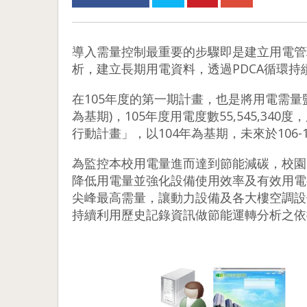
導入需量控制最重要的步驟即是建立用電管
析，建立長期用電資料，透過PDCA循環
在105年度的第一期計畫，也是將用電需量
為基期)，105年度用電度數55,545,34
行動計畫」，以104年為基期，未來於106-
為監控本校用電量進而達到節能減碳，校園
降低用電量並強化設備使用效率及有效用電
尖峰最高需量，讓動力設備及各大樓空調設
持續利用歷史記錄資訊做節能運轉分析之依