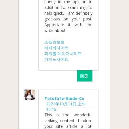
handy in my opinion in
addition to examining to
help quick. I am definitely
gracious on your post.
Appreciate it with the
write about.
스포츠토토
바카라사이트
파워볼 메이저사이트
카지노사이트
回覆
TotoSafe-Guide-Co
2021年10月11日 上午
10:16
This is the wonderful
striking content. I adore
your site article a lot.