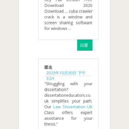
Download 2020
Download ... cuba crawler
crack is a window and
screen sharing software
for windows ...
回覆
匿名
2023年10月30日 下午
3:24
"Struggling with your
dissertation?
dissertationeducators.co.
uk simplifies your path.
Our
Law Dissertation UK
Class offers expert
assistance for your
thesis."