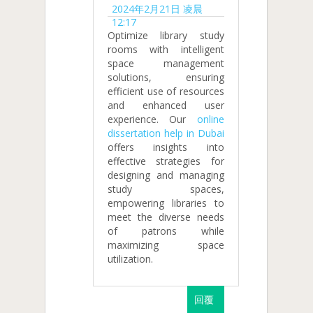
2024年2月21日 凌晨
12:17
Optimize library study
rooms with intelligent
space management
solutions, ensuring
efficient use of resources
and enhanced user
experience. Our
online
dissertation help in Dubai
offers insights into
effective strategies for
designing and managing
study spaces,
empowering libraries to
meet the diverse needs
of patrons while
maximizing space
utilization.
回覆