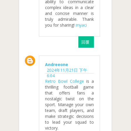
ability to communicate
complex ideas in a clear
and concise manner is
truly admirable. Thank
you for sharing!
myaci
回覆
Andreeone
2024年11月21日 下午
6:04
Retro Bowl College
is a
thrilling football game
that offers fans a
nostalgic twist on the
sport. Manage your own
team, draft players, and
make strategic decisions
to lead your squad to
victory.