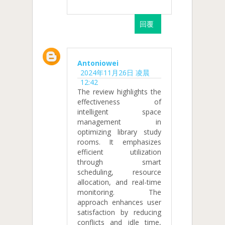
回覆
Antoniowei
2024年11月26日 凌晨
12:42
The review highlights the
effectiveness of
intelligent space
management in
optimizing library study
rooms. It emphasizes
efficient utilization
through smart
scheduling, resource
allocation, and real-time
monitoring. The
approach enhances user
satisfaction by reducing
conflicts and idle time,