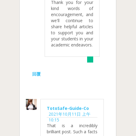
Thank you for your
kind words of
encouragement, and
we'll continue to
share helpful articles
to support you and
your students in your
academic endeavors.
回覆
TotoSafe-Guide-Co
2021年10月11日 上午
10:15
That is a incredibly
brilliant post. Such a facts