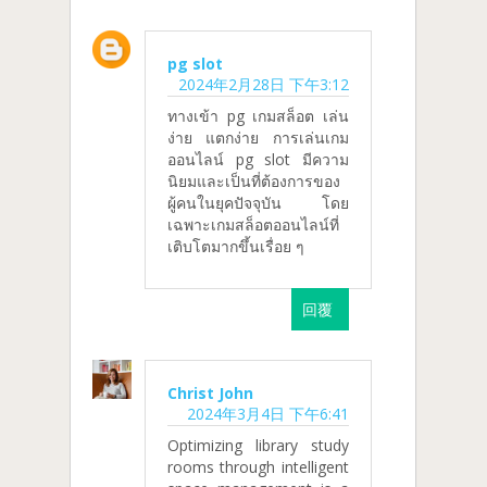
pg slot
2024年2月28日 下午3:12
ทางเข้า pg เกมสล็อต เล่น
ง่าย แตกง่าย การเล่นเกม
ออนไลน์ pg slot มีความ
นิยมและเป็นที่ต้องการของ
ผู้คนในยุคปัจจุบัน โดย
เฉพาะเกมสล็อตออนไลน์ที่
เติบโตมากขึ้นเรื่อย ๆ
回覆
Christ John
2024年3月4日 下午6:41
Optimizing library study
rooms through intelligent