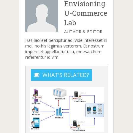
Envisioning
U-Commerce
Lab
AUTHOR & EDITOR
Has laoreet percipitur ad. Vide interesset in
mei, no his legimus verterem. Et nostrum
imperdiet appellantur usu, mnesarchum
referrentur id vim.
WHAT'S RELATED?