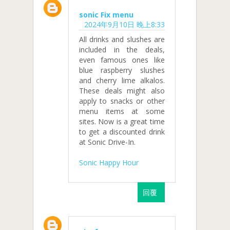
sonic Fix menu
2024年9月10日 晚上8:33
All drinks and slushes are
included in the deals,
even famous ones like
blue raspberry slushes
and cherry lime alkalos.
These deals might also
apply to snacks or other
menu items at some
sites. Now is a great time
to get a discounted drink
at Sonic Drive-In.
Sonic Happy Hour
回覆