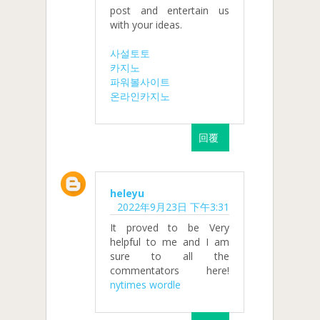
post and entertain us
with your ideas.
사설토토
카지노
파워볼사이트
온라인카지노
回覆
heleyu
2022年9月23日 下午3:31
It proved to be Very
helpful to me and I am
sure to all the
commentators here!
nytimes wordle