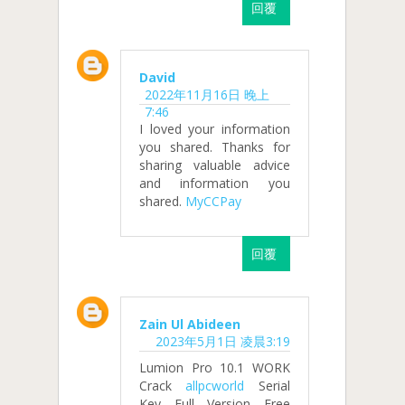
回覆
David
2022年11月16日 晚上
7:46
I loved your information
you shared. Thanks for
sharing valuable advice
and information you
shared.
MyCCPay
回覆
Zain Ul Abideen
2023年5月1日 凌晨3:19
Lumion Pro 10.1 WORK
Crack
allpcworld
Serial
Key Full Version Free