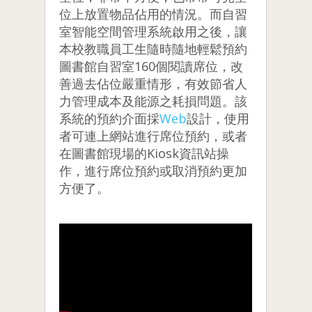
位上放置物品佔用的情況。而自習
室智能空間管理系統啟用之後，讓
本校教職員工生隨時隨地輕鬆預約
圖書館自習室160個閱讀席位，改
善過去佔位嚴重情形，有效節省人
力管理成本及能源之耗損問題。該
系統的預約介面採
Web
設計，使用
者可連上網站進行席位預約，或者
在圖書館現場的Kiosk資訊站操
作，進行席位預約或取消預約更加
方便了。