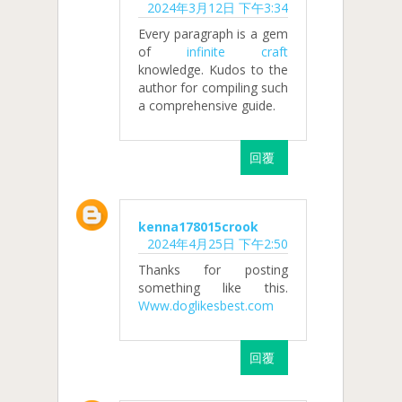
2024年3月12日 下午3:34
Every paragraph is a gem
of
infinite craft
knowledge. Kudos to the
author for compiling such
a comprehensive guide.
回覆
kenna178015crook
2024年4月25日 下午2:50
Thanks for posting
something like this.
Www.doglikesbest.com
回覆