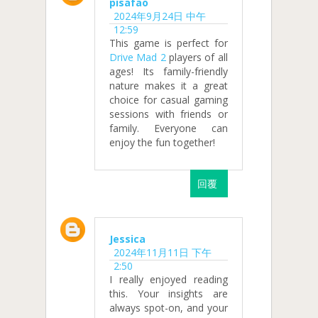
pisafao
2024年9月24日 中午
12:59
This game is perfect for
Drive Mad 2
players of all
ages! Its family-friendly
nature makes it a great
choice for casual gaming
sessions with friends or
family. Everyone can
enjoy the fun together!
回覆
Jessica
2024年11月11日 下午
2:50
I really enjoyed reading
this. Your insights are
always spot-on, and your