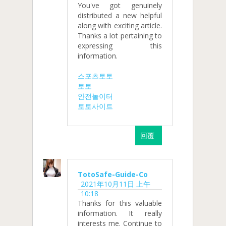
You've got genuinely
distributed a new helpful
along with exciting article.
Thanks a lot pertaining to
expressing this
information.
스포츠토토
토토
안전놀이터
토토사이트
回覆
TotoSafe-Guide-Co
2021年10月11日 上午
10:18
Thanks for this valuable
information. It really
interests me. Continue to