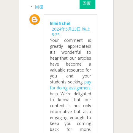
回覆
回覆
lilliefishel
2024年5月23日 晚上
8:25
Your comment is
greatly appreciated!
It's wonderful to
hear that our articles
have become a
valuable resource for
you and your
students seeking
pay
for doing assignment
help. We're delighted
to know that our
content is not only
informative but also
engaging enough to
keep you coming
back for more.