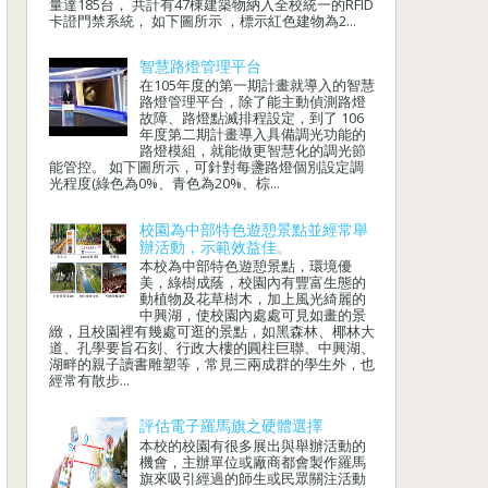
量達185台， 共計有47棟建築物納入全校統一的RFID
卡證門禁系統， 如下圖所示 ，標示紅色建物為2...
智慧路燈管理平台
在105年度的第一期計畫就導入的智慧
路燈管理平台，除了能主動偵測路燈
故障、路燈點滅排程設定，到了 106
年度第二期計畫導入具備調光功能的
路燈模組，就能做更智慧化的調光節
能管控。 如下圖所示，可針對每盞路燈個別設定調
光程度(綠色為0%、青色為20%、棕...
校園為中部特色遊憩景點並經常舉
辦活動，示範效益佳。
本校為中部特色遊憩景點，環境優
美，綠樹成蔭，校園內有豐富生態的
動植物及花草樹木，加上風光綺麗的
中興湖，使校園內處處可見如畫的景
緻，且校園裡有幾處可逛的景點，如黑森林、椰林大
道、孔學要旨石刻、行政大樓的圓柱巨聯、中興湖、
湖畔的親子讀書雕塑等，常見三兩成群的學生外，也
經常有散步...
評估電子羅馬旗之硬體選擇
本校的校園有很多展出與舉辦活動的
機會，主辦單位或廠商都會製作羅馬
旗來吸引經過的師生或民眾關注活動