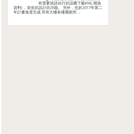
有需要就請自行於該圖下載KML 開放
資料) ，並依此設計此功能。 另外，也於2017年第二
年計畫進度完成 所有大樓各樓層廁所 ...