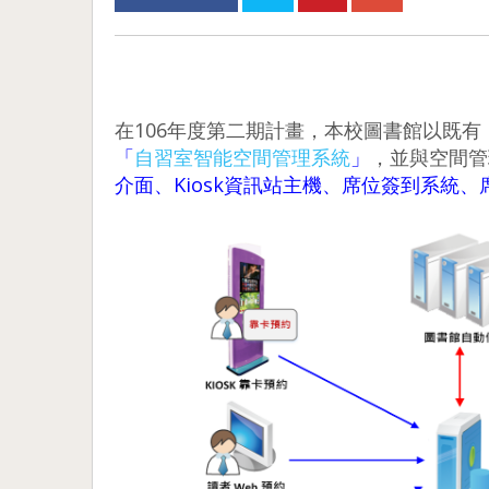
在106年度第二期計畫，本校圖書館以既有
「
自習室智能空間管理系統
」
，並與空間管
介面、Kiosk資訊站主機、席位簽到系統、