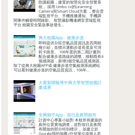
防護範圍，建置的智慧化安全預警系
統， 採用 Umbo cv的Learning
Camera與Smart Cloud方案 ，整合雲
端監視平台、手機推播通知、手機調
閱事件觸發時間錄影。 智慧攝影機連網至雲端監視
平台 校園安全緊急事故發生...
興大校園App - 健康步道
即時提供分區空氣品質資訊及四周樹
種介紹，並標示運動步道長度及可消
耗卡路里。 106年度的第二期計畫則
配合健康步道路線的調整，移動既有4
個感測器，新增3個空氣品質感測器。
除了從興大校園APP或 健康步道空氣檢測系統網站
可以看到健康步道的空氣品質資訊，106年...
大愛新聞報導中興大學智慧校園計
畫成果
安興御守App - 假日及夜間廁所
計資中心專案小組對 本校所有建築的
廁所位置實地調查，並對假日及夜間
有開放的部分特別標示， 並建立於
Google我的地圖 (任何單位或個人若