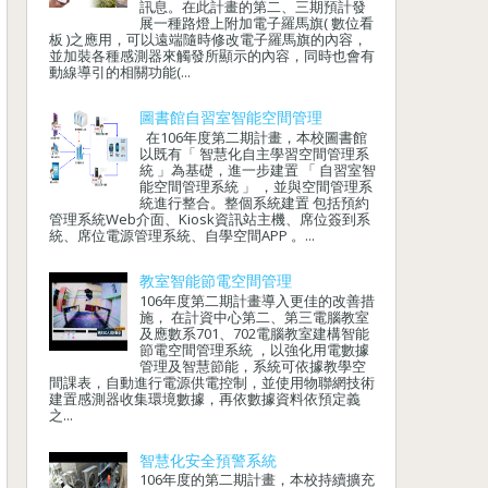
訊息。在此計畫的第二、三期預計發
展一種路燈上附加電子羅馬旗( 數位看
板 )之應用，可以遠端隨時修改電子羅馬旗的內容，
並加裝各種感測器來觸發所顯示的內容，同時也會有
動線導引的相關功能(...
圖書館自習室智能空間管理
在106年度第二期計畫，本校圖書館
以既有「 智慧化自主學習空間管理系
統 」為基礎，進一步建置 「 自習室智
能空間管理系統 」 ，並與空間管理系
統進行整合。整個系統建置 包括預約
管理系統Web介面、Kiosk資訊站主機、席位簽到系
統、席位電源管理系統、自學空間APP 。...
教室智能節電空間管理
106年度第二期計畫導入更佳的改善措
施， 在計資中心第二、第三電腦教室
及應數系701、702電腦教室建構智能
節電空間管理系統 ，以強化用電數據
管理及智慧節能，系統可依據教學空
間課表，自動進行電源供電控制，並使用物聯網技術
建置感測器收集環境數據，再依數據資料依預定義
之...
智慧化安全預警系統
106年度的第二期計畫，本校持續擴充