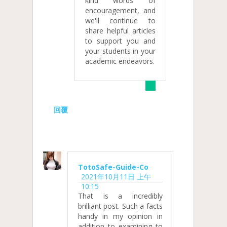
kind words of
encouragement, and
we'll continue to
share helpful articles
to support you and
your students in your
academic endeavors.
回覆
TotoSafe-Guide-Co
2021年10月11日 上午
10:15
That is a incredibly
brilliant post. Such a facts
handy in my opinion in
addition to examining to