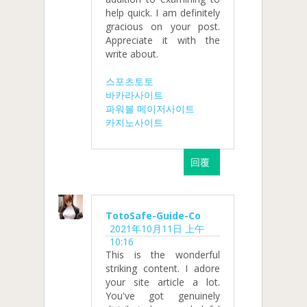
help quick. I am definitely
gracious on your post.
Appreciate it with the
write about.
스포츠토토
바카라사이트
파워볼 메이저사이트
카지노사이트
回覆
TotoSafe-Guide-Co
2021年10月11日 上午
10:16
This is the wonderful
striking content. I adore
your site article a lot.
You've got genuinely