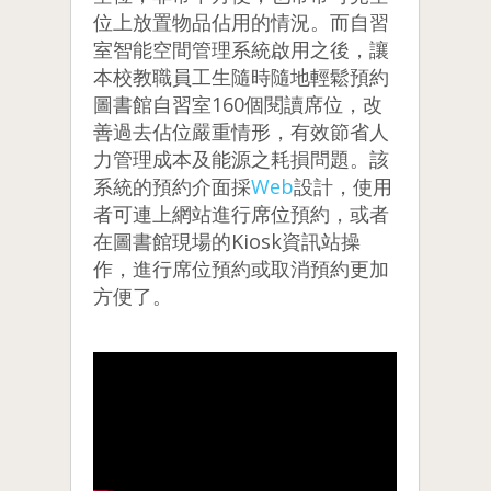
位上放置物品佔用的情況。而自習
室智能空間管理系統啟用之後，讓
本校教職員工生隨時隨地輕鬆預約
圖書館自習室160個閱讀席位，改
善過去佔位嚴重情形，有效節省人
力管理成本及能源之耗損問題。該
系統的預約介面採
Web
設計，使用
者可連上網站進行席位預約，或者
在圖書館現場的Kiosk資訊站操
作，進行席位預約或取消預約更加
方便了。