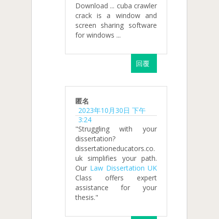
Download ... cuba crawler
crack is a window and
screen sharing software
for windows ...
回覆
匿名
2023年10月30日 下午
3:24
"Struggling with your
dissertation?
dissertationeducators.co.
uk simplifies your path.
Our
Law Dissertation UK
Class offers expert
assistance for your
thesis."