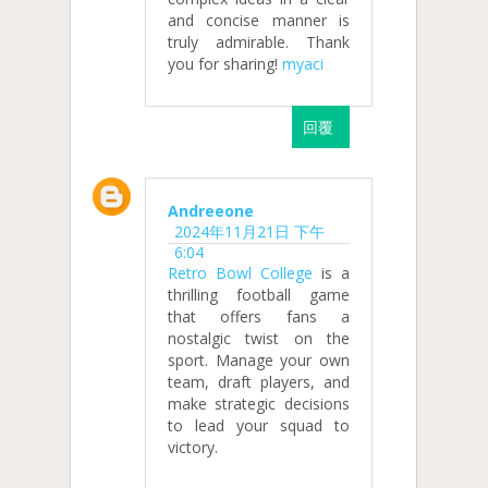
and concise manner is
truly admirable. Thank
you for sharing!
myaci
回覆
Andreeone
2024年11月21日 下午
6:04
Retro Bowl College
is a
thrilling football game
that offers fans a
nostalgic twist on the
sport. Manage your own
team, draft players, and
make strategic decisions
to lead your squad to
victory.