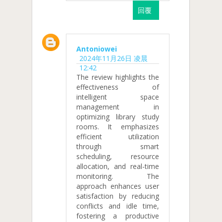
回覆
Antoniowei
2024年11月26日 凌晨
12:42
The review highlights the
effectiveness of
intelligent space
management in
optimizing library study
rooms. It emphasizes
efficient utilization
through smart
scheduling, resource
allocation, and real-time
monitoring. The
approach enhances user
satisfaction by reducing
conflicts and idle time,
fostering a productive