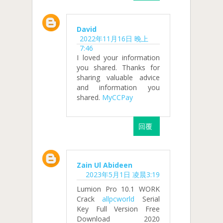
David
2022年11月16日 晚上
7:46
I loved your information
you shared. Thanks for
sharing valuable advice
and information you
shared.
MyCCPay
回覆
Zain Ul Abideen
2023年5月1日 凌晨3:19
Lumion Pro 10.1 WORK
Crack
allpcworld
Serial
Key Full Version Free
Download 2020