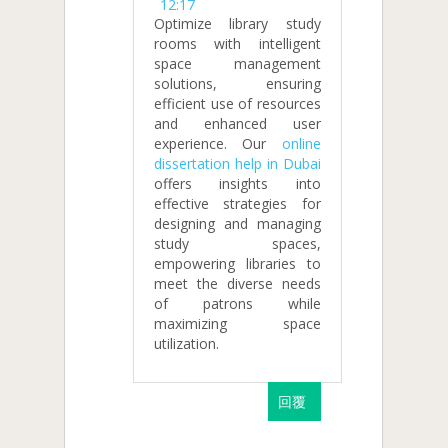
12:17
Optimize library study
rooms with intelligent
space management
solutions, ensuring
efficient use of resources
and enhanced user
experience. Our
online
dissertation help in Dubai
offers insights into
effective strategies for
designing and managing
study spaces,
empowering libraries to
meet the diverse needs
of patrons while
maximizing space
utilization.
回覆