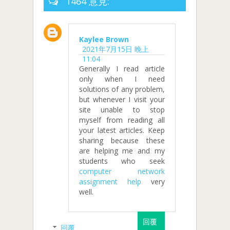
1464 意見:
Kaylee Brown
2021年7月15日 晚上
11:04
Generally I read article
only when I need
solutions of any problem,
but whenever I visit your
site unable to stop
myself from reading all
your latest articles. Keep
sharing because these
are helping me and my
students who seek
computer network
assignment help
very
well.
回覆
回覆