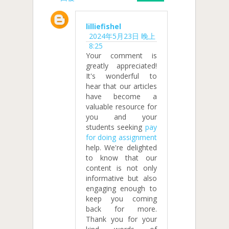
lilliefishel
2024年5月23日 晚上
8:25
Your comment is
greatly appreciated!
It's wonderful to
hear that our articles
have become a
valuable resource for
you and your
students seeking
pay
for doing assignment
help. We're delighted
to know that our
content is not only
informative but also
engaging enough to
keep you coming
back for more.
Thank you for your