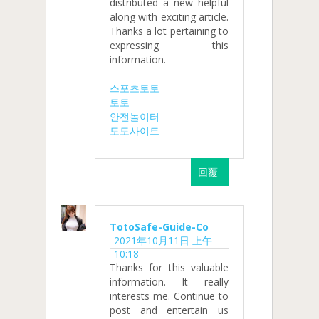
distributed a new helpful
along with exciting article.
Thanks a lot pertaining to
expressing this
information.
스포츠토토
토토
안전놀이터
토토사이트
回覆
TotoSafe-Guide-Co
2021年10月11日 上午
10:18
Thanks for this valuable
information. It really
interests me. Continue to
post and entertain us