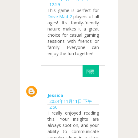
12:59
This game is perfect for
Drive Mad 2
players of all
ages! Its family-friendly
nature makes it a great
choice for casual gaming
sessions with friends or
family. Everyone can
enjoy the fun together!
回覆
Jessica
2024年11月11日 下午
2:50
I really enjoyed reading
this. Your insights are
always spot-on, and your
ability to communicate
complex ideas in a clear