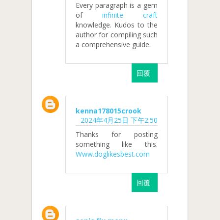
Every paragraph is a gem
of
infinite craft
knowledge. Kudos to the
author for compiling such
a comprehensive guide.
回覆
kenna178015crook
2024年4月25日 下午2:50
Thanks for posting
something like this.
Www.doglikesbest.com
回覆