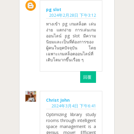
pg slot
2024年2月28日 下午3:12
ทางเข้า pg เกมสล็อต เล่น
ง่าย แตกง่าย การเล่นเกม
ออนไลน์ pg slot มีความ
นิยมและเป็นที่ต้องการของ
ผู้คนในยุคปัจจุบัน โดย
เฉพาะเกมสล็อตออนไลน์ที่
เติบโตมากขึ้นเรื่อย ๆ
回覆
Christ John
2024年3月4日 下午6:41
Optimizing library study
rooms through intelligent
space management is a
genius move! Efficient