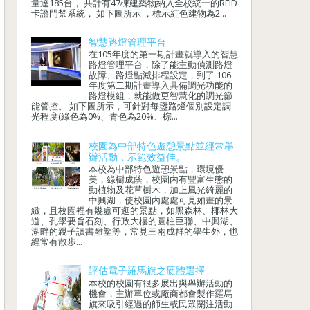
量達185台， 共計有47棟建築物納入全校統一的RFID
卡證門禁系統， 如下圖所示 ，標示紅色建物為2...
智慧路燈管理平台
在105年度的第一期計畫就導入的智慧
路燈管理平台，除了能主動偵測路燈
故障、路燈點滅排程設定，到了 106
年度第二期計畫導入具備調光功能的
路燈模組，就能做更智慧化的調光節
能管控。 如下圖所示，可針對每盞路燈個別設定調
光程度(綠色為0%、青色為20%、棕...
校園為中部特色遊憩景點並經常舉
辦活動，示範效益佳。
本校為中部特色遊憩景點，環境優
美，綠樹成蔭，校園內有豐富生態的
動植物及花草樹木，加上風光綺麗的
中興湖，使校園內處處可見如畫的景
緻，且校園裡有幾處可逛的景點，如黑森林、椰林大
道、孔學要旨石刻、行政大樓的圓柱巨聯、中興湖、
湖畔的親子讀書雕塑等，常見三兩成群的學生外，也
經常有散步...
評估電子羅馬旗之硬體選擇
本校的校園有很多展出與舉辦活動的
機會，主辦單位或廠商都會製作羅馬
旗來吸引經過的師生或民眾關注活動