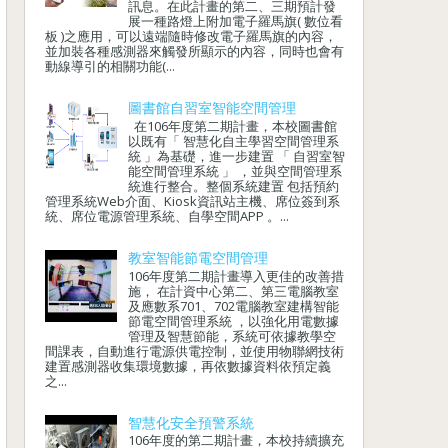
訊息。在此計畫的第二、三期預計發
展一種路燈上附加電子羅馬旗( 數位看
板 )之應用，可以遠端隨時修改電子羅馬旗的內容，
並加裝各種感測器來觸發所顯示的內容，同時也會有
動線導引的相關功能(...
圖書館自習室智能空間管理
在106年度第二期計畫，本校圖書館
以既有「 智慧化自主學習空間管理系
統 」為基礎，進一步建置 「 自習室智
能空間管理系統 」 ，並與空間管理系
統進行整合。整個系統建置 包括預約
管理系統Web介面、Kiosk資訊站主機、席位簽到系
統、席位電源管理系統、自學空間APP 。...
教室智能節電空間管理
106年度第二期計畫導入更佳的改善措
施， 在計資中心第二、第三電腦教室
及應數系701、702電腦教室建構智能
節電空間管理系統 ，以強化用電數據
管理及智慧節能，系統可依據教學空
間課表，自動進行電源供電控制，並使用物聯網技術
建置感測器收集環境數據，再依數據資料依預定義
之...
智慧化安全預警系統
106年度的第二期計畫，本校持續擴充