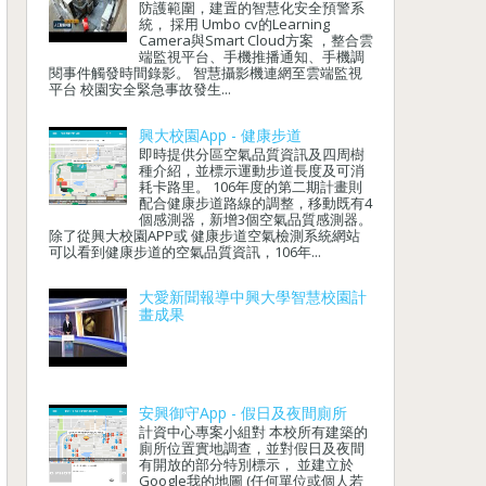
防護範圍，建置的智慧化安全預警系
統， 採用 Umbo cv的Learning
Camera與Smart Cloud方案 ，整合雲
端監視平台、手機推播通知、手機調
閱事件觸發時間錄影。 智慧攝影機連網至雲端監視
平台 校園安全緊急事故發生...
興大校園App - 健康步道
即時提供分區空氣品質資訊及四周樹
種介紹，並標示運動步道長度及可消
耗卡路里。 106年度的第二期計畫則
配合健康步道路線的調整，移動既有4
個感測器，新增3個空氣品質感測器。
除了從興大校園APP或 健康步道空氣檢測系統網站
可以看到健康步道的空氣品質資訊，106年...
大愛新聞報導中興大學智慧校園計
畫成果
安興御守App - 假日及夜間廁所
計資中心專案小組對 本校所有建築的
廁所位置實地調查，並對假日及夜間
有開放的部分特別標示， 並建立於
Google我的地圖 (任何單位或個人若