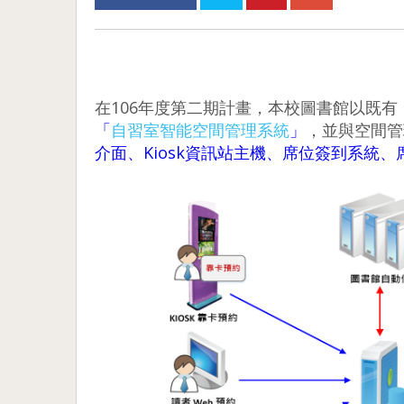
在106年度第二期計畫，本校圖書館以既有
「
自習室智能空間管理系統
」
，並與空間管
介面、Kiosk資訊站主機、席位簽到系統、