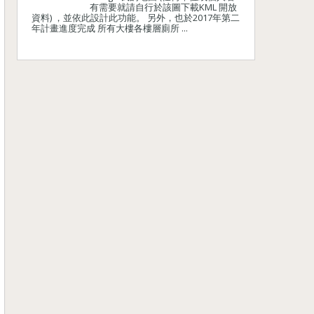
有需要就請自行於該圖下載KML 開放
資料) ，並依此設計此功能。 另外，也於2017年第二
年計畫進度完成 所有大樓各樓層廁所 ...