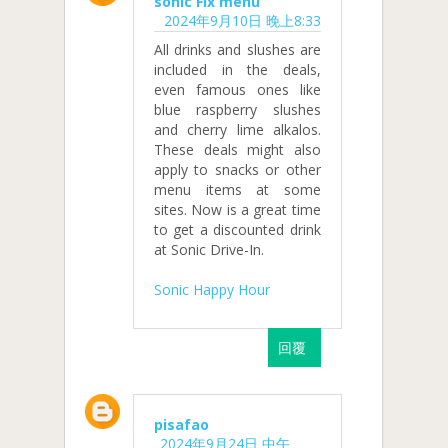
sonic Fix menu
2024年9月10日 晚上8:33
All drinks and slushes are
included in the deals,
even famous ones like
blue raspberry slushes
and cherry lime alkalos.
These deals might also
apply to snacks or other
menu items at some
sites. Now is a great time
to get a discounted drink
at Sonic Drive-In.
Sonic Happy Hour
回覆
pisafao
2024年9月24日 中午