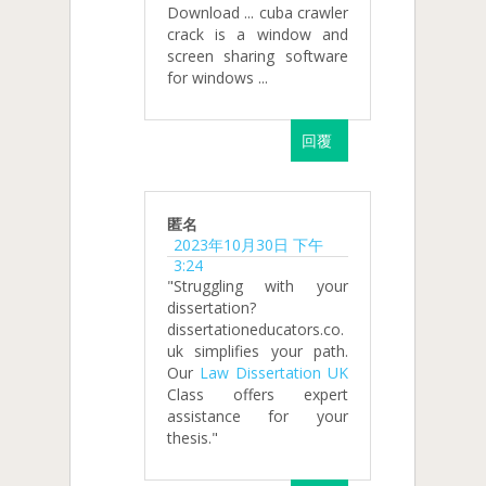
Download ... cuba crawler
crack is a window and
screen sharing software
for windows ...
回覆
匿名
2023年10月30日 下午
3:24
"Struggling with your
dissertation?
dissertationeducators.co.
uk simplifies your path.
Our
Law Dissertation UK
Class offers expert
assistance for your
thesis."