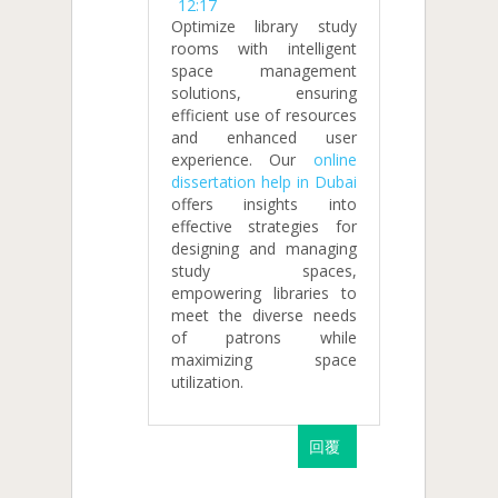
12:17
Optimize library study
rooms with intelligent
space management
solutions, ensuring
efficient use of resources
and enhanced user
experience. Our
online
dissertation help in Dubai
offers insights into
effective strategies for
designing and managing
study spaces,
empowering libraries to
meet the diverse needs
of patrons while
maximizing space
utilization.
回覆