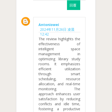
回覆
Antoniowei
2024年11月26日 凌晨
12:42
The review highlights the
effectiveness of
intelligent space
management in
optimizing library study
rooms. It emphasizes
efficient utilization
through smart
scheduling, resource
allocation, and real-time
monitoring. The
approach enhances user
satisfaction by reducing
conflicts and idle time,
fostering a productive