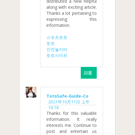
distributed a new helpful
along with exciting article.
Thanks a lot pertaining to
expressing this
information.
스포츠토토
토토
안전놀이터
토토사이트
回覆
TotoSafe-Guide-Co
2021年10月11日 上午
10:18
Thanks for this valuable
information. It really
interests me. Continue to
post and entertain us