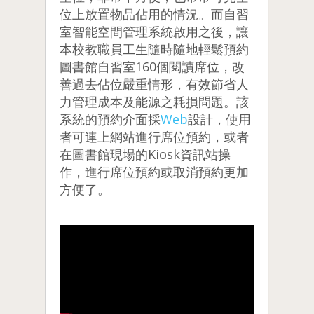
位上放置物品佔用的情況。而自習
室智能空間管理系統啟用之後，讓
本校教職員工生隨時隨地輕鬆預約
圖書館自習室160個閱讀席位，改
善過去佔位嚴重情形，有效節省人
力管理成本及能源之耗損問題。該
系統的預約介面採
Web
設計，使用
者可連上網站進行席位預約，或者
在圖書館現場的Kiosk資訊站操
作，進行席位預約或取消預約更加
方便了。