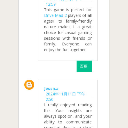
12:59
This game is perfect for
Drive Mad 2
players of all
ages! Its family-friendly
nature makes it a great
choice for casual gaming
sessions with friends or
family. Everyone can
enjoy the fun together!
回覆
Jessica
2024年11月11日 下午
2:50
I really enjoyed reading
this. Your insights are
always spot-on, and your
ability to communicate
complex ideas in a clear