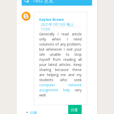
1452 意見:
Kaylee Brown
2021年7月15日 晚上
11:04
Generally I read article
only when I need
solutions of any problem,
but whenever I visit your
site unable to stop
myself from reading all
your latest articles. Keep
sharing because these
are helping me and my
students who seek
computer network
assignment help
very
well.
回覆
回覆