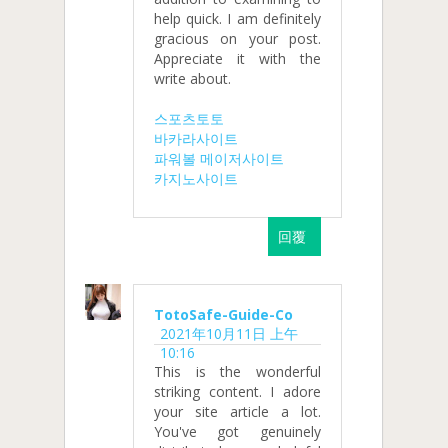
help quick. I am definitely
gracious on your post.
Appreciate it with the
write about.
스포츠토토
바카라사이트
파워볼 메이저사이트
카지노사이트
回覆
TotoSafe-Guide-Co
2021年10月11日 上午
10:16
This is the wonderful
striking content. I adore
your site article a lot.
You've got genuinely