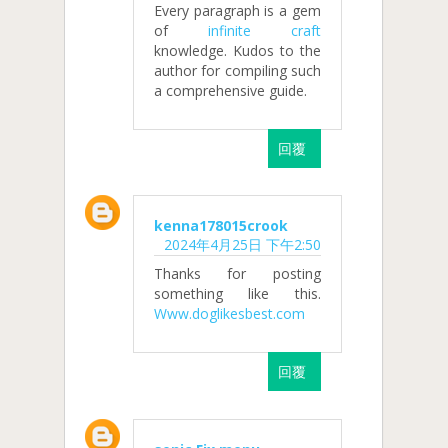
Every paragraph is a gem
of
infinite craft
knowledge. Kudos to the
author for compiling such
a comprehensive guide.
回覆
kenna178015crook
2024年4月25日 下午2:50
Thanks for posting
something like this.
Www.doglikesbest.com
回覆