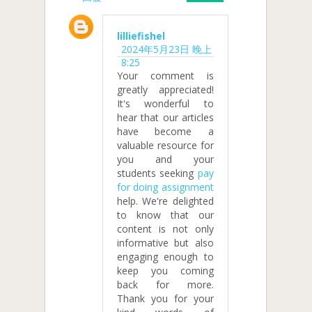
lilliefishel
2024年5月23日 晚上
8:25
Your comment is
greatly appreciated!
It's wonderful to
hear that our articles
have become a
valuable resource for
you and your
students seeking
pay
for doing assignment
help. We're delighted
to know that our
content is not only
informative but also
engaging enough to
keep you coming
back for more.
Thank you for your