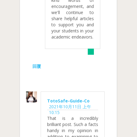
kind words of
encouragement, and
we'll continue to
share helpful articles
to support you and
your students in your
academic endeavors.
回覆
TotoSafe-Guide-Co
2021年10月11日 上午
10:15
That is a incredibly
brilliant post. Such a facts
handy in my opinion in
addition to examining to