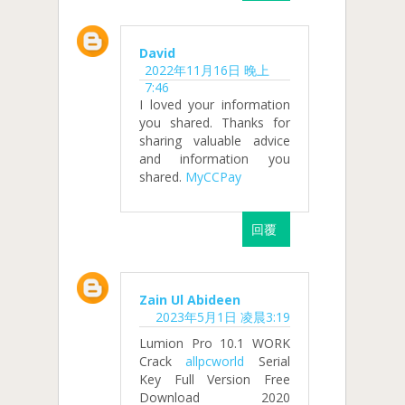
David
2022年11月16日 晚上
7:46
I loved your information
you shared. Thanks for
sharing valuable advice
and information you
shared.
MyCCPay
回覆
Zain Ul Abideen
2023年5月1日 凌晨3:19
Lumion Pro 10.1 WORK
Crack
allpcworld
Serial
Key Full Version Free
Download 2020