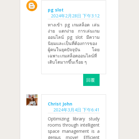
pg slot
2024年2月28日 下午3:12
ทางเข้า pg เกมสล็อต เล่น
ง่าย แตกง่าย การเล่นเกม
ออนไลน์ pg slot มีความ
นิยมและเป็นที่ต้องการของ
ผู้คนในยุคปัจจุบัน โดย
เฉพาะเกมสล็อตออนไลน์ที่
เติบโตมากขึ้นเรื่อย ๆ
回覆
Christ John
2024年3月4日 下午6:41
Optimizing library study
rooms through intelligent
space management is a
genius move! Efficient