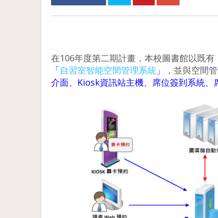
在106年度第二期計畫，本校圖書館以既有
「
自習室智能空間管理系統
」
，並與空間管
介面、Kiosk資訊站主機、席位簽到系統、