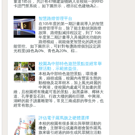
量達185台， 共計有47棟建築物納入全校統一的RFID
卡證門禁系統， 如下圖所示 ，標示紅色建物為2...
智慧路燈管理平台
在105年度的第一期計畫就導入的智慧
路燈管理平台，除了能主動偵測路燈
故障、路燈點滅排程設定，到了 106
年度第二期計畫導入具備調光功能的
路燈模組，就能做更智慧化的調光節
能管控。 如下圖所示，可針對每盞路燈個別設定調
光程度(綠色為0%、青色為20%、棕...
校園為中部特色遊憩景點並經常舉
辦活動，示範效益佳。
本校為中部特色遊憩景點，環境優
美，綠樹成蔭，校園內有豐富生態的
動植物及花草樹木，加上風光綺麗的
中興湖，使校園內處處可見如畫的景
緻，且校園裡有幾處可逛的景點，如黑森林、椰林大
道、孔學要旨石刻、行政大樓的圓柱巨聯、中興湖、
湖畔的親子讀書雕塑等，常見三兩成群的學生外，也
經常有散步...
評估電子羅馬旗之硬體選擇
本校的校園有很多展出與舉辦活動的
機會，主辦單位或廠商都會製作羅馬
旗來吸引經過的師生或民眾關注活動