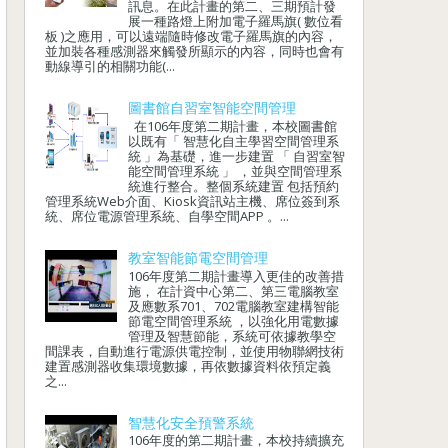
訊息。在此計畫的第二、三期預計發
展一種路燈上附加電子羅馬旗( 數位看
板 )之應用，可以遠端隨時修改電子羅馬旗的內容，
並加裝各種感測器來觸發所顯示的內容，同時也會有
動線導引的相關功能(...
圖書館自習室智能空間管理
在106年度第二期計畫，本校圖書館
以既有「 智慧化自主學習空間管理系
統 」為基礎，進一步建置 「 自習室智
能空間管理系統 」 ，並與空間管理系
統進行整合。整個系統建置 包括預約
管理系統Web介面、Kiosk資訊站主機、席位簽到系
統、席位電源管理系統、自學空間APP 。...
教室智能節電空間管理
106年度第二期計畫導入更佳的改善措
施， 在計資中心第二、第三電腦教室
及應數系701、702電腦教室建構智能
節電空間管理系統 ，以強化用電數據
管理及智慧節能，系統可依據教學空
間課表，自動進行電源供電控制，並使用物聯網技術
建置感測器收集環境數據，再依數據資料依預定義
之...
智慧化安全預警系統
106年度的第二期計畫，本校持續擴充