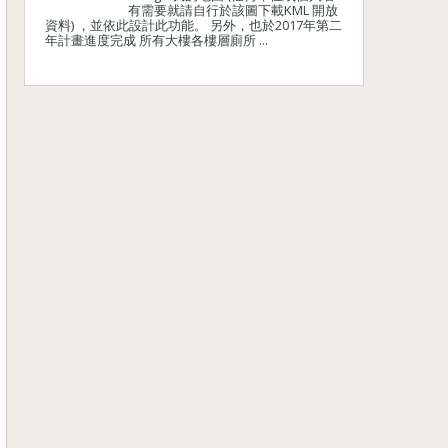
有需要就請自行於該圖下載KML 開放
資料) ，並依此設計此功能。 另外，也於2017年第二
年計畫進度完成 所有大樓各樓層廁所 ...