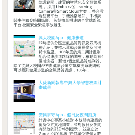
防護範圍，建置的智慧化安全預警系
統， 採用 Umbo cv的Learning
Camera與Smart Cloud方案 ，整合雲
端監視平台、手機推播通知、手機調
閱事件觸發時間錄影。 智慧攝影機連網至雲端監視
平台 校園安全緊急事故發生...
興大校園App - 健康步道
即時提供分區空氣品質資訊及四周樹
種介紹，並標示運動步道長度及可消
耗卡路里。 106年度的第二期計畫則
配合健康步道路線的調整，移動既有4
個感測器，新增3個空氣品質感測器。
除了從興大校園APP或 健康步道空氣檢測系統網站
可以看到健康步道的空氣品質資訊，106年...
大愛新聞報導中興大學智慧校園計
畫成果
安興御守App - 假日及夜間廁所
計資中心專案小組對 本校所有建築的
廁所位置實地調查，並對假日及夜間
有開放的部分特別標示， 並建立於
Google我的地圖 (任何單位或個人若