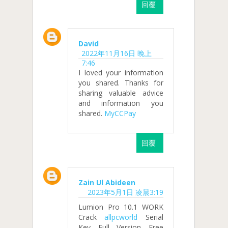
回覆
David
2022年11月16日 晚上
7:46
I loved your information
you shared. Thanks for
sharing valuable advice
and information you
shared.
MyCCPay
回覆
Zain Ul Abideen
2023年5月1日 凌晨3:19
Lumion Pro 10.1 WORK
Crack
allpcworld
Serial
Key Full Version Free