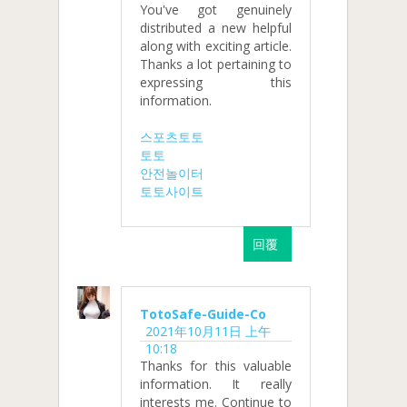
You've got genuinely
distributed a new helpful
along with exciting article.
Thanks a lot pertaining to
expressing this
information.
스포츠토토
토토
안전놀이터
토토사이트
回覆
TotoSafe-Guide-Co
2021年10月11日 上午
10:18
Thanks for this valuable
information. It really
interests me. Continue to