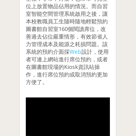
位上放置物品佔用的情況。而自習
室智能空間管理系統啟用之後，讓
本校教職員工生隨時隨地輕鬆預約
圖書館自習室160個閱讀席位，改
善過去佔位嚴重情形，有效節省人
力管理成本及能源之耗損問題。該
系統的預約介面採
Web
設計，使用
者可連上網站進行席位預約，或者
在圖書館現場的Kiosk資訊站操
作，進行席位預約或取消預約更加
方便了。