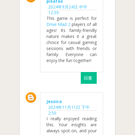
pisafao
2024年9月24日 中午
12:59
This game is perfect for
Drive Mad 2
players of all
ages! Its family-friendly
nature makes it a great
choice for casual gaming
sessions with friends or
family. Everyone can
enjoy the fun together!
回覆
Jessica
2024年11月11日 下午
2:50
I really enjoyed reading
this. Your insights are
always spot-on, and your