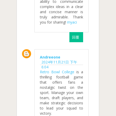
ability to communicate
complex ideas in a clear
and concise manner is
truly admirable. Thank
you for sharing!
myaci
回覆
Andreeone
2024年11月21日 下午
6:04
Retro Bowl College
is a
thrilling football game
that offers fans a
nostalgic twist on the
sport. Manage your own
team, draft players, and
make strategic decisions
to lead your squad to
victory.