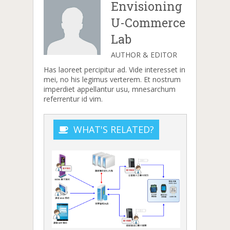
Envisioning
U-Commerce
Lab
AUTHOR & EDITOR
Has laoreet percipitur ad. Vide interesset in
mei, no his legimus verterem. Et nostrum
imperdiet appellantur usu, mnesarchum
referrentur id vim.
WHAT'S RELATED?