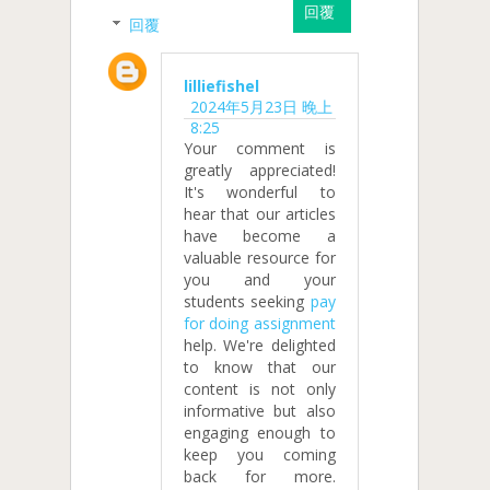
回覆
回覆
lilliefishel
2024年5月23日 晚上
8:25
Your comment is
greatly appreciated!
It's wonderful to
hear that our articles
have become a
valuable resource for
you and your
students seeking
pay
for doing assignment
help. We're delighted
to know that our
content is not only
informative but also
engaging enough to
keep you coming
back for more.