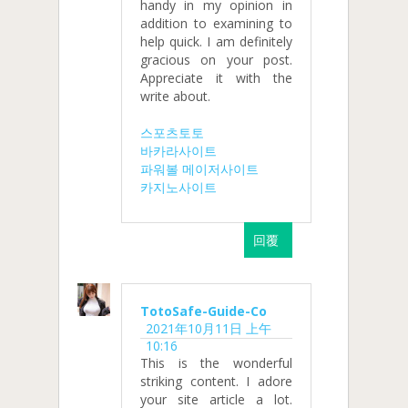
handy in my opinion in
addition to examining to
help quick. I am definitely
gracious on your post.
Appreciate it with the
write about.
스포츠토토
바카라사이트
파워볼 메이저사이트
카지노사이트
回覆
TotoSafe-Guide-Co
2021年10月11日 上午
10:16
This is the wonderful
striking content. I adore
your site article a lot.