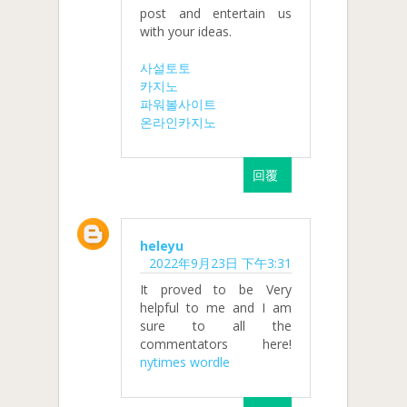
post and entertain us
with your ideas.
사설토토
카지노
파워볼사이트
온라인카지노
回覆
heleyu
2022年9月23日 下午3:31
It proved to be Very
helpful to me and I am
sure to all the
commentators here!
nytimes wordle