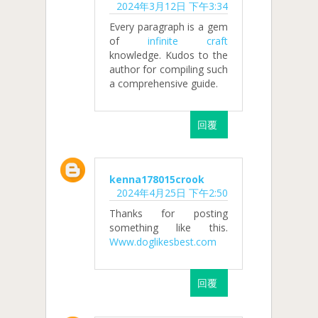
2024年3月12日 下午3:34
Every paragraph is a gem
of
infinite craft
knowledge. Kudos to the
author for compiling such
a comprehensive guide.
回覆
kenna178015crook
2024年4月25日 下午2:50
Thanks for posting
something like this.
Www.doglikesbest.com
回覆