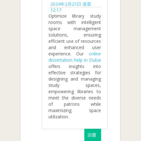
2024年2月21日 凌晨
12:17
Optimize library study
rooms with intelligent
space management
solutions, ensuring
efficient use of resources
and enhanced user
experience. Our
online
dissertation help in Dubai
offers insights into
effective strategies for
designing and managing
study spaces,
empowering libraries to
meet the diverse needs
of patrons while
maximizing space
utilization.
回覆