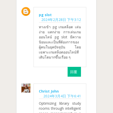
pg slot
2024年2月28日 下午3:12
ทางเข้า pg เกมสล็อต เล่น
ง่าย แตกง่าย การเล่นเกม
ออนไลน์ pg slot มีความ
นิยมและเป็นที่ต้องการของ
ผู้คนในยุคปัจจุบัน โดย
เฉพาะเกมสล็อตออนไลน์ที่
เติบโตมากขึ้นเรื่อย ๆ
回覆
Christ John
2024年3月4日 下午6:41
Optimizing library study
rooms through intelligent