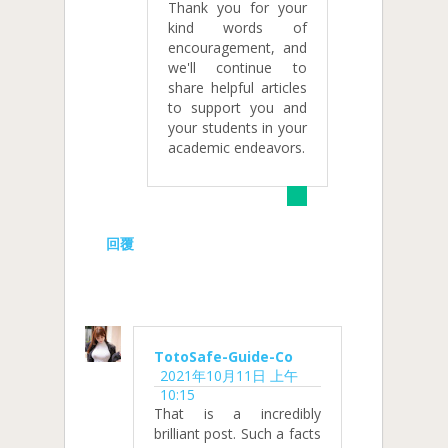
Thank you for your
kind words of
encouragement, and
we'll continue to
share helpful articles
to support you and
your students in your
academic endeavors.
回覆
TotoSafe-Guide-Co
2021年10月11日 上午
10:15
That is a incredibly
brilliant post. Such a facts