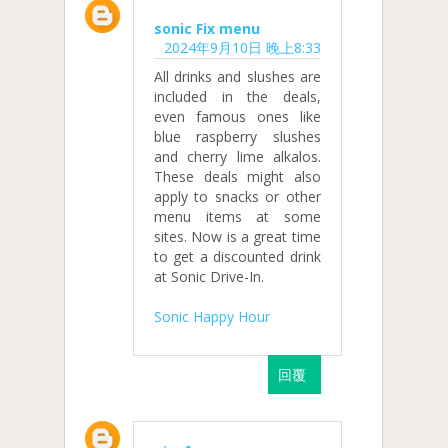
sonic Fix menu
2024年9月10日 晚上8:33
All drinks and slushes are
included in the deals,
even famous ones like
blue raspberry slushes
and cherry lime alkalos.
These deals might also
apply to snacks or other
menu items at some
sites. Now is a great time
to get a discounted drink
at Sonic Drive-In.
Sonic Happy Hour
回覆