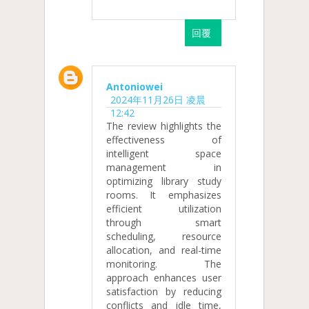
回覆
Antoniowei
2024年11月26日 凌晨
12:42
The review highlights the
effectiveness of
intelligent space
management in
optimizing library study
rooms. It emphasizes
efficient utilization
through smart
scheduling, resource
allocation, and real-time
monitoring. The
approach enhances user
satisfaction by reducing
conflicts and idle time,