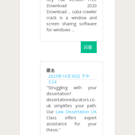
Download 2020
Download ... cuba crawler
crack is a window and
screen sharing software
for windows ...
回覆
匿名
2023年10月30日 下午
3:24
"Struggling with your
dissertation?
dissertationeducators.co.
uk simplifies your path.
Our
Law Dissertation UK
Class offers expert
assistance for your
thesis."