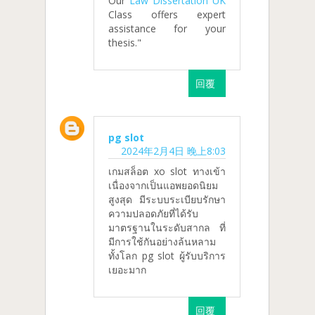
Our
Law Dissertation UK
Class offers expert
assistance for your
thesis."
回覆
pg slot
2024年2月4日 晚上8:03
เกมสล็อต xo slot ทางเข้า
เนื่องจากเป็นแอพยอดนิยม
สูงสุด มีระบบระเบียบรักษา
ความปลอดภัยที่ได้รับ
มาตรฐานในระดับสากล ที่
มีการใช้กันอย่างล้นหลาม
ทั้งโลก pg slot ผู้รับบริการ
เยอะมาก
回覆