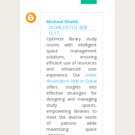
Mishaal Khalid
2024年2月21日 凌晨
12:17
Optimize library study
rooms with intelligent
space management
solutions, ensuring
efficient use of resources
and enhanced user
experience. Our
online
dissertation help in Dubai
offers insights into
effective strategies for
designing and managing
study spaces,
empowering libraries to
meet the diverse needs
of patrons while
maximizing space