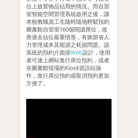
位上放置物品佔用的情況。而自習
室智能空間管理系統啟用之後，讓
本校教職員工生隨時隨地輕鬆預約
圖書館自習室160個閱讀席位，改
善過去佔位嚴重情形，有效節省人
力管理成本及能源之耗損問題。該
系統的預約介面採
Web
設計，使用
者可連上網站進行席位預約，或者
在圖書館現場的Kiosk資訊站操
作，進行席位預約或取消預約更加
方便了。