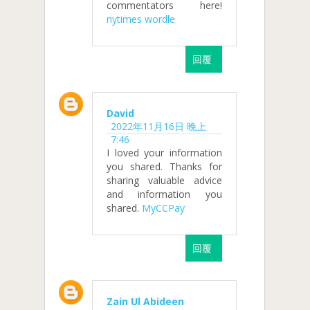
commentators here!
nytimes wordle
回覆
David
2022年11月16日 晚上
7:46
I loved your information
you shared. Thanks for
sharing valuable advice
and information you
shared.
MyCCPay
回覆
Zain Ul Abideen