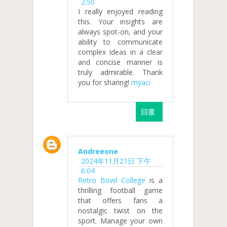
2:50
I really enjoyed reading
this. Your insights are
always spot-on, and your
ability to communicate
complex ideas in a clear
and concise manner is
truly admirable. Thank
you for sharing!
myaci
回覆
Andreeone
2024年11月21日 下午
6:04
Retro Bowl College
is a
thrilling football game
that offers fans a
nostalgic twist on the
sport. Manage your own