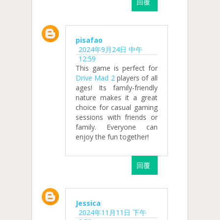
回覆
pisafao
2024年9月24日 中午
12:59
This game is perfect for
Drive Mad 2
players of all
ages! Its family-friendly
nature makes it a great
choice for casual gaming
sessions with friends or
family. Everyone can
enjoy the fun together!
回覆
Jessica
2024年11月11日 下午