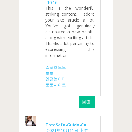
10:16
This is the wonderful
striking content. I adore
your site article a lot.
You've got genuinely
distributed a new helpful
along with exciting article.
Thanks a lot pertaining to
expressing this
information.
스포츠토토
토토
안전놀이터
토토사이트
回覆
TotoSafe-Guide-Co
2021年10月11日 上午