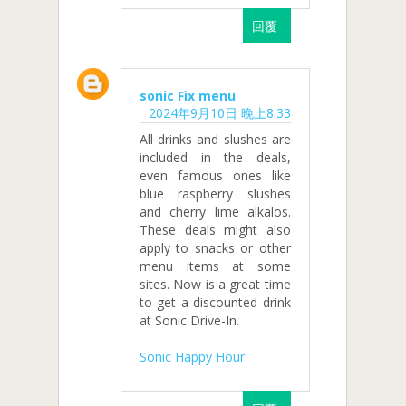
回覆
sonic Fix menu
2024年9月10日 晚上8:33
All drinks and slushes are
included in the deals,
even famous ones like
blue raspberry slushes
and cherry lime alkalos.
These deals might also
apply to snacks or other
menu items at some
sites. Now is a great time
to get a discounted drink
at Sonic Drive-In.
Sonic Happy Hour