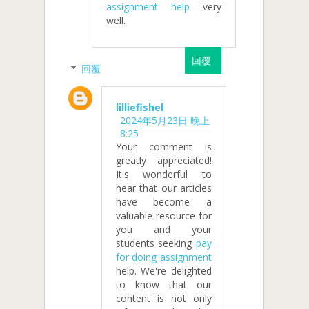
assignment help
very
well.
回覆
回覆
lilliefishel
2024年5月23日 晚上
8:25
Your comment is
greatly appreciated!
It's wonderful to
hear that our articles
have become a
valuable resource for
you and your
students seeking
pay
for doing assignment
help. We're delighted
to know that our
content is not only