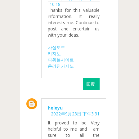
10:18
Thanks for this valuable
information. It really
interests me. Continue to
post and entertain us
with your ideas.
사설토토
카지노
파워볼사이트
온라인카지노
回覆
heleyu
2022年9月23日 下午3:31
It proved to be Very
helpful to me and I am
sure to all the