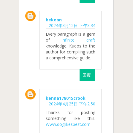
bekean
2024年3月12日 下午3:34
Every paragraph is a gem
of
infinite craft
knowledge. Kudos to the
author for compiling such
a comprehensive guide.
回覆
kenna178015crook
2024年4月25日 下午2:50
Thanks for posting
something like this.
Www.doglikesbest.com