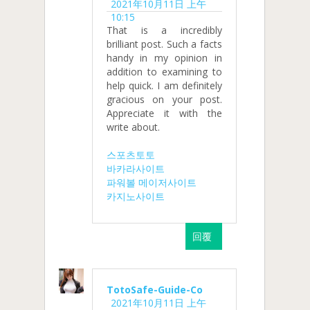
2021年10月11日 上午
10:15
That is a incredibly
brilliant post. Such a facts
handy in my opinion in
addition to examining to
help quick. I am definitely
gracious on your post.
Appreciate it with the
write about.
스포츠토토
바카라사이트
파워볼 메이저사이트
카지노사이트
回覆
TotoSafe-Guide-Co
2021年10月11日 上午