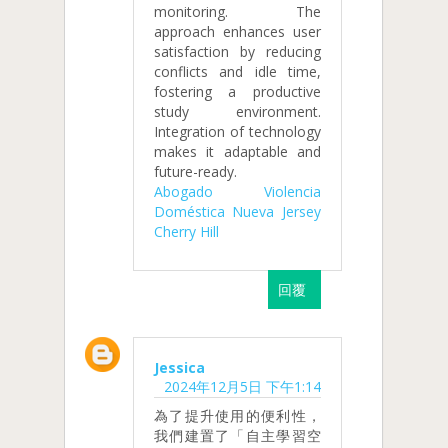
monitoring. The
approach enhances user
satisfaction by reducing
conflicts and idle time,
fostering a productive
study environment.
Integration of technology
makes it adaptable and
future-ready.
Abogado Violencia
Doméstica Nueva Jersey
Cherry Hill
回覆
Jessica
2024年12月5日 下午1:14
為了提升使用的便利性，
我們建置了「自主學習空