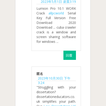
2023年5月1日 凌晨3:19
Lumion Pro 10.1 WORK
Crack
allpcworld
Serial
Key Full Version Free
Download 2020
Download ... cuba crawler
crack is a window and
screen sharing software
for windows ...
回覆
匿名
2023年10月30日 下午
3:24
"Struggling with your
dissertation?
dissertationeducators.co.
uk simplifies your path.