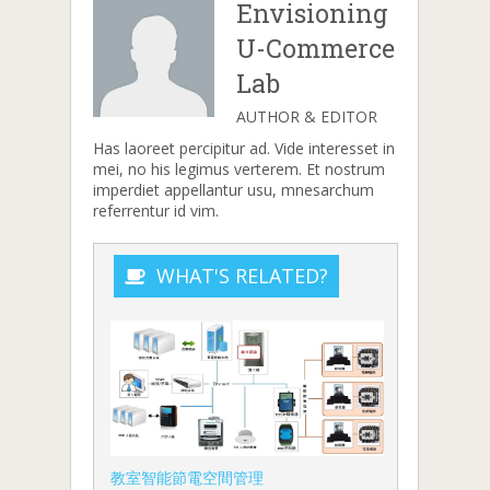
Envisioning
U-Commerce
Lab
AUTHOR & EDITOR
Has laoreet percipitur ad. Vide interesset in
mei, no his legimus verterem. Et nostrum
imperdiet appellantur usu, mnesarchum
referrentur id vim.
WHAT'S RELATED?
教室智能節電空間管理