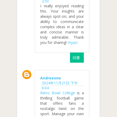
2:50
I really enjoyed reading
this. Your insights are
always spot-on, and your
ability to communicate
complex ideas in a clear
and concise manner is
truly admirable. Thank
you for sharing!
myaci
回覆
Andreeone
2024年11月21日 下午
6:04
Retro Bowl College
is a
thrilling football game
that offers fans a
nostalgic twist on the
sport. Manage your own