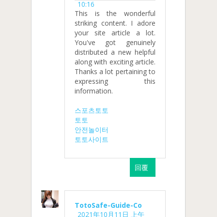
10:16
This is the wonderful
striking content. I adore
your site article a lot.
You've got genuinely
distributed a new helpful
along with exciting article.
Thanks a lot pertaining to
expressing this
information.
스포츠토토
토토
안전놀이터
토토사이트
回覆
TotoSafe-Guide-Co
2021年10月11日 上午