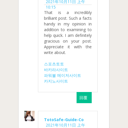
2021年10月11日 上午
10:15
That is a incredibly
brilliant post. Such a facts
handy in my opinion in
addition to examining to
help quick. I am definitely
gracious on your post.
Appreciate it with the
write about.
스포츠토토
바카라사이트
파워볼 메이저사이트
카지노사이트
回覆
TotoSafe-Guide-Co
2021年10月11日 上午