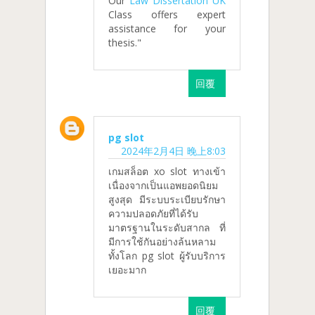
Our
Law Dissertation UK
Class offers expert
assistance for your
thesis."
回覆
pg slot
2024年2月4日 晚上8:03
เกมสล็อต xo slot ทางเข้า
เนื่องจากเป็นแอพยอดนิยม
สูงสุด มีระบบระเบียบรักษา
ความปลอดภัยที่ได้รับ
มาตรฐานในระดับสากล ที่
มีการใช้กันอย่างล้นหลาม
ทั้งโลก pg slot ผู้รับบริการ
เยอะมาก
回覆