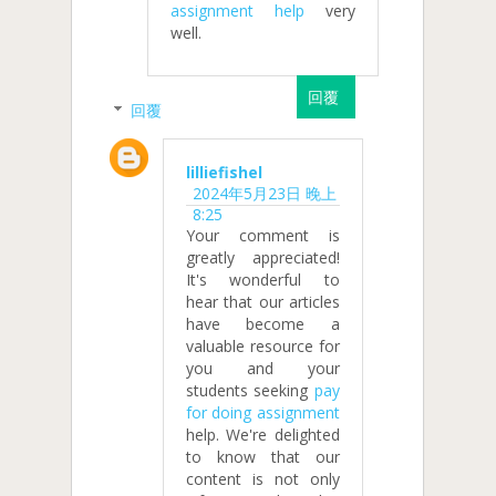
assignment help
very
well.
回覆
回覆
lilliefishel
2024年5月23日 晚上
8:25
Your comment is
greatly appreciated!
It's wonderful to
hear that our articles
have become a
valuable resource for
you and your
students seeking
pay
for doing assignment
help. We're delighted
to know that our
content is not only