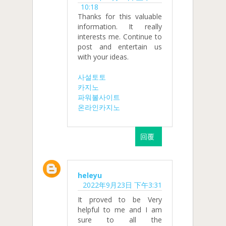
10:18
Thanks for this valuable
information. It really
interests me. Continue to
post and entertain us
with your ideas.
사설토토
카지노
파워볼사이트
온라인카지노
回覆
heleyu
2022年9月23日 下午3:31
It proved to be Very
helpful to me and I am
sure to all the