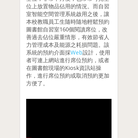
位上放置物品佔用的情況。而自習
室智能空間管理系統啟用之後，讓
本校教職員工生隨時隨地輕鬆預約
圖書館自習室160個閱讀席位，改
善過去佔位嚴重情形，有效節省人
力管理成本及能源之耗損問題。該
系統的預約介面採
Web
設計，使用
者可連上網站進行席位預約，或者
在圖書館現場的Kiosk資訊站操
作，進行席位預約或取消預約更加
方便了。