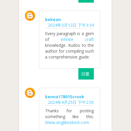
bekean
2024年3月12日 下午3:34
Every paragraph is a gem
of
infinite craft
knowledge. Kudos to the
author for compiling such
a comprehensive guide.
回覆
kenna178015crook
2024年4月25日 下午2:50
Thanks for posting
something like this.
Www.doglikesbest.com