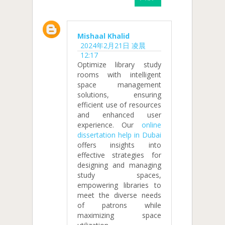
Mishaal Khalid
2024年2月21日 凌晨
12:17
Optimize library study
rooms with intelligent
space management
solutions, ensuring
efficient use of resources
and enhanced user
experience. Our
online
dissertation help in Dubai
offers insights into
effective strategies for
designing and managing
study spaces,
empowering libraries to
meet the diverse needs
of patrons while
maximizing space