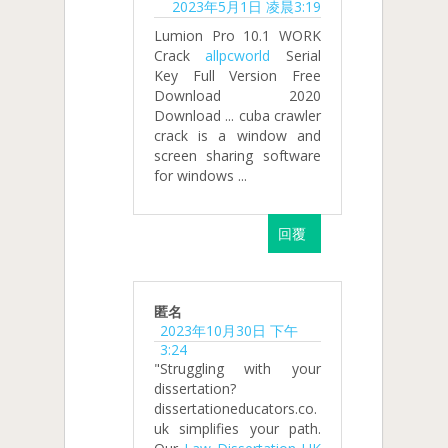
2023年5月1日 凌晨3:19
Lumion Pro 10.1 WORK
Crack
allpcworld
Serial
Key Full Version Free
Download 2020
Download ... cuba crawler
crack is a window and
screen sharing software
for windows ...
回覆
匿名
2023年10月30日 下午
3:24
"Struggling with your
dissertation?
dissertationeducators.co.
uk simplifies your path.