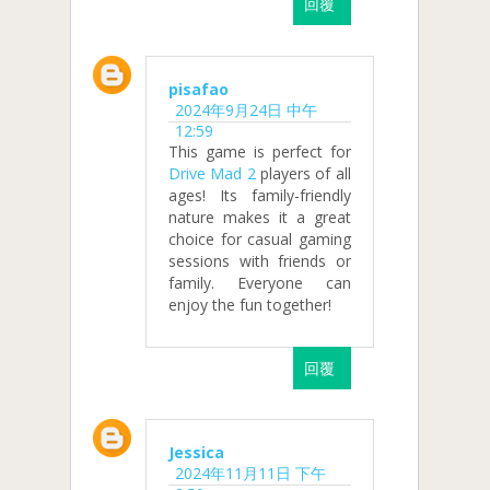
回覆
pisafao
2024年9月24日 中午
12:59
This game is perfect for
Drive Mad 2
players of all
ages! Its family-friendly
nature makes it a great
choice for casual gaming
sessions with friends or
family. Everyone can
enjoy the fun together!
回覆
Jessica
2024年11月11日 下午