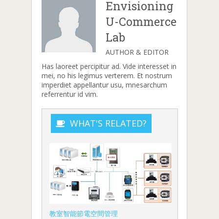
Envisioning
U-Commerce
Lab
AUTHOR & EDITOR
Has laoreet percipitur ad. Vide interesset in
mei, no his legimus verterem. Et nostrum
imperdiet appellantur usu, mnesarchum
referrentur id vim.
WHAT'S RELATED?
教室智能節電空間管理