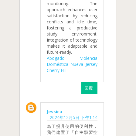
monitoring. The
approach enhances user
satisfaction by reducing
conflicts and idle time,
fostering a productive
study environment.
Integration of technology
makes it adaptable and
future-ready.
Abogado Violencia
Doméstica Nueva Jersey
Cherry Hill
回覆
Jessica
2024年12月5日 下午1:14
為了提升使用的便利性，
我們建置了「自主學習空