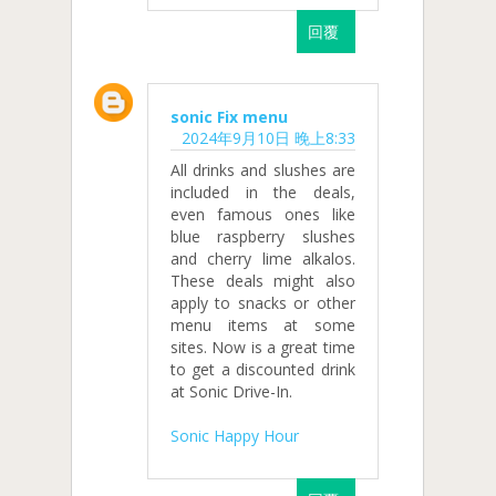
回覆
sonic Fix menu
2024年9月10日 晚上8:33
All drinks and slushes are
included in the deals,
even famous ones like
blue raspberry slushes
and cherry lime alkalos.
These deals might also
apply to snacks or other
menu items at some
sites. Now is a great time
to get a discounted drink
at Sonic Drive-In.
Sonic Happy Hour