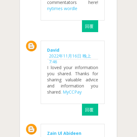
commentators here!
nytimes wordle
回覆
David
2022年11月16日 晚上
7:46
I loved your information
you shared. Thanks for
sharing valuable advice
and information you
shared.
MyCCPay
回覆
Zain Ul Abideen