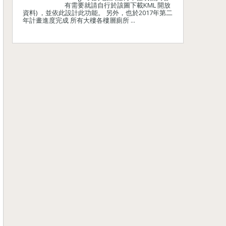
有需要就請自行於該圖下載KML 開放
資料) ，並依此設計此功能。 另外，也於2017年第二
年計畫進度完成 所有大樓各樓層廁所 ...