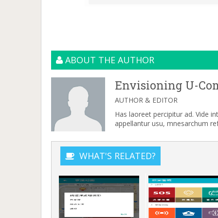
ABOUT THE AUTHOR
Envisioning U-Co
AUTHOR & EDITOR
Has laoreet percipitur ad. Vide i
appellantur usu, mnesarchum refe
WHAT'S RELATED?