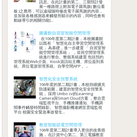
訊息。在此計畫的第二、三期預計發
展一種路燈上附加電子羅馬旗( 數位看
板 )之應用，可以遠端隨時修改電子羅馬旗的內容，
並加裝各種感測器來觸發所顯示的內容，同時也會有
動線導引的相關功能(...
圖書館自習室智能空間管理
在106年度第二期計畫，本校圖書館
以既有「 智慧化自主學習空間管理系
統 」為基礎，進一步建置 「 自習室智
能空間管理系統 」 ，並與空間管理系
統進行整合。整個系統建置 包括預約
管理系統Web介面、Kiosk資訊站主機、席位簽到系
統、席位電源管理系統、自學空間APP 。...
智慧化安全預警系統
106年度的第二期計畫，本校持續擴充
防護範圍，建置的智慧化安全預警系
統， 採用 Umbo cv的Learning
Camera與Smart Cloud方案 ，整合雲
端監視平台、手機推播通知、手機調
閱事件觸發時間錄影。 智慧攝影機連網至雲端監視
平台 校園安全緊急事故發生...
教室智能節電空間管理
106年度第二期計畫導入更佳的改善措
施， 在計資中心第二、第三電腦教室