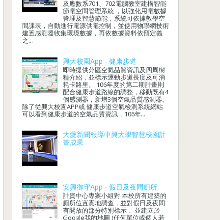
及應數系701、702電腦教室建構智能
節電空間管理系統 ，以強化用電數據
管理及智慧節能，系統可依據教學空
間課表，自動進行電源供電控制，並使用物聯網技術
建置感測器收集環境數據，再依數據資料依預定義
之...
興大校園App - 健康步道
即時提供分區空氣品質資訊及四周樹
種介紹，並標示運動步道長度及可消
耗卡路里。 106年度的第二期計畫則
配合健康步道路線的調整，移動既有4
個感測器，新增3個空氣品質感測器。
除了從興大校園APP或 健康步道空氣檢測系統網站
可以看到健康步道的空氣品質資訊，106年...
大愛新聞報導中興大學智慧校園計
畫成果
安興御守App - 假日及夜間廁所
計資中心專案小組對 本校所有建築的
廁所位置實地調查，並對假日及夜間
有開放的部分特別標示， 並建立於
Google我的地圖 (任何單位或個人若