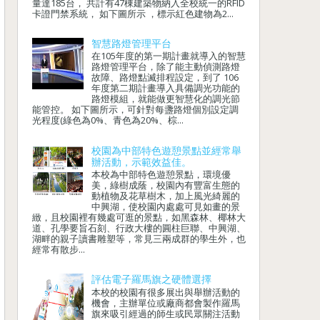
量達185台， 共計有47棟建築物納入全校統一的RFID
卡證門禁系統， 如下圖所示 ，標示紅色建物為2...
智慧路燈管理平台
在105年度的第一期計畫就導入的智慧
路燈管理平台，除了能主動偵測路燈
故障、路燈點滅排程設定，到了 106
年度第二期計畫導入具備調光功能的
路燈模組，就能做更智慧化的調光節
能管控。 如下圖所示，可針對每盞路燈個別設定調
光程度(綠色為0%、青色為20%、棕...
校園為中部特色遊憩景點並經常舉
辦活動，示範效益佳。
本校為中部特色遊憩景點，環境優
美，綠樹成蔭，校園內有豐富生態的
動植物及花草樹木，加上風光綺麗的
中興湖，使校園內處處可見如畫的景
緻，且校園裡有幾處可逛的景點，如黑森林、椰林大
道、孔學要旨石刻、行政大樓的圓柱巨聯、中興湖、
湖畔的親子讀書雕塑等，常見三兩成群的學生外，也
經常有散步...
評估電子羅馬旗之硬體選擇
本校的校園有很多展出與舉辦活動的
機會，主辦單位或廠商都會製作羅馬
旗來吸引經過的師生或民眾關注活動