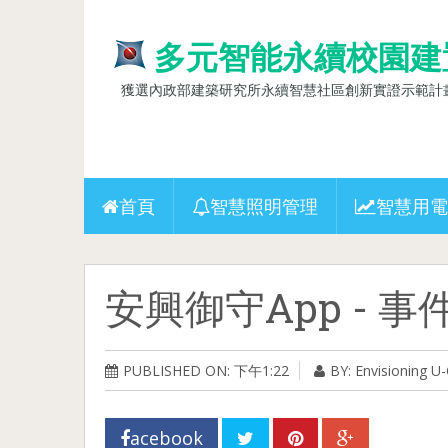
多元智能永續校園建
獲選內政部建築研究所永續智慧社區創新實證示範計畫(10
首頁
智慧照明管理
智慧用電
安興御守App - 事
PUBLISHED ON: 下午1:22
BY: Envisioning 
acebook