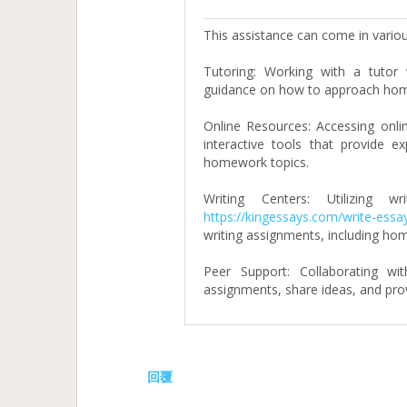
This assistance can come in vario
Tutoring: Working with a tutor 
guidance on how to approach ho
Online Resources: Accessing onlin
interactive tools that provide e
homework topics.
Writing Centers: Utilizing 
https://kingessays.com/write-ess
writing assignments, including ho
Peer Support: Collaborating w
assignments, share ideas, and pro
回覆