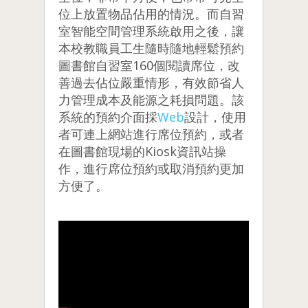
位上放置物品佔用的情況。而自習
室智能空間管理系統啟用之後，讓
本校教職員工生隨時隨地輕鬆預約
圖書館自習室160個閱讀席位，改
善過去佔位嚴重情形，有效節省人
力管理成本及能源之耗損問題。該
系統的預約介面採
Web
設計，使用
者可連上網站進行席位預約，或者
在圖書館現場的Kiosk資訊站操
作，進行席位預約或取消預約更加
方便了。