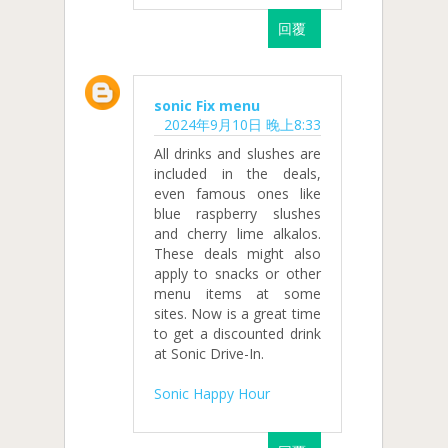
回覆
sonic Fix menu
2024年9月10日 晚上8:33
All drinks and slushes are
included in the deals,
even famous ones like
blue raspberry slushes
and cherry lime alkalos.
These deals might also
apply to snacks or other
menu items at some
sites. Now is a great time
to get a discounted drink
at Sonic Drive-In.
Sonic Happy Hour