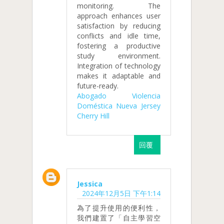
monitoring. The
approach enhances user
satisfaction by reducing
conflicts and idle time,
fostering a productive
study environment.
Integration of technology
makes it adaptable and
future-ready.
Abogado Violencia
Doméstica Nueva Jersey
Cherry Hill
回覆
Jessica
2024年12月5日 下午1:14
為了提升使用的便利性，
我們建置了「自主學習空