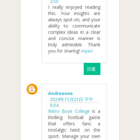
2:50
I really enjoyed reading
this. Your insights are
always spot-on, and your
ability to communicate
complex ideas in a clear
and concise manner is
truly admirable. Thank
you for sharing!
myaci
回覆
Andreeone
2024年11月21日 下午
6:04
Retro Bowl College
is a
thrilling football game
that offers fans a
nostalgic twist on the
sport. Manage your own