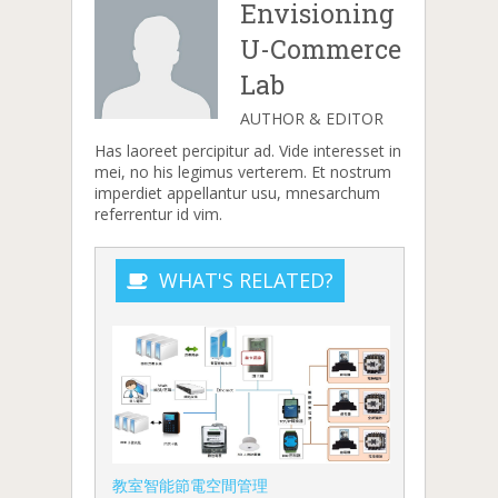
Envisioning
U-Commerce
Lab
AUTHOR & EDITOR
Has laoreet percipitur ad. Vide interesset in
mei, no his legimus verterem. Et nostrum
imperdiet appellantur usu, mnesarchum
referrentur id vim.
WHAT'S RELATED?
教室智能節電空間管理