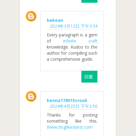
bekean
2024年3月12日 下午3:34
Every paragraph is a gem
of
infinite craft
knowledge. Kudos to the
author for compiling such
a comprehensive guide.
回覆
kenna178015crook
2024年4月25日 下午2:50
Thanks for posting
something like this.
Www.doglikesbest.com