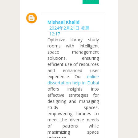
Mishaal Khalid
2024年2月21日 凌晨
12:17
Optimize library study
rooms with intelligent
space management
solutions, ensuring
efficient use of resources
and enhanced user
experience. Our
online
dissertation help in Dubai
offers insights into
effective strategies for
designing and managing
study spaces,
empowering libraries to
meet the diverse needs
of patrons while
maximizing space