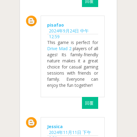
回覆
pisafao
2024年9月24日 中午
12:59
This game is perfect for
Drive Mad 2
players of all
ages! Its family-friendly
nature makes it a great
choice for casual gaming
sessions with friends or
family. Everyone can
enjoy the fun together!
回覆
Jessica
2024年11月11日 下午