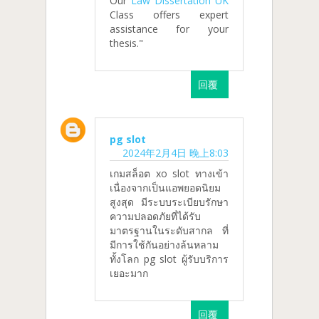
Our
Law Dissertation UK
Class offers expert
assistance for your
thesis."
回覆
pg slot
2024年2月4日 晚上8:03
เกมสล็อต xo slot ทางเข้า
เนื่องจากเป็นแอพยอดนิยม
สูงสุด มีระบบระเบียบรักษา
ความปลอดภัยที่ได้รับ
มาตรฐานในระดับสากล ที่
มีการใช้กันอย่างล้นหลาม
ทั้งโลก pg slot ผู้รับบริการ
เยอะมาก
回覆