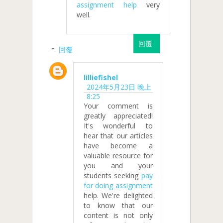
assignment help
very
well.
回覆
回覆
lilliefishel
2024年5月23日 晚上
8:25
Your comment is
greatly appreciated!
It's wonderful to
hear that our articles
have become a
valuable resource for
you and your
students seeking
pay
for doing assignment
help. We're delighted
to know that our
content is not only