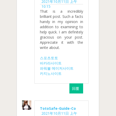
2021年10月11日 上午
10:15
That is a incredibly
brilliant post. Such a facts
handy in my opinion in
addition to examining to
help quick. I am definitely
gracious on your post.
Appreciate it with the
write about.
스포츠토토
바카라사이트
파워볼 메이저사이트
카지노사이트
回覆
TotoSafe-Guide-Co
2021年10月11日 上午