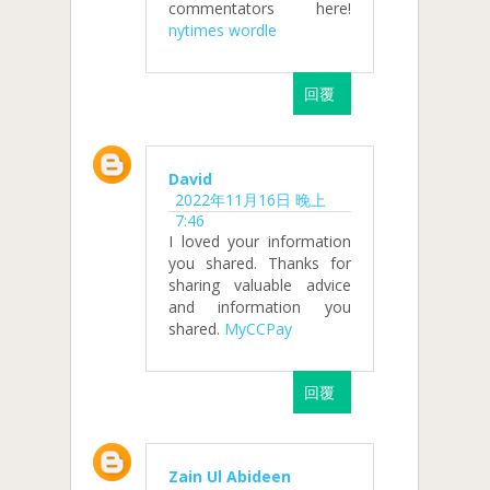
commentators here!
nytimes wordle
回覆
David
2022年11月16日 晚上
7:46
I loved your information
you shared. Thanks for
sharing valuable advice
and information you
shared.
MyCCPay
回覆
Zain Ul Abideen