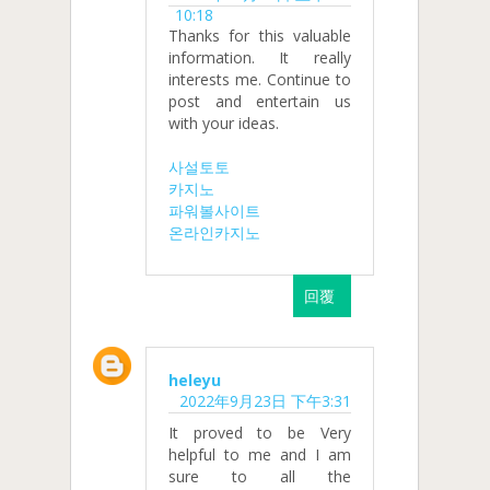
10:18
Thanks for this valuable
information. It really
interests me. Continue to
post and entertain us
with your ideas.
사설토토
카지노
파워볼사이트
온라인카지노
回覆
heleyu
2022年9月23日 下午3:31
It proved to be Very
helpful to me and I am
sure to all the