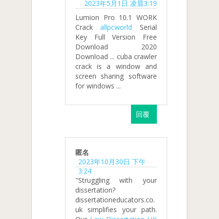
2023年5月1日 凌晨3:19
Lumion Pro 10.1 WORK
Crack
allpcworld
Serial
Key Full Version Free
Download 2020
Download ... cuba crawler
crack is a window and
screen sharing software
for windows ...
回覆
匿名
2023年10月30日 下午
3:24
"Struggling with your
dissertation?
dissertationeducators.co.
uk simplifies your path.