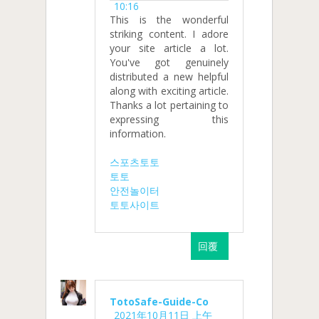
10:16
This is the wonderful
striking content. I adore
your site article a lot.
You've got genuinely
distributed a new helpful
along with exciting article.
Thanks a lot pertaining to
expressing this
information.
스포츠토토
토토
안전놀이터
토토사이트
回覆
TotoSafe-Guide-Co
2021年10月11日 上午