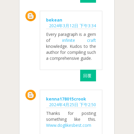
bekean
2024年3月12日 下午3:34
Every paragraph is a gem
of
infinite craft
knowledge. Kudos to the
author for compiling such
a comprehensive guide.
回覆
kenna178015crook
2024年4月25日 下午2:50
Thanks for posting
something like this.
Www.doglikesbest.com