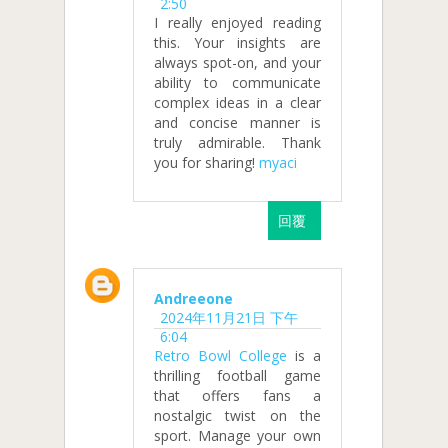
2:50
I really enjoyed reading
this. Your insights are
always spot-on, and your
ability to communicate
complex ideas in a clear
and concise manner is
truly admirable. Thank
you for sharing!
myaci
回覆
Andreeone
2024年11月21日 下午
6:04
Retro Bowl College
is a
thrilling football game
that offers fans a
nostalgic twist on the
sport. Manage your own