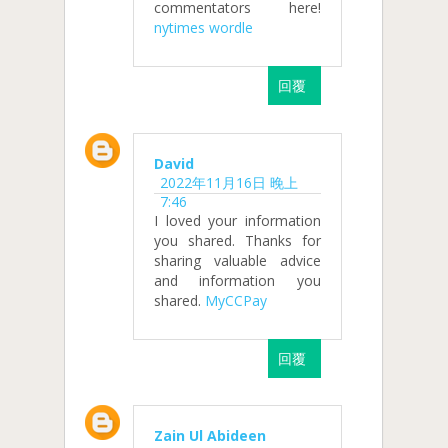
commentators here!
nytimes wordle
回覆
David
2022年11月16日 晚上
7:46
I loved your information
you shared. Thanks for
sharing valuable advice
and information you
shared.
MyCCPay
回覆
Zain Ul Abideen