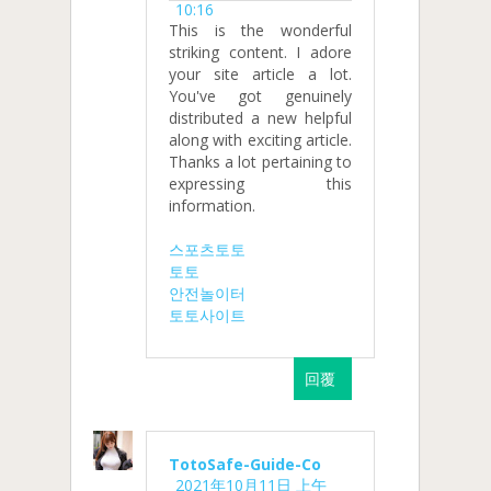
10:16
This is the wonderful
striking content. I adore
your site article a lot.
You've got genuinely
distributed a new helpful
along with exciting article.
Thanks a lot pertaining to
expressing this
information.
스포츠토토
토토
안전놀이터
토토사이트
回覆
TotoSafe-Guide-Co
2021年10月11日 上午