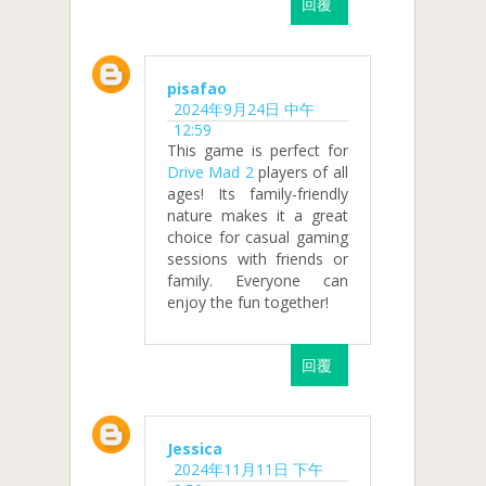
回覆
pisafao
2024年9月24日 中午
12:59
This game is perfect for
Drive Mad 2
players of all
ages! Its family-friendly
nature makes it a great
choice for casual gaming
sessions with friends or
family. Everyone can
enjoy the fun together!
回覆
Jessica
2024年11月11日 下午