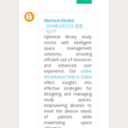
Mishaal Khalid
2024年2月21日 凌晨
12:17
Optimize library study
rooms with intelligent
space management
solutions, ensuring
efficient use of resources
and enhanced user
experience. Our
online
dissertation help in Dubai
offers insights into
effective strategies for
designing and managing
study spaces,
empowering libraries to
meet the diverse needs
of patrons while
maximizing space