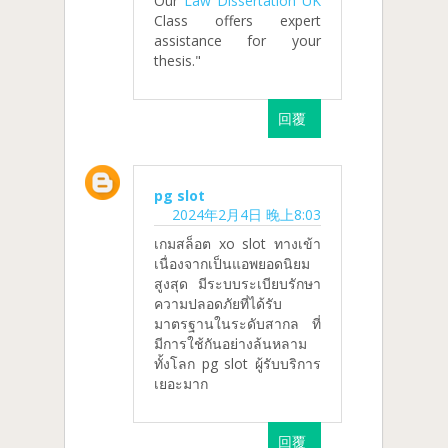
Our
Law Dissertation UK
Class offers expert
assistance for your
thesis."
回覆
pg slot
2024年2月4日 晚上8:03
เกมสล็อต xo slot ทางเข้า
เนื่องจากเป็นแอพยอดนิยม
สูงสุด มีระบบระเบียบรักษา
ความปลอดภัยที่ได้รับ
มาตรฐานในระดับสากล ที่
มีการใช้กันอย่างล้นหลาม
ทั้งโลก pg slot ผู้รับบริการ
เยอะมาก
回覆