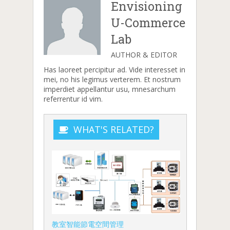
Envisioning
U-Commerce
Lab
AUTHOR & EDITOR
Has laoreet percipitur ad. Vide interesset in
mei, no his legimus verterem. Et nostrum
imperdiet appellantur usu, mnesarchum
referrentur id vim.
WHAT'S RELATED?
教室智能節電空間管理