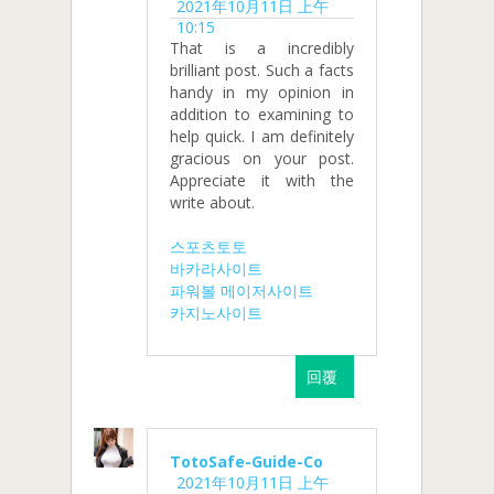
2021年10月11日 上午
10:15
That is a incredibly
brilliant post. Such a facts
handy in my opinion in
addition to examining to
help quick. I am definitely
gracious on your post.
Appreciate it with the
write about.
스포츠토토
바카라사이트
파워볼 메이저사이트
카지노사이트
回覆
TotoSafe-Guide-Co
2021年10月11日 上午