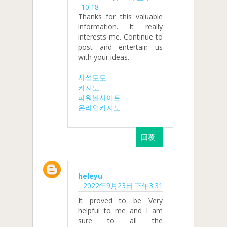
10:18
Thanks for this valuable
information. It really
interests me. Continue to
post and entertain us
with your ideas.
사설토토
카지노
파워볼사이트
온라인카지노
回覆
heleyu
2022年9月23日 下午3:31
It proved to be Very
helpful to me and I am
sure to all the