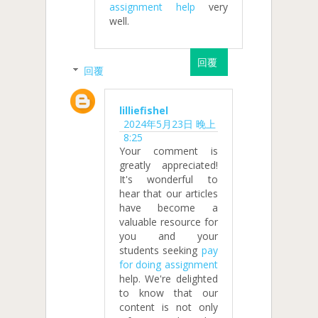
assignment help
very
well.
回覆
回覆
lilliefishel
2024年5月23日 晚上
8:25
Your comment is
greatly appreciated!
It's wonderful to
hear that our articles
have become a
valuable resource for
you and your
students seeking
pay
for doing assignment
help. We're delighted
to know that our
content is not only