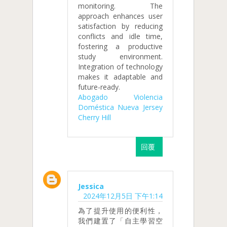
monitoring. The
approach enhances user
satisfaction by reducing
conflicts and idle time,
fostering a productive
study environment.
Integration of technology
makes it adaptable and
future-ready.
Abogado Violencia
Doméstica Nueva Jersey
Cherry Hill
回覆
Jessica
2024年12月5日 下午1:14
為了提升使用的便利性，
我們建置了「自主學習空