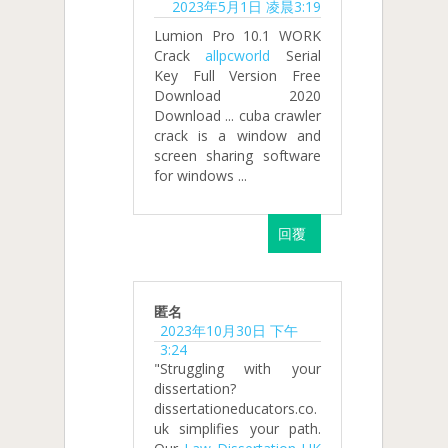
2023年5月1日 凌晨3:19
Lumion Pro 10.1 WORK
Crack
allpcworld
Serial
Key Full Version Free
Download 2020
Download ... cuba crawler
crack is a window and
screen sharing software
for windows ...
回覆
匿名
2023年10月30日 下午
3:24
"Struggling with your
dissertation?
dissertationeducators.co.
uk simplifies your path.