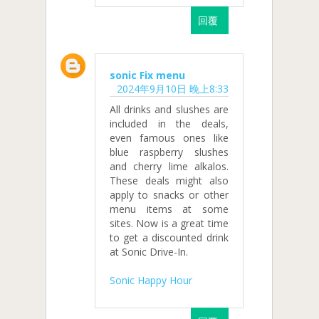
回覆
sonic Fix menu
2024年9月10日 晚上8:33
All drinks and slushes are
included in the deals,
even famous ones like
blue raspberry slushes
and cherry lime alkalos.
These deals might also
apply to snacks or other
menu items at some
sites. Now is a great time
to get a discounted drink
at Sonic Drive-In.
Sonic Happy Hour