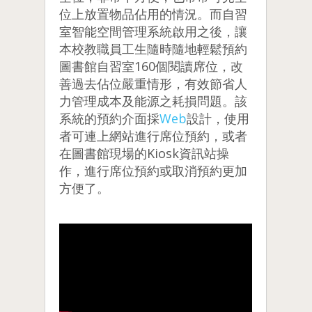
位上放置物品佔用的情況。而自習
室智能空間管理系統啟用之後，讓
本校教職員工生隨時隨地輕鬆預約
圖書館自習室160個閱讀席位，改
善過去佔位嚴重情形，有效節省人
力管理成本及能源之耗損問題。該
系統的預約介面採
Web
設計，使用
者可連上網站進行席位預約，或者
在圖書館現場的Kiosk資訊站操
作，進行席位預約或取消預約更加
方便了。