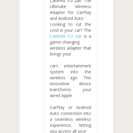
CarlinKit 5.0 2air: The
Ultimate Wireless
Adapter for CarPlay
and Android Auto
Looking to cut the
cord in your car? The
CarlinKit 5.0 2air
is a
game-changing
wireless adapter that
brings your
car’s entertainment
system into the
wireless age. This
innovative device
transforms your
wired Apple
CarPlay or Android
Auto connection into
a seamless wireless
experience, letting
you access all your