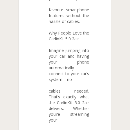
favorite smartphone
features without the
hassle of cables.
Why People Love the
CarlinKit 5.0 2air
Imagine jumping into
your car and having
your phone
automatically
connect to your car’s
system – no
cables needed.
That’s exactly what
the CarlinKit 5.0 2air
delivers. Whether
you’re streaming
your