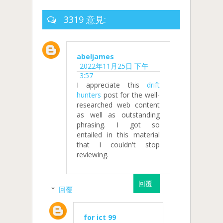
3319 意見:
abeljames
2022年11月25日 下午
3:57
I appreciate this
drift
hunters
post for the well-
researched web content
as well as outstanding
phrasing. I got so
entailed in this material
that I couldn't stop
reviewing.
回覆
回覆
for ict 99