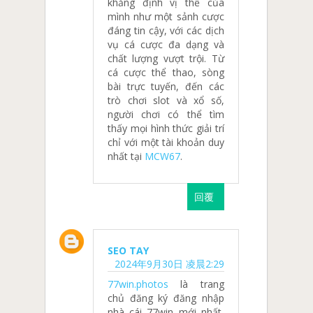
khẳng định vị thế của
mình như một sảnh cược
đáng tin cậy, với các dịch
vụ cá cược đa dạng và
chất lượng vượt trội. Từ
cá cược thể thao, sòng
bài trực tuyến, đến các
trò chơi slot và xổ số,
người chơi có thể tìm
thấy mọi hình thức giải trí
chỉ với một tài khoản duy
nhất tại
MCW67
.
回覆
SEO TAY
2024年9月30日 凌晨2:29
77win.photos
là trang
chủ đăng ký đăng nhập
nhà cái 77win mới nhất,