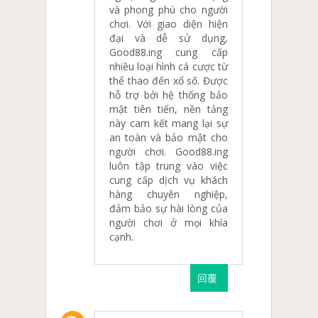
và phong phú cho người
chơi. Với giao diện hiện
đại và dễ sử dụng,
Good88.ing cung cấp
nhiều loại hình cá cược từ
thể thao đến xổ số. Được
hỗ trợ bởi hệ thống bảo
mật tiên tiến, nền tảng
này cam kết mang lại sự
an toàn và bảo mật cho
người chơi. Good88.ing
luôn tập trung vào việc
cung cấp dịch vụ khách
hàng chuyên nghiệp,
đảm bảo sự hài lòng của
người chơi ở mọi khía
cạnh.
回覆