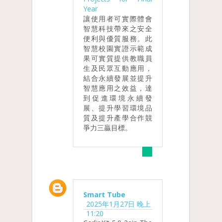
Year
讓使用者可實際體會
智慧科技帶來之安全
便利與優質服務。此
智慧校園實證示範成
果可實質提供教職員
生及民眾互動應用，
結合永續發展並提升
智慧應用之效益，達
到促進環境永續發
展、提升學習環境品
質及提升產學合作競
爭力三贏目標。
Smart Tube
2025年1月27日 晚上
11:20