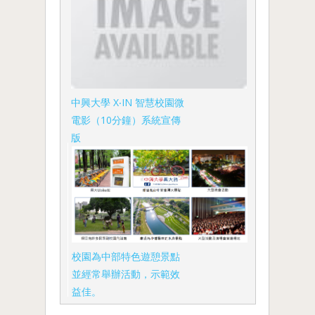
中興大學 X‧IN 智慧校園微
電影（10分鐘）系統宣傳
版
校園為中部特色遊憩景點
並經常舉辦活動，示範效
益佳。