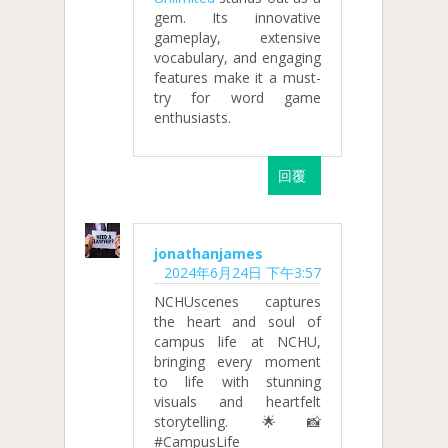
gem. Its innovative
gameplay, extensive
vocabulary, and engaging
features make it a must-
try for word game
enthusiasts.
回覆
jonathanjames
2024年6月24日 下午3:57
NCHUscenes captures
the heart and soul of
campus life at NCHU,
bringing every moment
to life with stunning
visuals and heartfelt
storytelling. 🌟📸
#CampusLife