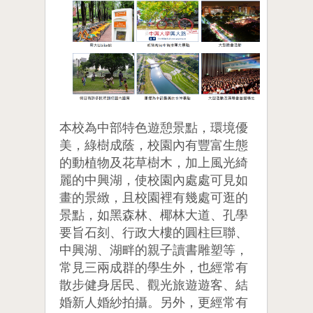
本校為中部特色遊憩景點，環境優
美，綠樹成蔭，校園內有豐富生態
的動植物及花草樹木，加上風光綺
麗的中興湖，使校園內處處可見如
畫的景緻，且校園裡有幾處可逛的
景點，如黑森林、椰林大道、孔學
要旨石刻、行政大樓的圓柱巨聯、
中興湖、湖畔的親子讀書雕塑等，
常見三兩成群的學生外，也經常有
散步健身居民、觀光旅遊遊客、結
婚新人婚紗拍攝。另外，更經常有