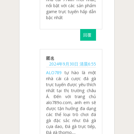
nổi bật với các sản phẩm
game trực tuyến hấp dẫn
bậc nhất
回覆
匿名
2024年9月30日 清晨6:55
ALO789
tự hào là một
nhà cái cá cược đá gà
trực tuyến được yêu thích
nhất tại thị trường châu
Á. Đến với trang chủ
alo789o.com, anh em sẽ
được tận hưởng đa dạng
các thể loại trò chơi đá
gà đặc sắc như: Đá gà
cựa dao, Đá gà trực tiếp,
Đá gà thomo,...