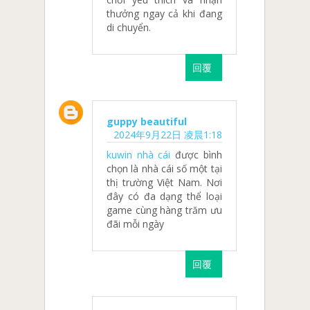
thưởng ngay cả khi đang
di chuyển.
回覆
guppy beautiful
2024年9月22日 凌晨1:18
kuwin nhà cái
được bình
chọn là nhà cái số một tại
thị trường Việt Nam. Nơi
đây có đa dạng thể loại
game cùng hàng trăm ưu
đãi mỗi ngày
回覆