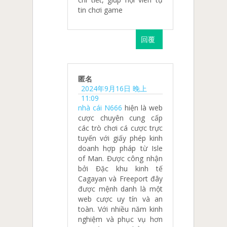
tin chơi game
回覆
匿名
2024年9月16日 晚上
11:09
nhà cái N666
hiện là web
cược chuyên cung cấp
các trò chơi cá cược trực
tuyến với giấy phép kinh
doanh hợp pháp từ Isle
of Man. Được công nhận
bởi Đặc khu kinh tế
Cagayan và Freeport đây
được mệnh danh là một
web cược uy tín và an
toàn. Với nhiều năm kinh
nghiệm và phục vụ hơn