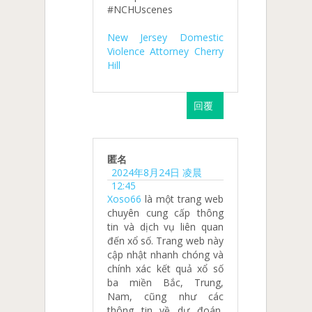
#NCHUscenes
New Jersey Domestic
Violence Attorney Cherry
Hill
回覆
匿名
2024年8月24日 凌晨
12:45
Xoso66
là một trang web
chuyên cung cấp thông
tin và dịch vụ liên quan
đến xổ số. Trang web này
cập nhật nhanh chóng và
chính xác kết quả xổ số
ba miền Bắc, Trung,
Nam, cũng như các
thông tin về dự đoán,