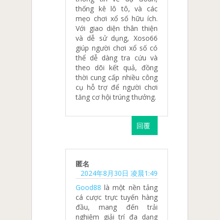
thống kê lô tô, và các
mẹo chơi xổ số hữu ích.
Với giao diện thân thiện
và dễ sử dụng, Xoso66
giúp người chơi xổ số có
thể dễ dàng tra cứu và
theo dõi kết quả, đồng
thời cung cấp nhiều công
cụ hỗ trợ để người chơi
tăng cơ hội trúng thưởng.
回覆
匿名
2024年8月30日 凌晨1:49
Good88
là một nền tảng
cá cược trực tuyến hàng
đầu, mang đến trải
nghiệm giải trí đa dạng