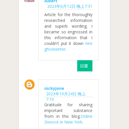
Albert
2023年6月12日 晚上7:31
Article for the thoroughly
researched information
and superb wording. I
became so engrossed in
this information that I
couldn't put it down
hire
ghostwriter
.
回覆
nickyjone
2023年10月24日 晚上
7:10
Gratitude for sharing
important substance
from in this blog.
Online
Divorce in New York
.