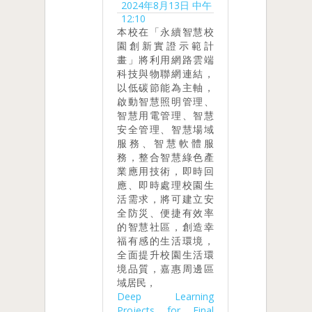
2024年8月13日 中午
12:10
本校在「永續智慧校
園創新實證示範計
畫」將利用網路雲端
科技與物聯網連結，
以低碳節能為主軸，
啟動智慧照明管理、
智慧用電管理、智慧
安全管理、智慧場域
服務、智慧軟體服
務，整合智慧綠色產
業應用技術，即時回
應、即時處理校園生
活需求，將可建立安
全防災、便捷有效率
的智慧社區，創造幸
福有感的生活環境，
全面提升校園生活環
境品質，嘉惠周邊區
域居民，
Deep Learning
Projects for Final