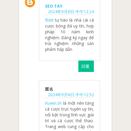
SEO TAY
2024年9月8日 中午12:24
fb88
tự hào là nhà cái cá
cược bóng đá uy tín, hợp
pháp 10 năm kinh
nghiệm. Đăng ký ngay để
trải nghiệm những sản
phẩm hấp dẫn
回覆
匿名
2024年9月8日 中午12:52
Kuwin.sh
là một nền tảng
cá cược trực tuyến uy tín,
nổi bật trong lĩnh vực giải
trí và cá cược thể thao.
Trang web cung cấp cho