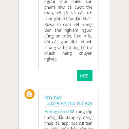
người chơi nhiều sản
phẩm như cá cược thể
thao, xổ số, và các trò
chơi giải trí hấp dẫn khác.
Kuwin.sh cam kết mang
đến trải nghiệm người
dùng an toàn, bảo mật,
với các giao dịch nhanh
chóng và hệ thống hỗ trợ
khách hàng chuyên
nghiệp.
回覆
SEO TAY
2024年9月11日 晚上9:29
Hướng dẫn tk88
cung cấp
hướng dẫn đăng ký, đăng
nhập, tải app, nạp rút tiền
chi tiết, giúp hội viên tự