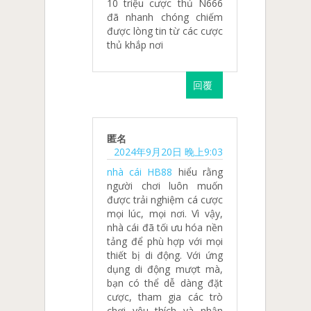
10 triệu cược thủ N666
đã nhanh chóng chiếm
được lòng tin từ các cược
thủ khắp nơi
回覆
匿名
2024年9月20日 晚上9:03
nhà cái HB88
hiểu rằng
người chơi luôn muốn
được trải nghiệm cá cược
mọi lúc, mọi nơi. Vì vậy,
nhà cái đã tối ưu hóa nền
tảng để phù hợp với mọi
thiết bị di động. Với ứng
dụng di động mượt mà,
bạn có thể dễ dàng đặt
cược, tham gia các trò
chơi yêu thích và nhận