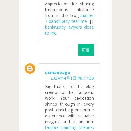
Appreciation for sharing
tremendous substance
from in this blog.
chapter
7 bankruptcy near me
. ||
bankruptcy lawyers close
to me
.
回覆
usmanbage
2024年4月1日 晚上7:38
Big thanks to the blog
creator for their fantastic
work! Your dedication
shines through in every
post, enriching our online
experience with valuable
insights and inspiration.
tanjore painting krishna
,