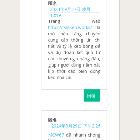
匿名
2024年9月27日 凌晨
12:19
Trang web
https://tylekeo.works/
là
một nền tảng chuyên
cung cấp thông tin chi
tiết về tỷ lệ kèo bóng đá
và dự đoán kết quả từ
các chuyên gia hàng đầu,
giúp người dùng nắm bắt
kịp thời các biến động
kèo nhà cái.
回覆
匿名
2024年9月29日 下午2:26
MCW67
đã nhanh chóng