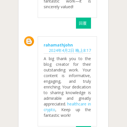
fantastic work—it is
sincerely valued!
回覆
rahamathjohn
2024年4月2日 晚上8:17
A big thank you to the
blog creator for their
outstanding work. Your
content is informative,
engaging, and truly
enriching. Your dedication
to sharing knowledge is
admirable and greatly
appreciated.
healthcare in
crypto
, Keep up the
fantastic work!