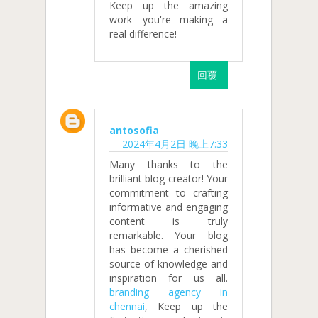
Keep up the amazing
work—you're making a
real difference!
回覆
antosofia
2024年4月2日 晚上7:33
Many thanks to the
brilliant blog creator! Your
commitment to crafting
informative and engaging
content is truly
remarkable. Your blog
has become a cherished
source of knowledge and
inspiration for us all.
branding agency in
chennai
, Keep up the