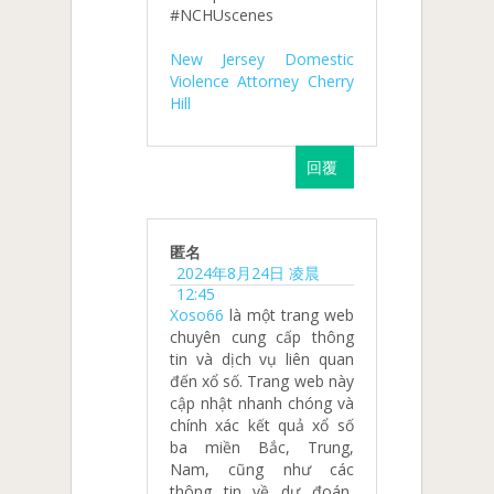
#NCHUscenes
New Jersey Domestic
Violence Attorney Cherry
Hill
回覆
匿名
2024年8月24日 凌晨
12:45
Xoso66
là một trang web
chuyên cung cấp thông
tin và dịch vụ liên quan
đến xổ số. Trang web này
cập nhật nhanh chóng và
chính xác kết quả xổ số
ba miền Bắc, Trung,
Nam, cũng như các
thông tin về dự đoán,