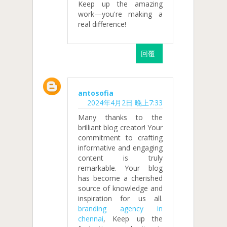
Keep up the amazing
work—you're making a
real difference!
回覆
antosofia
2024年4月2日 晚上7:33
Many thanks to the
brilliant blog creator! Your
commitment to crafting
informative and engaging
content is truly
remarkable. Your blog
has become a cherished
source of knowledge and
inspiration for us all.
branding agency in
chennai
, Keep up the