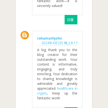
fantastic work—it is
sincerely valued!
回覆
rahamathjohn
2024年4月2日 晚上8:17
A big thank you to the
blog creator for their
outstanding work. Your
content is informative,
engaging, and truly
enriching. Your dedication
to sharing knowledge is
admirable and greatly
appreciated.
healthcare in
crypto
, Keep up the
fantastic work!