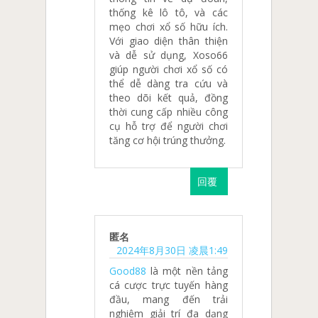
thống kê lô tô, và các
mẹo chơi xổ số hữu ích.
Với giao diện thân thiện
và dễ sử dụng, Xoso66
giúp người chơi xổ số có
thể dễ dàng tra cứu và
theo dõi kết quả, đồng
thời cung cấp nhiều công
cụ hỗ trợ để người chơi
tăng cơ hội trúng thưởng.
回覆
匿名
2024年8月30日 凌晨1:49
Good88
là một nền tảng
cá cược trực tuyến hàng
đầu, mang đến trải
nghiệm giải trí đa dạng