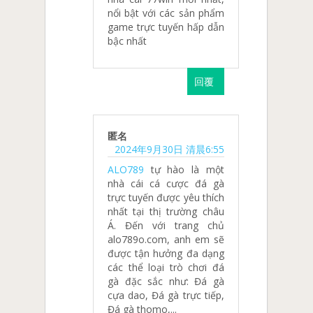
nổi bật với các sản phẩm
game trực tuyến hấp dẫn
bậc nhất
回覆
匿名
2024年9月30日 清晨6:55
ALO789
tự hào là một
nhà cái cá cược đá gà
trực tuyến được yêu thích
nhất tại thị trường châu
Á. Đến với trang chủ
alo789o.com, anh em sẽ
được tận hưởng đa dạng
các thể loại trò chơi đá
gà đặc sắc như: Đá gà
cựa dao, Đá gà trực tiếp,
Đá gà thomo,...