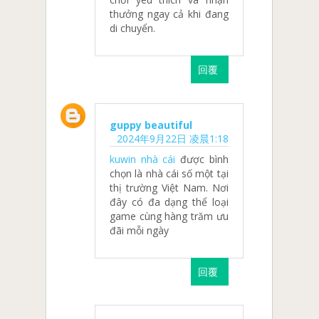
thưởng ngay cả khi đang
di chuyển.
回覆
guppy beautiful
2024年9月22日 凌晨1:18
kuwin nhà cái
được bình
chọn là nhà cái số một tại
thị trường Việt Nam. Nơi
đây có đa dạng thể loại
game cùng hàng trăm ưu
đãi mỗi ngày
回覆