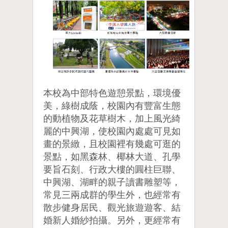
本校為中部特色遊憩景點，環境優
美，綠樹成蔭，校園內有豐富生態
的動植物及花草樹木，加上風光綺
麗的中興湖，使校園內處處可見如
畫的景緻，且校園裡有幾處可逛的
景點，如黑森林、椰林大道、孔學
要旨石刻、行政大樓的圓柱巨聯、
中興湖、湖畔的親子讀書雕塑等，
常見三兩成群的學生外，也經常有
散步健身居民、觀光旅遊遊客、結
婚新人婚紗拍攝。另外，更經常有