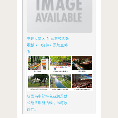
中興大學 X‧IN 智慧校園微
電影（10分鐘）系統宣傳
版
校園為中部特色遊憩景點
並經常舉辦活動，示範效
益佳。