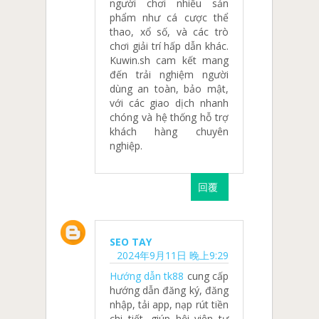
người chơi nhiều sản
phẩm như cá cược thể
thao, xổ số, và các trò
chơi giải trí hấp dẫn khác.
Kuwin.sh cam kết mang
đến trải nghiệm người
dùng an toàn, bảo mật,
với các giao dịch nhanh
chóng và hệ thống hỗ trợ
khách hàng chuyên
nghiệp.
回覆
SEO TAY
2024年9月11日 晚上9:29
Hướng dẫn tk88
cung cấp
hướng dẫn đăng ký, đăng
nhập, tải app, nạp rút tiền
chi tiết, giúp hội viên tự