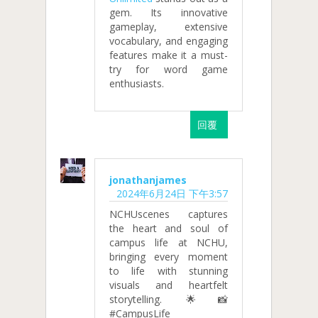
gem. Its innovative
gameplay, extensive
vocabulary, and engaging
features make it a must-
try for word game
enthusiasts.
回覆
jonathanjames
2024年6月24日 下午3:57
NCHUscenes captures
the heart and soul of
campus life at NCHU,
bringing every moment
to life with stunning
visuals and heartfelt
storytelling. 🌟📸
#CampusLife