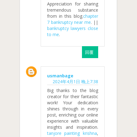
Appreciation for sharing
tremendous substance
from in this blog.
chapter
7 bankruptcy near me
. ||
bankruptcy lawyers close
to me
.
回覆
usmanbage
2024年4月1日 晚上7:38
Big thanks to the blog
creator for their fantastic
work! Your dedication
shines through in every
post, enriching our online
experience with valuable
insights and inspiration.
tanjore painting krishna
,