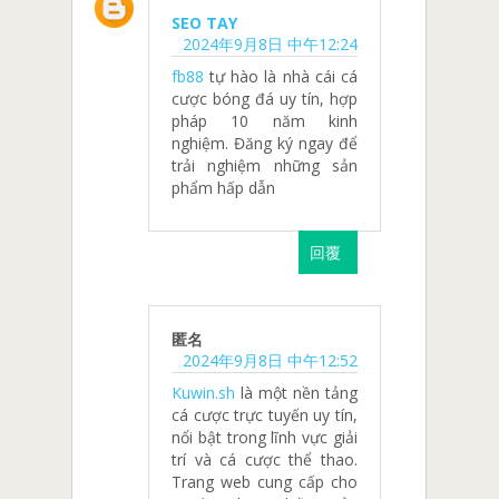
SEO TAY
2024年9月8日 中午12:24
fb88
tự hào là nhà cái cá
cược bóng đá uy tín, hợp
pháp 10 năm kinh
nghiệm. Đăng ký ngay để
trải nghiệm những sản
phẩm hấp dẫn
回覆
匿名
2024年9月8日 中午12:52
Kuwin.sh
là một nền tảng
cá cược trực tuyến uy tín,
nổi bật trong lĩnh vực giải
trí và cá cược thể thao.
Trang web cung cấp cho