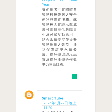
Year
讓使用者可實際體會
智慧科技帶來之安全
便利與優質服務。此
智慧校園實證示範成
果可實質提供教職員
生及民眾互動應用，
結合永續發展並提升
智慧應用之效益，達
到促進環境永續發
展、提升學習環境品
質及提升產學合作競
爭力三贏目標。
Smart Tube
2025年1月27日 晚上
11:20