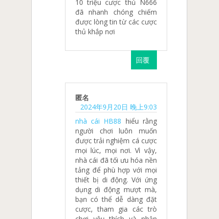
10 triệu cược thủ N666
đã nhanh chóng chiếm
được lòng tin từ các cược
thủ khắp nơi
回覆
匿名
2024年9月20日 晚上9:03
nhà cái HB88
hiểu rằng
người chơi luôn muốn
được trải nghiệm cá cược
mọi lúc, mọi nơi. Vì vậy,
nhà cái đã tối ưu hóa nền
tảng để phù hợp với mọi
thiết bị di động. Với ứng
dụng di động mượt mà,
bạn có thể dễ dàng đặt
cược, tham gia các trò
chơi yêu thích và nhận