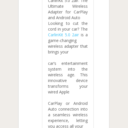
CarlinKit 5.0 2air: The
Ultimate Wireless
Adapter for CarPlay
and Android Auto
Looking to cut the
cord in your car? The
CarlinKit 5.0 2air
is a
game-changing
wireless adapter that
brings your
car’s entertainment
system into the
wireless age. This
innovative device
transforms your
wired Apple
CarPlay or Android
Auto connection into
a seamless wireless
experience, letting
you access all your