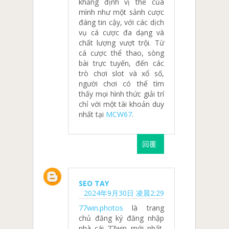
khẳng định vị thế của
mình như một sảnh cược
đáng tin cậy, với các dịch
vụ cá cược đa dạng và
chất lượng vượt trội. Từ
cá cược thể thao, sòng
bài trực tuyến, đến các
trò chơi slot và xổ số,
người chơi có thể tìm
thấy mọi hình thức giải trí
chỉ với một tài khoản duy
nhất tại
MCW67
.
回覆
SEO TAY
2024年9月30日 凌晨2:29
77win.photos
là trang
chủ đăng ký đăng nhập
nhà cái 77win mới nhất,