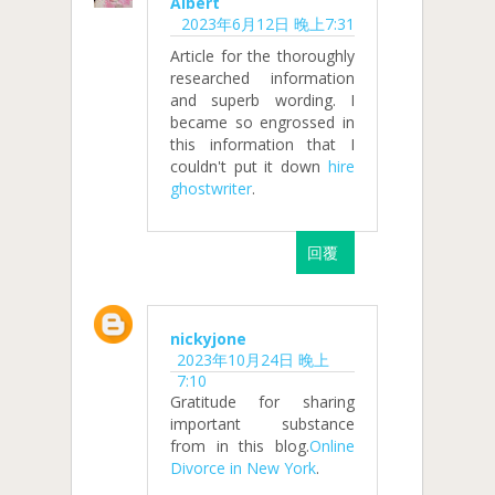
Albert
2023年6月12日 晚上7:31
Article for the thoroughly
researched information
and superb wording. I
became so engrossed in
this information that I
couldn't put it down
hire
ghostwriter
.
回覆
nickyjone
2023年10月24日 晚上
7:10
Gratitude for sharing
important substance
from in this blog.
Online
Divorce in New York
.