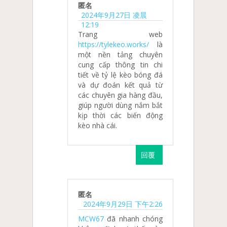
匿名
2024年9月27日 凌晨
12:19
Trang web
https://tylekeo.works/
là
một nền tảng chuyên
cung cấp thông tin chi
tiết về tỷ lệ kèo bóng đá
và dự đoán kết quả từ
các chuyên gia hàng đầu,
giúp người dùng nắm bắt
kịp thời các biến động
kèo nhà cái.
回覆
匿名
2024年9月29日 下午2:26
MCW67
đã nhanh chóng