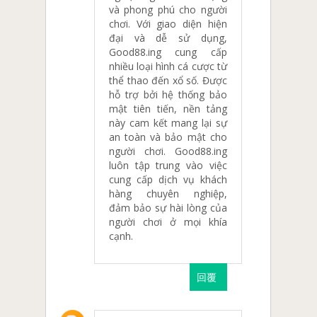
và phong phú cho người
chơi. Với giao diện hiện
đại và dễ sử dụng,
Good88.ing cung cấp
nhiều loại hình cá cược từ
thể thao đến xổ số. Được
hỗ trợ bởi hệ thống bảo
mật tiên tiến, nền tảng
này cam kết mang lại sự
an toàn và bảo mật cho
người chơi. Good88.ing
luôn tập trung vào việc
cung cấp dịch vụ khách
hàng chuyên nghiệp,
đảm bảo sự hài lòng của
người chơi ở mọi khía
cạnh.
回覆