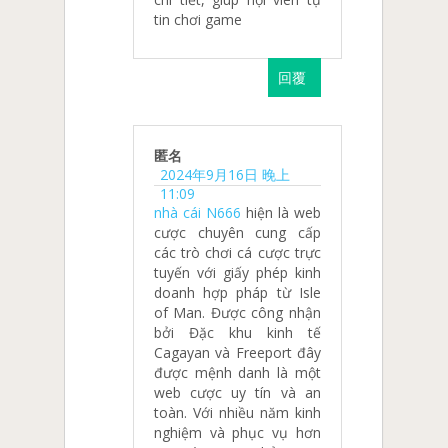
tin chơi game
回覆
匿名
2024年9月16日 晚上
11:09
nhà cái N666
hiện là web
cược chuyên cung cấp
các trò chơi cá cược trực
tuyến với giấy phép kinh
doanh hợp pháp từ Isle
of Man. Được công nhận
bởi Đặc khu kinh tế
Cagayan và Freeport đây
được mệnh danh là một
web cược uy tín và an
toàn. Với nhiều năm kinh
nghiệm và phục vụ hơn