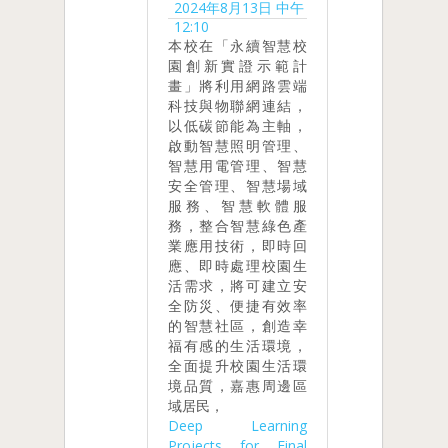
2024年8月13日 中午
12:10
本校在「永續智慧校
園創新實證示範計
畫」將利用網路雲端
科技與物聯網連結，
以低碳節能為主軸，
啟動智慧照明管理、
智慧用電管理、智慧
安全管理、智慧場域
服務、智慧軟體服
務，整合智慧綠色產
業應用技術，即時回
應、即時處理校園生
活需求，將可建立安
全防災、便捷有效率
的智慧社區，創造幸
福有感的生活環境，
全面提升校園生活環
境品質，嘉惠周邊區
域居民，
Deep Learning
Projects for Final