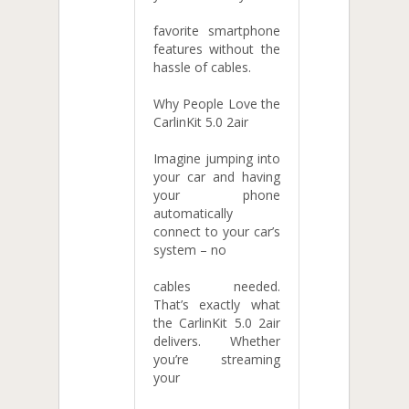
favorite smartphone
features without the
hassle of cables.
Why People Love the
CarlinKit 5.0 2air
Imagine jumping into
your car and having
your phone
automatically
connect to your car’s
system – no
cables needed.
That’s exactly what
the CarlinKit 5.0 2air
delivers. Whether
you’re streaming
your