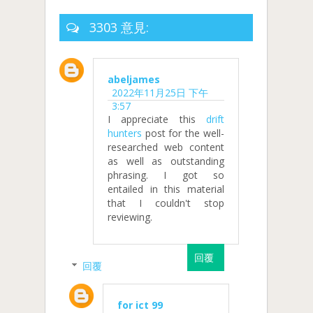
3303 意見:
abeljames
2022年11月25日 下午
3:57
I appreciate this
drift
hunters
post for the well-
researched web content
as well as outstanding
phrasing. I got so
entailed in this material
that I couldn't stop
reviewing.
回覆
回覆
for ict 99