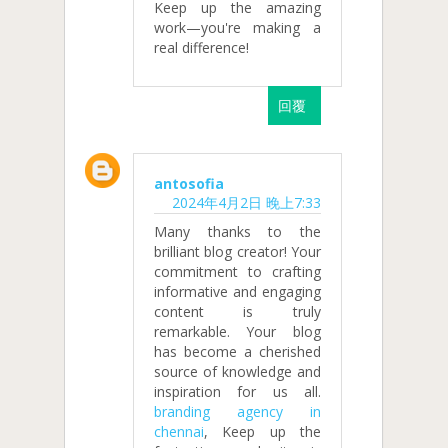
Keep up the amazing
work—you're making a
real difference!
回覆
antosofia
2024年4月2日 晚上7:33
Many thanks to the
brilliant blog creator! Your
commitment to crafting
informative and engaging
content is truly
remarkable. Your blog
has become a cherished
source of knowledge and
inspiration for us all.
branding agency in
chennai
, Keep up the