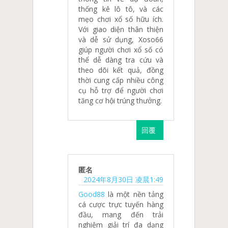
thống kê lô tô, và các
mẹo chơi xổ số hữu ích.
Với giao diện thân thiện
và dễ sử dụng, Xoso66
giúp người chơi xổ số có
thể dễ dàng tra cứu và
theo dõi kết quả, đồng
thời cung cấp nhiều công
cụ hỗ trợ để người chơi
tăng cơ hội trúng thưởng.
回覆
匿名
2024年8月30日 凌晨1:49
Good88
là một nền tảng
cá cược trực tuyến hàng
đầu, mang đến trải
nghiệm giải trí đa dạng