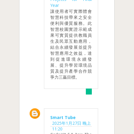
Year
讓使用者可實際體會
智慧科技帶來之安全
便利與優質服務。此
智慧校園實證示範成
果可實質提供教職員
生及民眾互動應用，
結合永續發展並提升
智慧應用之效益，達
到促進環境永續發
展、提升學習環境品
質及提升產學合作競
爭力三贏目標。
Smart Tube
2025年1月27日 晚上
11:20