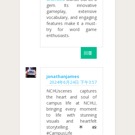
gem. Its innovative
gameplay, extensive
vocabulary, and engaging
features make it a must-
try for word game
enthusiasts.
回覆
jonathanjames
2024年6月24日 下午3:57
NCHUscenes captures
the heart and soul of
campus life at NCHU,
bringing every moment
to life with stunning
visuals and heartfelt
storytelling. 🌟📸
#CampusLife