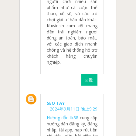
người chơi nhiều sản
phẩm như cá cược thể
thao, xổ số, và các trò
chơi giải trí hấp dẫn khác.
Kuwin.sh cam kết mang
đến trải nghiệm người
dùng an toàn, bảo mật,
với các giao dịch nhanh
chóng và hệ thống hỗ trợ
khách hàng chuyên
nghiệp.
回覆
SEO TAY
2024年9月11日 晚上9:29
Hướng dẫn tk88
cung cấp
hướng dẫn đăng ký, đăng
nhập, tải app, nạp rút tiền
chi tiết, giúp hội viên tự