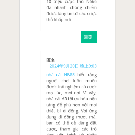
10 triệu cược thủ N666
đã nhanh chóng chiếm
được lòng tin từ các cược
thủ khắp nơi
回覆
匿名
2024年9月20日 晚上9:03
nhà cái HB88
hiểu rằng
người chơi luôn muốn
được trải nghiệm cá cược
mọi lúc, mọi nơi. Vì vậy,
nhà cái đã tối ưu hóa nền
tảng để phù hợp với mọi
thiết bị di động. Với ứng
dụng di động mượt mà,
bạn có thể dễ dàng đặt
cược, tham gia các trò
chơi yêu thích và nhận