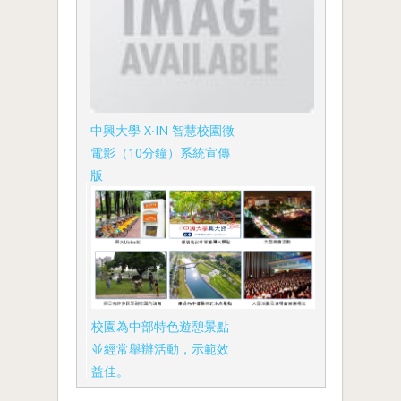
中興大學 X‧IN 智慧校園微
電影（10分鐘）系統宣傳
版
校園為中部特色遊憩景點
並經常舉辦活動，示範效
益佳。