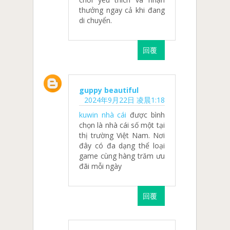
thưởng ngay cả khi đang
di chuyển.
回覆
guppy beautiful
2024年9月22日 凌晨1:18
kuwin nhà cái
được bình
chọn là nhà cái số một tại
thị trường Việt Nam. Nơi
đây có đa dạng thể loại
game cùng hàng trăm ưu
đãi mỗi ngày
回覆