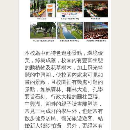
本校為中部特色遊憩景點，環境優
美，綠樹成蔭，校園內有豐富生態
的動植物及花草樹木，加上風光綺
麗的中興湖，使校園內處處可見如
畫的景緻，且校園裡有幾處可逛的
景點，如黑森林、椰林大道、孔學
要旨石刻、行政大樓的圓柱巨聯、
中興湖、湖畔的親子讀書雕塑等，
常見三兩成群的學生外，也經常有
散步健身居民、觀光旅遊遊客、結
婚新人婚紗拍攝。另外，更經常有