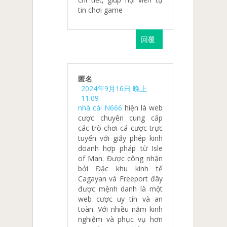
tin chơi game
回覆
匿名
2024年9月16日 晚上
11:09
nhà cái N666
hiện là web
cược chuyên cung cấp
các trò chơi cá cược trực
tuyến với giấy phép kinh
doanh hợp pháp từ Isle
of Man. Được công nhận
bởi Đặc khu kinh tế
Cagayan và Freeport đây
được mệnh danh là một
web cược uy tín và an
toàn. Với nhiều năm kinh
nghiệm và phục vụ hơn