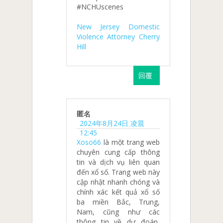
#NCHUscenes
New Jersey Domestic
Violence Attorney Cherry
Hill
回覆
匿名
2024年8月24日 凌晨
12:45
Xoso66
là một trang web
chuyên cung cấp thông
tin và dịch vụ liên quan
đến xổ số. Trang web này
cập nhật nhanh chóng và
chính xác kết quả xổ số
ba miền Bắc, Trung,
Nam, cũng như các
thông tin về dự đoán,