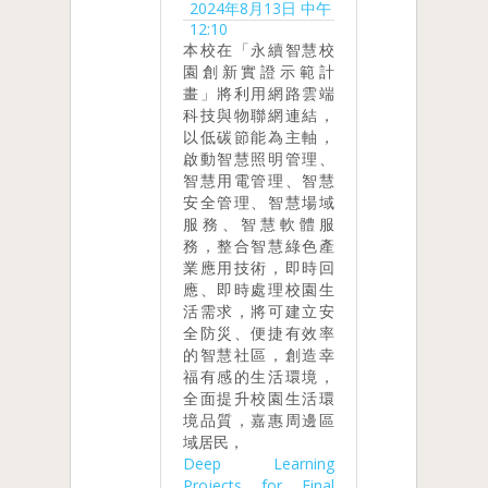
2024年8月13日 中午
12:10
本校在「永續智慧校
園創新實證示範計
畫」將利用網路雲端
科技與物聯網連結，
以低碳節能為主軸，
啟動智慧照明管理、
智慧用電管理、智慧
安全管理、智慧場域
服務、智慧軟體服
務，整合智慧綠色產
業應用技術，即時回
應、即時處理校園生
活需求，將可建立安
全防災、便捷有效率
的智慧社區，創造幸
福有感的生活環境，
全面提升校園生活環
境品質，嘉惠周邊區
域居民，
Deep Learning
Projects for Final