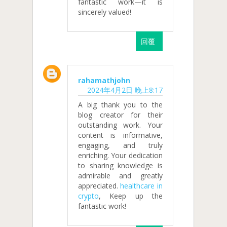
fantastic work—it is
sincerely valued!
回覆
rahamathjohn
2024年4月2日 晚上8:17
A big thank you to the
blog creator for their
outstanding work. Your
content is informative,
engaging, and truly
enriching. Your dedication
to sharing knowledge is
admirable and greatly
appreciated.
healthcare in
crypto
, Keep up the
fantastic work!