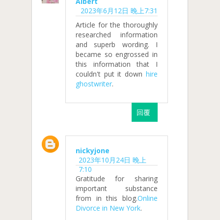
Albert
2023年6月12日 晚上7:31
Article for the thoroughly
researched information
and superb wording. I
became so engrossed in
this information that I
couldn't put it down
hire
ghostwriter
.
回覆
nickyjone
2023年10月24日 晚上
7:10
Gratitude for sharing
important substance
from in this blog.
Online
Divorce in New York
.