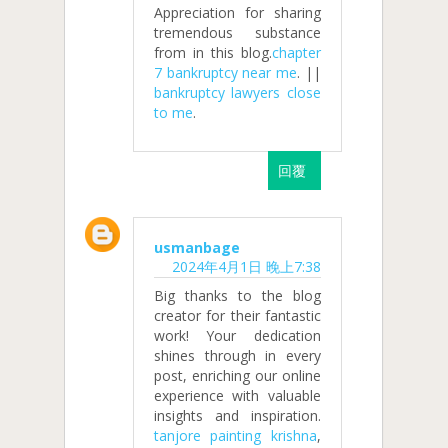
Appreciation for sharing
tremendous substance
from in this blog.
chapter
7 bankruptcy near me
. ||
bankruptcy lawyers close
to me
.
回覆
usmanbage
2024年4月1日 晚上7:38
Big thanks to the blog
creator for their fantastic
work! Your dedication
shines through in every
post, enriching our online
experience with valuable
insights and inspiration.
tanjore painting krishna
,