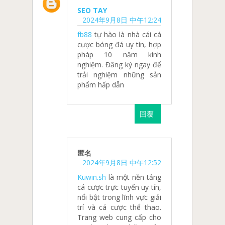
SEO TAY
2024年9月8日 中午12:24
fb88
tự hào là nhà cái cá
cược bóng đá uy tín, hợp
pháp 10 năm kinh
nghiệm. Đăng ký ngay để
trải nghiệm những sản
phẩm hấp dẫn
回覆
匿名
2024年9月8日 中午12:52
Kuwin.sh
là một nền tảng
cá cược trực tuyến uy tín,
nổi bật trong lĩnh vực giải
trí và cá cược thể thao.
Trang web cung cấp cho