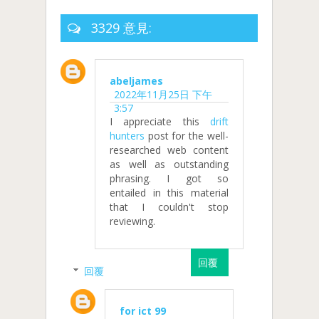
3329 意見:
abeljames
2022年11月25日 下午
3:57
I appreciate this
drift
hunters
post for the well-
researched web content
as well as outstanding
phrasing. I got so
entailed in this material
that I couldn't stop
reviewing.
回覆
回覆
for ict 99