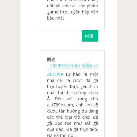
nổi bật với các sản phẩm
game trực tuyến hấp dẫn
bậc nhất
回覆
匿名
2024年9月30日 清晨6:55
ALO789
tự hào là một
nhà cái cá cược đá gà
trực tuyến được yêu thích
nhất tại thị trường châu
Á. Đến với trang chủ
alo789o.com, anh em sẽ
được tận hưởng đa dạng
các thể loại trò chơi đá
gà đặc sắc như: Đá gà
cựa dao, Đá gà trực tiếp,
Đá gà thomo,...