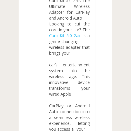
CarlinKit 5.0 2air: The
Ultimate Wireless
Adapter for CarPlay
and Android Auto
Looking to cut the
cord in your car? The
CarlinKit 5.0 2air
is a
game-changing
wireless adapter that
brings your
car’s entertainment
system into the
wireless age. This
innovative device
transforms your
wired Apple
CarPlay or Android
Auto connection into
a seamless wireless
experience, letting
you access all your