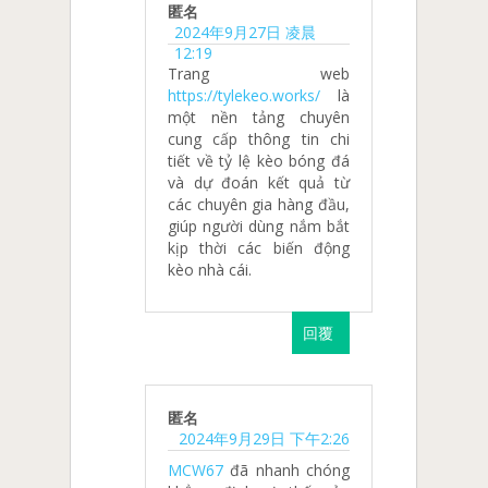
匿名
2024年9月27日 凌晨
12:19
Trang web
https://tylekeo.works/
là
một nền tảng chuyên
cung cấp thông tin chi
tiết về tỷ lệ kèo bóng đá
và dự đoán kết quả từ
các chuyên gia hàng đầu,
giúp người dùng nắm bắt
kịp thời các biến động
kèo nhà cái.
回覆
匿名
2024年9月29日 下午2:26
MCW67
đã nhanh chóng