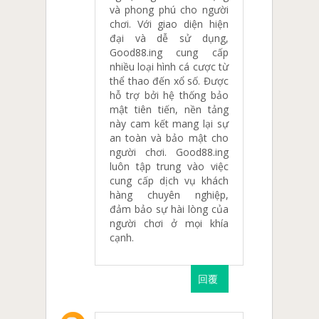
và phong phú cho người
chơi. Với giao diện hiện
đại và dễ sử dụng,
Good88.ing cung cấp
nhiều loại hình cá cược từ
thể thao đến xổ số. Được
hỗ trợ bởi hệ thống bảo
mật tiên tiến, nền tảng
này cam kết mang lại sự
an toàn và bảo mật cho
người chơi. Good88.ing
luôn tập trung vào việc
cung cấp dịch vụ khách
hàng chuyên nghiệp,
đảm bảo sự hài lòng của
người chơi ở mọi khía
cạnh.
回覆