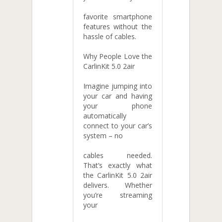
favorite smartphone
features without the
hassle of cables.
Why People Love the
CarlinKit 5.0 2air
Imagine jumping into
your car and having
your phone
automatically
connect to your car’s
system – no
cables needed.
That’s exactly what
the CarlinKit 5.0 2air
delivers. Whether
you’re streaming
your