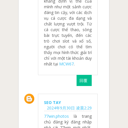
khẳng định vị thế của
mình như một sảnh cược
đáng tin cậy, với các dịch
vụ cá cược đa dạng và
chất lượng vượt trội. Từ
cá cược thể thao, sòng
bài trực tuyến, đến các
trò chơi slot và xổ số,
người chơi có thể tìm
thấy mọi hình thức giải trí
chỉ với một tài khoản duy
nhất tại
MCW67
.
回覆
SEO TAY
2024年9月30日 凌晨2:29
77win.photos
là trang
chủ đăng ký đăng nhập
nhà cái 77win mới nhất,