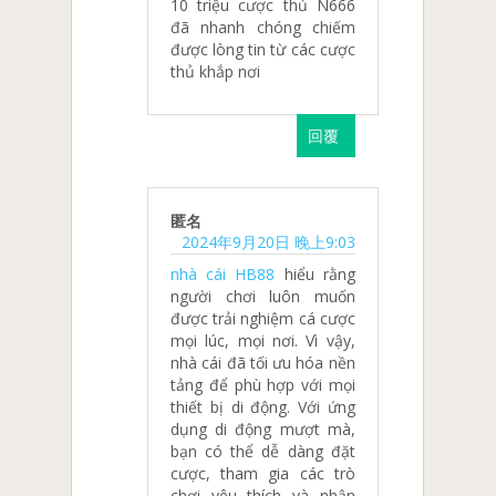
10 triệu cược thủ N666
đã nhanh chóng chiếm
được lòng tin từ các cược
thủ khắp nơi
回覆
匿名
2024年9月20日 晚上9:03
nhà cái HB88
hiểu rằng
người chơi luôn muốn
được trải nghiệm cá cược
mọi lúc, mọi nơi. Vì vậy,
nhà cái đã tối ưu hóa nền
tảng để phù hợp với mọi
thiết bị di động. Với ứng
dụng di động mượt mà,
bạn có thể dễ dàng đặt
cược, tham gia các trò
chơi yêu thích và nhận