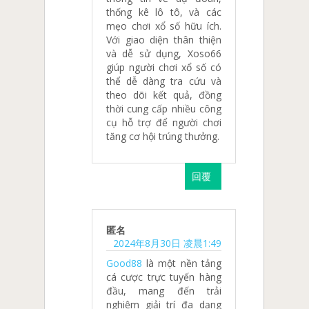
thống kê lô tô, và các
mẹo chơi xổ số hữu ích.
Với giao diện thân thiện
và dễ sử dụng, Xoso66
giúp người chơi xổ số có
thể dễ dàng tra cứu và
theo dõi kết quả, đồng
thời cung cấp nhiều công
cụ hỗ trợ để người chơi
tăng cơ hội trúng thưởng.
回覆
匿名
2024年8月30日 凌晨1:49
Good88
là một nền tảng
cá cược trực tuyến hàng
đầu, mang đến trải
nghiệm giải trí đa dạng