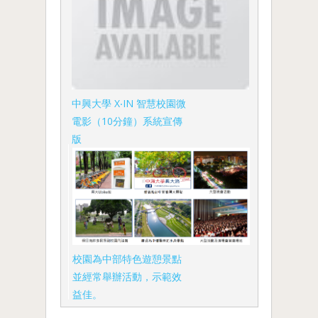
中興大學 X‧IN 智慧校園微
電影（10分鐘）系統宣傳
版
校園為中部特色遊憩景點
並經常舉辦活動，示範效
益佳。