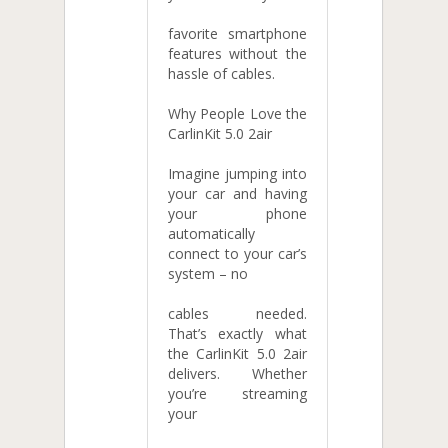
favorite smartphone
features without the
hassle of cables.
Why People Love the
CarlinKit 5.0 2air
Imagine jumping into
your car and having
your phone
automatically
connect to your car’s
system – no
cables needed.
That’s exactly what
the CarlinKit 5.0 2air
delivers. Whether
you’re streaming
your