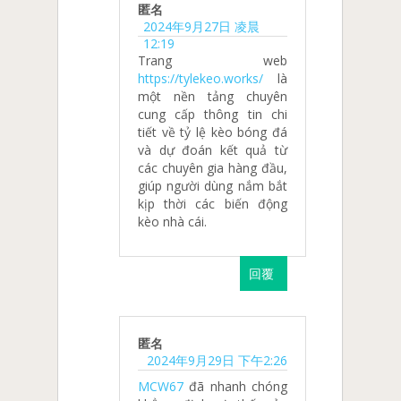
匿名
2024年9月27日 凌晨
12:19
Trang web
https://tylekeo.works/
là
một nền tảng chuyên
cung cấp thông tin chi
tiết về tỷ lệ kèo bóng đá
và dự đoán kết quả từ
các chuyên gia hàng đầu,
giúp người dùng nắm bắt
kịp thời các biến động
kèo nhà cái.
回覆
匿名
2024年9月29日 下午2:26
MCW67
đã nhanh chóng