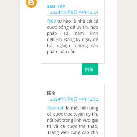
SEO TAY
2024年9月8日 中午12:24
fb88
tự hào là nhà cái cá
cược bóng đá uy tín, hợp
pháp 10 năm kinh
nghiệm. Đăng ký ngay để
trải nghiệm những sản
phẩm hấp dẫn
回覆
匿名
2024年9月8日 中午12:52
Kuwin.sh
là một nền tảng
cá cược trực tuyến uy tín,
nổi bật trong lĩnh vực giải
trí và cá cược thể thao.
Trang web cung cấp cho