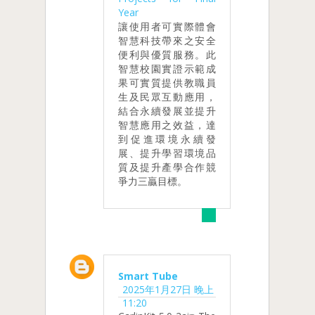
Year
讓使用者可實際體會
智慧科技帶來之安全
便利與優質服務。此
智慧校園實證示範成
果可實質提供教職員
生及民眾互動應用，
結合永續發展並提升
智慧應用之效益，達
到促進環境永續發
展、提升學習環境品
質及提升產學合作競
爭力三贏目標。
Smart Tube
2025年1月27日 晚上
11:20