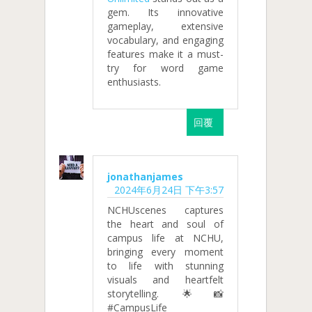
gem. Its innovative
gameplay, extensive
vocabulary, and engaging
features make it a must-
try for word game
enthusiasts.
回覆
jonathanjames
2024年6月24日 下午3:57
NCHUscenes captures
the heart and soul of
campus life at NCHU,
bringing every moment
to life with stunning
visuals and heartfelt
storytelling. 🌟📸
#CampusLife