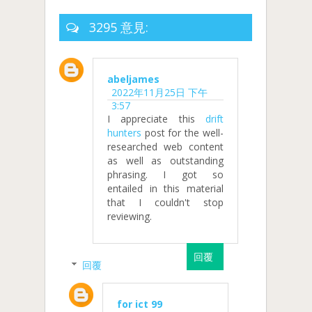
3295 意見:
abeljames
2022年11月25日 下午
3:57
I appreciate this
drift
hunters
post for the well-
researched web content
as well as outstanding
phrasing. I got so
entailed in this material
that I couldn't stop
reviewing.
回覆
回覆
for ict 99