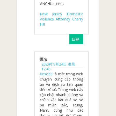
#NCHUscenes
New Jersey Domestic
Violence Attorney Cherry
Hill
回覆
匿名
2024年8月24日 凌晨
12:45
Xoso66
là một trang web
chuyên cung cấp thông
tin và dịch vụ liên quan
đến xổ số. Trang web này
cập nhật nhanh chóng và
chính xác kết quả xổ số
ba miền Bắc, Trung,
Nam, cũng như các
thông tin về dự đoán,