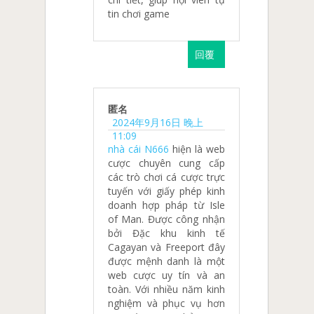
tin chơi game
回覆
匿名
2024年9月16日 晚上
11:09
nhà cái N666
hiện là web
cược chuyên cung cấp
các trò chơi cá cược trực
tuyến với giấy phép kinh
doanh hợp pháp từ Isle
of Man. Được công nhận
bởi Đặc khu kinh tế
Cagayan và Freeport đây
được mệnh danh là một
web cược uy tín và an
toàn. Với nhiều năm kinh
nghiệm và phục vụ hơn