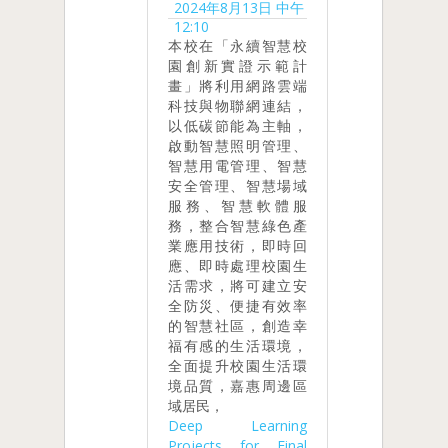
2024年8月13日 中午
12:10
本校在「永續智慧校
園創新實證示範計
畫」將利用網路雲端
科技與物聯網連結，
以低碳節能為主軸，
啟動智慧照明管理、
智慧用電管理、智慧
安全管理、智慧場域
服務、智慧軟體服
務，整合智慧綠色產
業應用技術，即時回
應、即時處理校園生
活需求，將可建立安
全防災、便捷有效率
的智慧社區，創造幸
福有感的生活環境，
全面提升校園生活環
境品質，嘉惠周邊區
域居民，
Deep Learning
Projects for Final