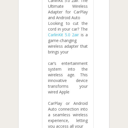
CarlinKit 5.0 2air: The
Ultimate Wireless
Adapter for CarPlay
and Android Auto
Looking to cut the
cord in your car? The
CarlinKit 5.0 2air
is a
game-changing
wireless adapter that
brings your
car’s entertainment
system into the
wireless age. This
innovative device
transforms your
wired Apple
CarPlay or Android
Auto connection into
a seamless wireless
experience, letting
you access all your