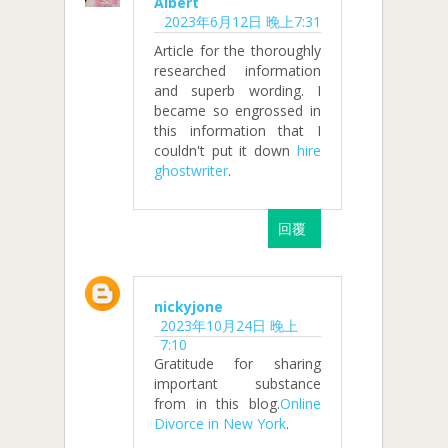
Albert
2023年6月12日 晚上7:31
Article for the thoroughly
researched information
and superb wording. I
became so engrossed in
this information that I
couldn't put it down
hire
ghostwriter
.
回覆
nickyjone
2023年10月24日 晚上
7:10
Gratitude for sharing
important substance
from in this blog.
Online
Divorce in New York
.