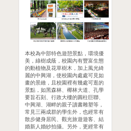
本校為中部特色遊憩景點，環境優
美，綠樹成蔭，校園內有豐富生態
的動植物及花草樹木，加上風光綺
麗的中興湖，使校園內處處可見如
畫的景緻，且校園裡有幾處可逛的
景點，如黑森林、椰林大道、孔學
要旨石刻、行政大樓的圓柱巨聯、
中興湖、湖畔的親子讀書雕塑等，
常見三兩成群的學生外，也經常有
散步健身居民、觀光旅遊遊客、結
婚新人婚紗拍攝。另外，更經常有