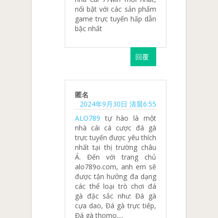
nổi bật với các sản phẩm
game trực tuyến hấp dẫn
bậc nhất
回覆
匿名
2024年9月30日 清晨6:55
ALO789
tự hào là một
nhà cái cá cược đá gà
trực tuyến được yêu thích
nhất tại thị trường châu
Á. Đến với trang chủ
alo789o.com, anh em sẽ
được tận hưởng đa dạng
các thể loại trò chơi đá
gà đặc sắc như: Đá gà
cựa dao, Đá gà trực tiếp,
Đá gà thomo,...