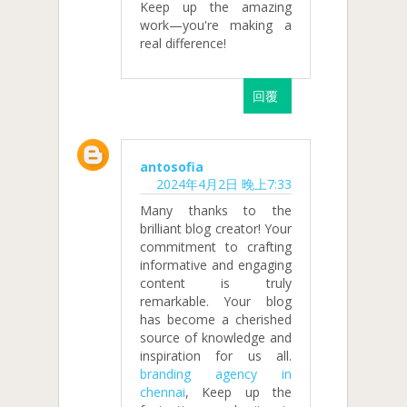
Keep up the amazing
work—you're making a
real difference!
回覆
antosofia
2024年4月2日 晚上7:33
Many thanks to the
brilliant blog creator! Your
commitment to crafting
informative and engaging
content is truly
remarkable. Your blog
has become a cherished
source of knowledge and
inspiration for us all.
branding agency in
chennai
, Keep up the