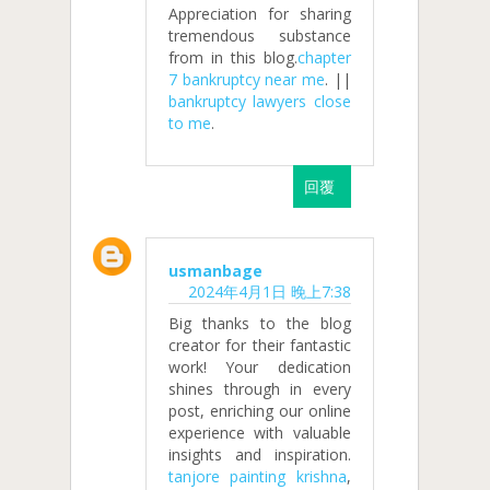
Appreciation for sharing
tremendous substance
from in this blog.
chapter
7 bankruptcy near me
. ||
bankruptcy lawyers close
to me
.
回覆
usmanbage
2024年4月1日 晚上7:38
Big thanks to the blog
creator for their fantastic
work! Your dedication
shines through in every
post, enriching our online
experience with valuable
insights and inspiration.
tanjore painting krishna
,