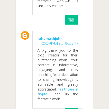
fantastic work—it is
sincerely valued!
回覆
rahamathjohn
2024年4月2日 晚上8:17
A big thank you to the
blog creator for their
outstanding work. Your
content is informative,
engaging, and truly
enriching. Your dedication
to sharing knowledge is
admirable and greatly
appreciated.
healthcare in
crypto
, Keep up the
fantastic work!