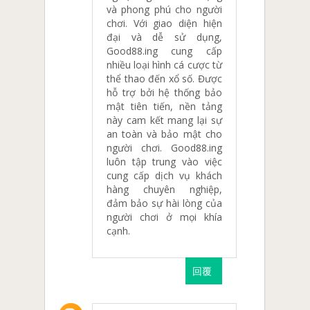
và phong phú cho người
chơi. Với giao diện hiện
đại và dễ sử dụng,
Good88.ing cung cấp
nhiều loại hình cá cược từ
thể thao đến xổ số. Được
hỗ trợ bởi hệ thống bảo
mật tiên tiến, nền tảng
này cam kết mang lại sự
an toàn và bảo mật cho
người chơi. Good88.ing
luôn tập trung vào việc
cung cấp dịch vụ khách
hàng chuyên nghiệp,
đảm bảo sự hài lòng của
người chơi ở mọi khía
cạnh.
回覆