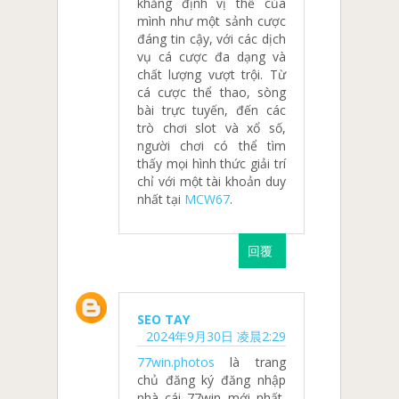
khẳng định vị thế của
mình như một sảnh cược
đáng tin cậy, với các dịch
vụ cá cược đa dạng và
chất lượng vượt trội. Từ
cá cược thể thao, sòng
bài trực tuyến, đến các
trò chơi slot và xổ số,
người chơi có thể tìm
thấy mọi hình thức giải trí
chỉ với một tài khoản duy
nhất tại
MCW67
.
回覆
SEO TAY
2024年9月30日 凌晨2:29
77win.photos
là trang
chủ đăng ký đăng nhập
nhà cái 77win mới nhất,