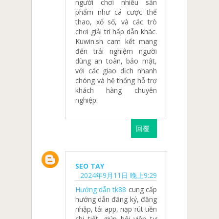
người chơi nhiều sản
phẩm như cá cược thể
thao, xổ số, và các trò
chơi giải trí hấp dẫn khác.
Kuwin.sh cam kết mang
đến trải nghiệm người
dùng an toàn, bảo mật,
với các giao dịch nhanh
chóng và hệ thống hỗ trợ
khách hàng chuyên
nghiệp.
回覆
SEO TAY
2024年9月11日 晚上9:29
Hướng dẫn tk88
cung cấp
hướng dẫn đăng ký, đăng
nhập, tải app, nạp rút tiền
chi tiết, giúp hội viên tự