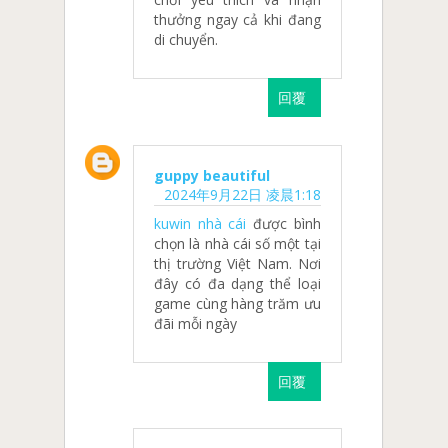
thưởng ngay cả khi đang
di chuyển.
回覆
guppy beautiful
2024年9月22日 凌晨1:18
kuwin nhà cái
được bình
chọn là nhà cái số một tại
thị trường Việt Nam. Nơi
đây có đa dạng thể loại
game cùng hàng trăm ưu
đãi mỗi ngày
回覆