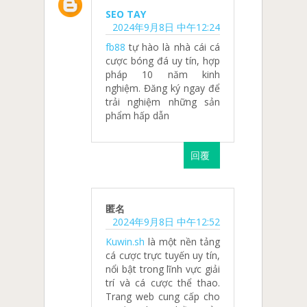
SEO TAY
2024年9月8日 中午12:24
fb88
tự hào là nhà cái cá
cược bóng đá uy tín, hợp
pháp 10 năm kinh
nghiệm. Đăng ký ngay để
trải nghiệm những sản
phẩm hấp dẫn
回覆
匿名
2024年9月8日 中午12:52
Kuwin.sh
là một nền tảng
cá cược trực tuyến uy tín,
nổi bật trong lĩnh vực giải
trí và cá cược thể thao.
Trang web cung cấp cho