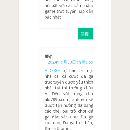
nổi bật với các sản phẩm
game trực tuyến hấp dẫn
bậc nhất
回覆
匿名
2024年9月30日 清晨6:55
ALO789
tự hào là một
nhà cái cá cược đá gà
trực tuyến được yêu thích
nhất tại thị trường châu
Á. Đến với trang chủ
alo789o.com, anh em sẽ
được tận hưởng đa dạng
các thể loại trò chơi đá
gà đặc sắc như: Đá gà
cựa dao, Đá gà trực tiếp,
Đá gà thomo,...