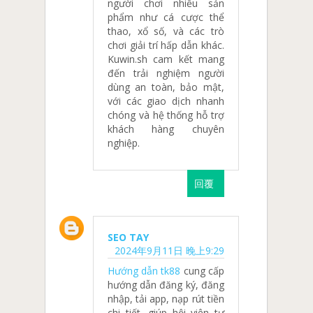
người chơi nhiều sản
phẩm như cá cược thể
thao, xổ số, và các trò
chơi giải trí hấp dẫn khác.
Kuwin.sh cam kết mang
đến trải nghiệm người
dùng an toàn, bảo mật,
với các giao dịch nhanh
chóng và hệ thống hỗ trợ
khách hàng chuyên
nghiệp.
回覆
SEO TAY
2024年9月11日 晚上9:29
Hướng dẫn tk88
cung cấp
hướng dẫn đăng ký, đăng
nhập, tải app, nạp rút tiền
chi tiết, giúp hội viên tự