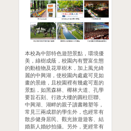
本校為中部特色遊憩景點，環境優
美，綠樹成蔭，校園內有豐富生態
的動植物及花草樹木，加上風光綺
麗的中興湖，使校園內處處可見如
畫的景緻，且校園裡有幾處可逛的
景點，如黑森林、椰林大道、孔學
要旨石刻、行政大樓的圓柱巨聯、
中興湖、湖畔的親子讀書雕塑等，
常見三兩成群的學生外，也經常有
散步健身居民、觀光旅遊遊客、結
婚新人婚紗拍攝。另外，更經常有