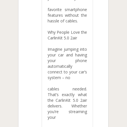
favorite smartphone
features without the
hassle of cables.
Why People Love the
CarlinKit 5.0 2air
Imagine jumping into
your car and having
your phone
automatically
connect to your car’s
system – no
cables needed.
That’s exactly what
the CarlinKit 5.0 2air
delivers. Whether
you’re streaming
your