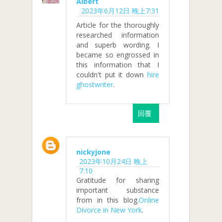
Albert
2023年6月12日 晚上7:31
Article for the thoroughly
researched information
and superb wording. I
became so engrossed in
this information that I
couldn't put it down
hire
ghostwriter
.
回覆
nickyjone
2023年10月24日 晚上
7:10
Gratitude for sharing
important substance
from in this blog.
Online
Divorce in New York
.