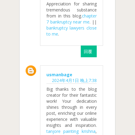
Appreciation for sharing
tremendous substance
from in this blog.
chapter
7 bankruptcy near me
. ||
bankruptcy lawyers close
to me
.
回覆
usmanbage
2024年4月1日 晚上7:38
Big thanks to the blog
creator for their fantastic
work! Your dedication
shines through in every
post, enriching our online
experience with valuable
insights and inspiration.
tanjore painting krishna
,