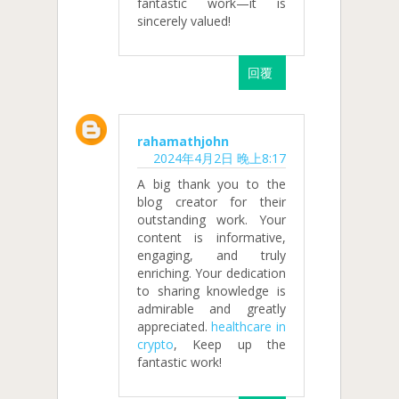
fantastic work—it is
sincerely valued!
回覆
rahamathjohn
2024年4月2日 晚上8:17
A big thank you to the
blog creator for their
outstanding work. Your
content is informative,
engaging, and truly
enriching. Your dedication
to sharing knowledge is
admirable and greatly
appreciated.
healthcare in
crypto
, Keep up the
fantastic work!