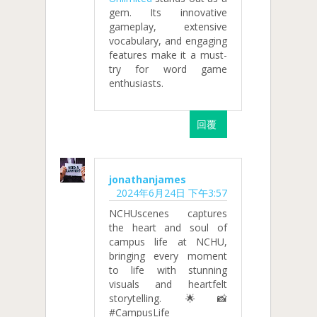
gem. Its innovative
gameplay, extensive
vocabulary, and engaging
features make it a must-
try for word game
enthusiasts.
回覆
jonathanjames
2024年6月24日 下午3:57
NCHUscenes captures
the heart and soul of
campus life at NCHU,
bringing every moment
to life with stunning
visuals and heartfelt
storytelling. 🌟📸
#CampusLife