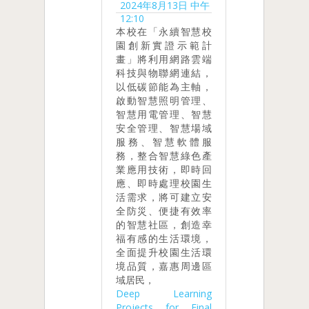
2024年8月13日 中午
12:10
本校在「永續智慧校
園創新實證示範計
畫」將利用網路雲端
科技與物聯網連結，
以低碳節能為主軸，
啟動智慧照明管理、
智慧用電管理、智慧
安全管理、智慧場域
服務、智慧軟體服
務，整合智慧綠色產
業應用技術，即時回
應、即時處理校園生
活需求，將可建立安
全防災、便捷有效率
的智慧社區，創造幸
福有感的生活環境，
全面提升校園生活環
境品質，嘉惠周邊區
域居民，
Deep Learning
Projects for Final