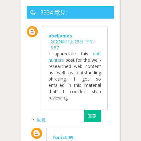
3334 意見:
abeljames
2022年11月25日 下午
3:57
I appreciate this
drift
hunters
post for the well-
researched web content
as well as outstanding
phrasing. I got so
entailed in this material
that I couldn't stop
reviewing.
回覆
回覆
for ict 99