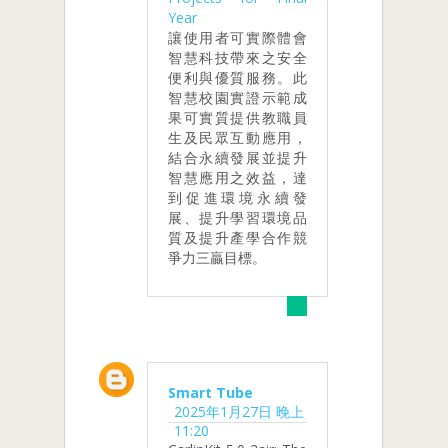
Year
讓使用者可實際體會
智慧科技帶來之安全
便利與優質服務。此
智慧校園實證示範成
果可實質提供教職員
生及民眾互動應用，
結合永續發展並提升
智慧應用之效益，達
到促進環境永續發
展、提升學習環境品
質及提升產學合作競
爭力三贏目標。
Smart Tube
2025年1月27日 晚上
11:20