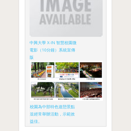
中興大學 X‧IN 智慧校園微
電影（10分鐘）系統宣傳
版
校園為中部特色遊憩景點
並經常舉辦活動，示範效
益佳。