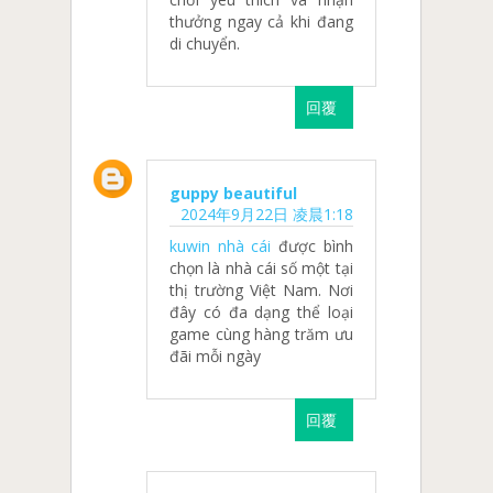
thưởng ngay cả khi đang
di chuyển.
回覆
guppy beautiful
2024年9月22日 凌晨1:18
kuwin nhà cái
được bình
chọn là nhà cái số một tại
thị trường Việt Nam. Nơi
đây có đa dạng thể loại
game cùng hàng trăm ưu
đãi mỗi ngày
回覆