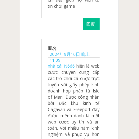
tin chơi game
回覆
匿名
2024年9月16日 晚上
11:09
nhà cái N666
hiện là web
cược chuyên cung cấp
các trò chơi cá cược trực
tuyến với giấy phép kinh
doanh hợp pháp từ Isle
of Man. Được công nhận
bởi Đặc khu kinh tế
Cagayan và Freeport đây
được mệnh danh là một
web cược uy tín và an
toàn. Với nhiều năm kinh
nghiệm và phục vụ hơn