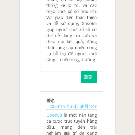
thống kê lô tô, và các
mẹo chơi xổ số hữu ích.
Với giao diện thân thiện
và dễ sử dụng, Xoso66
giúp người chơi xổ số có
thể dễ dàng tra cứu và
theo dõi kết quả, đồng
thời cung cấp nhiều công
cụ hỗ trợ để người chơi
tăng cơ hội trúng thưởng.
回覆
匿名
2024年8月30日 凌晨1:49
Good88
là một nền tảng
cá cược trực tuyến hàng
đầu, mang đến trải
nghiệm giải trí đa dạng