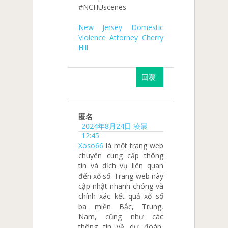
#NCHUscenes
New Jersey Domestic
Violence Attorney Cherry
Hill
回覆
匿名
2024年8月24日 凌晨
12:45
Xoso66
là một trang web
chuyên cung cấp thông
tin và dịch vụ liên quan
đến xổ số. Trang web này
cập nhật nhanh chóng và
chính xác kết quả xổ số
ba miền Bắc, Trung,
Nam, cũng như các
thông tin về dự đoán,