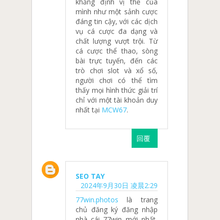
khẳng định vị thế của
mình như một sảnh cược
đáng tin cậy, với các dịch
vụ cá cược đa dạng và
chất lượng vượt trội. Từ
cá cược thể thao, sòng
bài trực tuyến, đến các
trò chơi slot và xổ số,
người chơi có thể tìm
thấy mọi hình thức giải trí
chỉ với một tài khoản duy
nhất tại
MCW67
.
回覆
SEO TAY
2024年9月30日 凌晨2:29
77win.photos
là trang
chủ đăng ký đăng nhập
nhà cái 77win mới nhất,