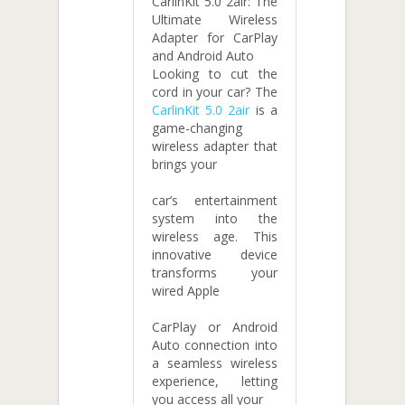
CarlinKit 5.0 2air: The
Ultimate Wireless
Adapter for CarPlay
and Android Auto
Looking to cut the
cord in your car? The
CarlinKit 5.0 2air
is a
game-changing
wireless adapter that
brings your
car’s entertainment
system into the
wireless age. This
innovative device
transforms your
wired Apple
CarPlay or Android
Auto connection into
a seamless wireless
experience, letting
you access all your