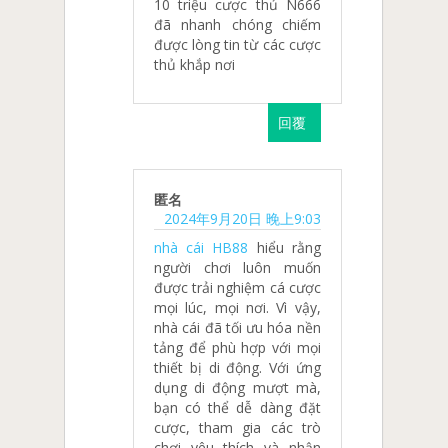
10 triệu cược thủ N666
đã nhanh chóng chiếm
được lòng tin từ các cược
thủ khắp nơi
回覆
匿名
2024年9月20日 晚上9:03
nhà cái HB88
hiểu rằng
người chơi luôn muốn
được trải nghiệm cá cược
mọi lúc, mọi nơi. Vì vậy,
nhà cái đã tối ưu hóa nền
tảng để phù hợp với mọi
thiết bị di động. Với ứng
dụng di động mượt mà,
bạn có thể dễ dàng đặt
cược, tham gia các trò
chơi yêu thích và nhận