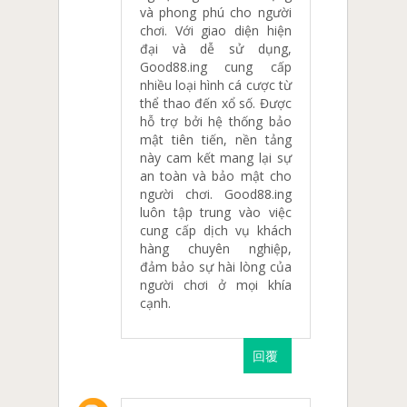
và phong phú cho người
chơi. Với giao diện hiện
đại và dễ sử dụng,
Good88.ing cung cấp
nhiều loại hình cá cược từ
thể thao đến xổ số. Được
hỗ trợ bởi hệ thống bảo
mật tiên tiến, nền tảng
này cam kết mang lại sự
an toàn và bảo mật cho
người chơi. Good88.ing
luôn tập trung vào việc
cung cấp dịch vụ khách
hàng chuyên nghiệp,
đảm bảo sự hài lòng của
người chơi ở mọi khía
cạnh.
回覆