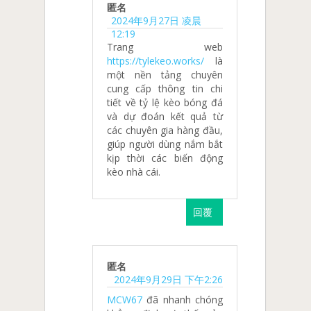
匿名
2024年9月27日 凌晨
12:19
Trang web
https://tylekeo.works/
là
một nền tảng chuyên
cung cấp thông tin chi
tiết về tỷ lệ kèo bóng đá
và dự đoán kết quả từ
các chuyên gia hàng đầu,
giúp người dùng nắm bắt
kịp thời các biến động
kèo nhà cái.
回覆
匿名
2024年9月29日 下午2:26
MCW67
đã nhanh chóng