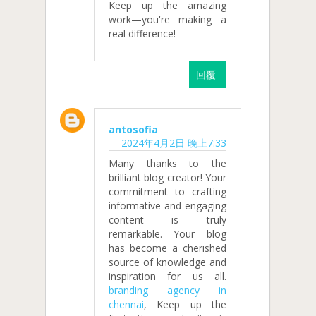
Keep up the amazing
work—you're making a
real difference!
回覆
antosofia
2024年4月2日 晚上7:33
Many thanks to the
brilliant blog creator! Your
commitment to crafting
informative and engaging
content is truly
remarkable. Your blog
has become a cherished
source of knowledge and
inspiration for us all.
branding agency in
chennai
, Keep up the