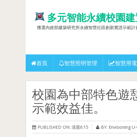
多元智能永續校園建
獲選內政部建築研究所永續智慧社區創新實證示範計畫(10
首頁
智慧照明管理
智慧用電
校園為中部特色遊
示範效益佳。
PUBLISHED ON: 清晨6:15
BY: Envisioning 