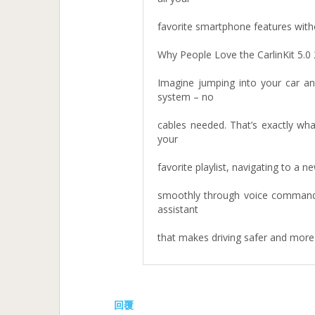
favorite smartphone features witho
Why People Love the CarlinKit 5.0 
Imagine jumping into your car an
system – no
cables needed. That’s exactly what
your
favorite playlist, navigating to a 
smoothly through voice commands w
assistant
that makes driving safer and more
回覆