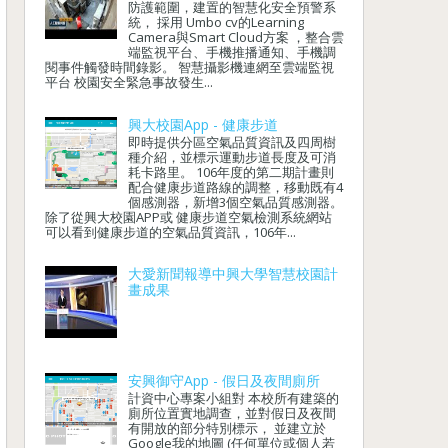
防護範圍，建置的智慧化安全預警系
統， 採用 Umbo cv的Learning
Camera與Smart Cloud方案 ，整合雲
端監視平台、手機推播通知、手機調
閱事件觸發時間錄影。 智慧攝影機連網至雲端監視
平台 校園安全緊急事故發生...
興大校園App - 健康步道
即時提供分區空氣品質資訊及四周樹
種介紹，並標示運動步道長度及可消
耗卡路里。 106年度的第二期計畫則
配合健康步道路線的調整，移動既有4
個感測器，新增3個空氣品質感測器。
除了從興大校園APP或 健康步道空氣檢測系統網站
可以看到健康步道的空氣品質資訊，106年...
大愛新聞報導中興大學智慧校園計
畫成果
安興御守App - 假日及夜間廁所
計資中心專案小組對 本校所有建築的
廁所位置實地調查，並對假日及夜間
有開放的部分特別標示， 並建立於
Google我的地圖 (任何單位或個人若