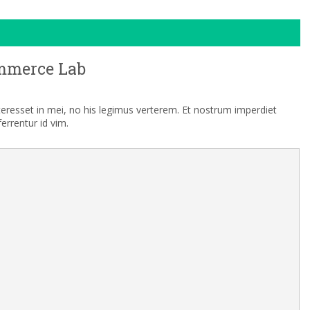
mmerce Lab
nteresset in mei, no his legimus verterem. Et nostrum imperdiet
rrentur id vim.