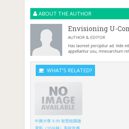
ABOUT THE AUTHOR
Envisioning U-Co
AUTHOR & EDITOR
Has laoreet percipitur ad. Vide i
appellantur usu, mnesarchum refe
WHAT'S RELATED?
中興大學 X‧IN 智慧校園微
電影（10分鐘）系統宣傳