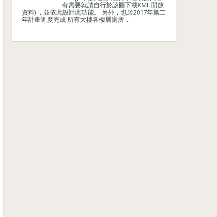
有需要就請自行於該圖下載KML 開放
資料) ，並依此設計此功能。 另外，也於2017年第二
年計畫進度完成 所有大樓各樓層廁所 ...