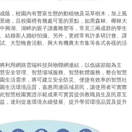
成蔭，校園內有豐富生態的動植物及花草樹木，加上風
景緻，且校園裡有幾處可逛的景點，如黑森林、椰林大
中興湖、湖畔的親子讀書雕塑等，常見三兩成群的學生
、結婚新人婚紗拍攝。另外，更經常有許多研討會、課
試、大型晚會活動、興大有機農夫市集等各式各樣的活
將利用網路雲端科技與物聯網連結，以低碳節能為主
慧安全管理、智慧場域服務、智慧軟體服務，整合智慧
園生活需求，將可建立安全防災、便捷有效率的智慧社
園生活環境品質，嘉惠周邊區域居民，讓使用者可實際
此智慧校園實證示範成果可實質提供教職員生及民眾互
益，達到促進環境永續發展、提升學習環境品質及提升