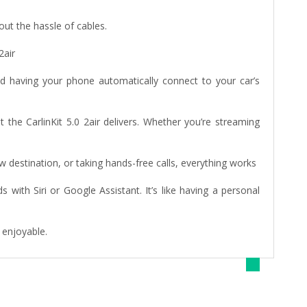
ut the hassle of cables.
2air
d having your phone automatically connect to your car’s
 the CarlinKit 5.0 2air delivers. Whether you’re streaming
new destination, or taking hands-free calls, everything works
ith Siri or Google Assistant. It’s like having a personal
 enjoyable.