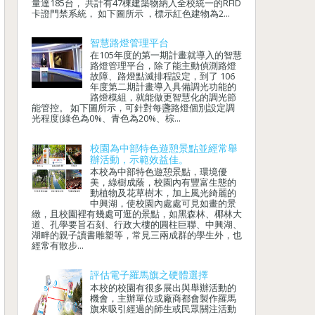
量達185台， 共計有47棟建築物納入全校統一的RFID
卡證門禁系統， 如下圖所示 ，標示紅色建物為2...
智慧路燈管理平台
在105年度的第一期計畫就導入的智慧
路燈管理平台，除了能主動偵測路燈
故障、路燈點滅排程設定，到了 106
年度第二期計畫導入具備調光功能的
路燈模組，就能做更智慧化的調光節
能管控。 如下圖所示，可針對每盞路燈個別設定調
光程度(綠色為0%、青色為20%、棕...
校園為中部特色遊憩景點並經常舉
辦活動，示範效益佳。
本校為中部特色遊憩景點，環境優
美，綠樹成蔭，校園內有豐富生態的
動植物及花草樹木，加上風光綺麗的
中興湖，使校園內處處可見如畫的景
緻，且校園裡有幾處可逛的景點，如黑森林、椰林大
道、孔學要旨石刻、行政大樓的圓柱巨聯、中興湖、
湖畔的親子讀書雕塑等，常見三兩成群的學生外，也
經常有散步...
評估電子羅馬旗之硬體選擇
本校的校園有很多展出與舉辦活動的
機會，主辦單位或廠商都會製作羅馬
旗來吸引經過的師生或民眾關注活動