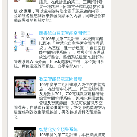
訊息。在此計畫的第二、三期預計發
展一種路燈上附加電子羅馬旗( 數位看
板 )之應用，可以遠端隨時修改電子羅馬旗的內容，
並加裝各種感測器來觸發所顯示的內容，同時也會有
動線導引的相關功能(...
圖書館自習室智能空間管理
在106年度第二期計畫，本校圖書館
以既有「 智慧化自主學習空間管理系
統 」為基礎，進一步建置 「 自習室智
能空間管理系統 」 ，並與空間管理系
統進行整合。整個系統建置 包括預約
管理系統Web介面、Kiosk資訊站主機、席位簽到系
統、席位電源管理系統、自學空間APP 。...
教室智能節電空間管理
106年度第二期計畫導入更佳的改善措
施， 在計資中心第二、第三電腦教室
及應數系701、702電腦教室建構智能
節電空間管理系統 ，以強化用電數據
管理及智慧節能，系統可依據教學空
間課表，自動進行電源供電控制，並使用物聯網技術
建置感測器收集環境數據，再依數據資料依預定義
之...
智慧化安全預警系統
106年度的第二期計畫，本校持續擴充