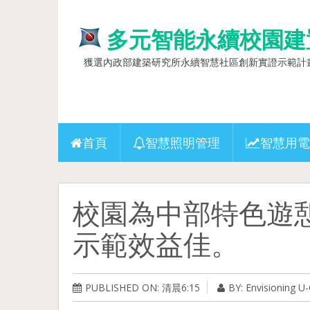
多元智能永續校園建
獲選內政部建築研究所永續智慧社區創新實證示範計畫(10
首頁
智慧照明管理
智慧用電
校園為中部特色遊
示範效益佳。
PUBLISHED ON: 清晨6:15
BY: Envisioning 