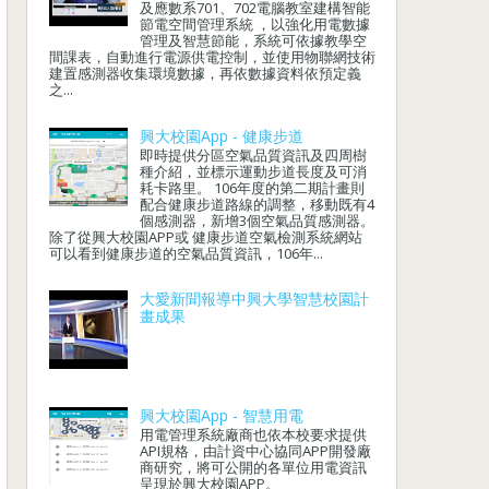
及應數系701、702電腦教室建構智能
節電空間管理系統 ，以強化用電數據
管理及智慧節能，系統可依據教學空
間課表，自動進行電源供電控制，並使用物聯網技術
建置感測器收集環境數據，再依數據資料依預定義
之...
興大校園App - 健康步道
即時提供分區空氣品質資訊及四周樹
種介紹，並標示運動步道長度及可消
耗卡路里。 106年度的第二期計畫則
配合健康步道路線的調整，移動既有4
個感測器，新增3個空氣品質感測器。
除了從興大校園APP或 健康步道空氣檢測系統網站
可以看到健康步道的空氣品質資訊，106年...
大愛新聞報導中興大學智慧校園計
畫成果
興大校園App - 智慧用電
用電管理系統廠商也依本校要求提供
API規格，由計資中心協同APP開發廠
商研究，將可公開的各單位用電資訊
呈現於興大校園APP。