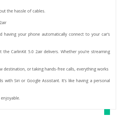
ut the hassle of cables.
2air
d having your phone automatically connect to your car’s
 the CarlinKit 5.0 2air delivers. Whether you’re streaming
new destination, or taking hands-free calls, everything works
ith Siri or Google Assistant. It’s like having a personal
 enjoyable.