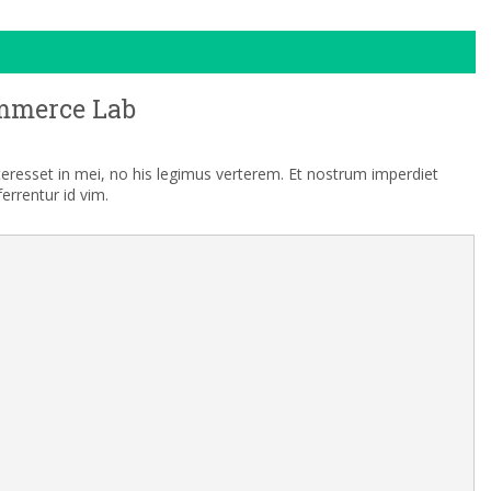
mmerce Lab
nteresset in mei, no his legimus verterem. Et nostrum imperdiet
rrentur id vim.