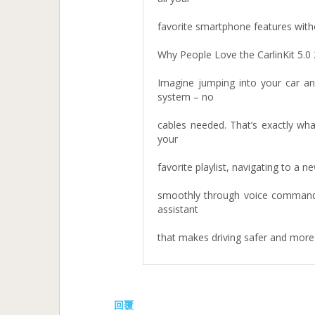
favorite smartphone features witho
Why People Love the CarlinKit 5.0 
Imagine jumping into your car an
system – no
cables needed. That’s exactly what
your
favorite playlist, navigating to a 
smoothly through voice commands w
assistant
that makes driving safer and more
回覆