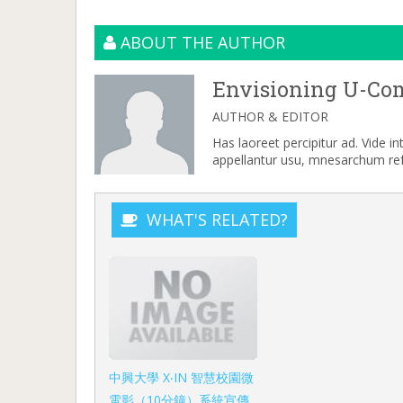
ABOUT THE AUTHOR
Envisioning U-Co
AUTHOR & EDITOR
Has laoreet percipitur ad. Vide i
appellantur usu, mnesarchum refe
WHAT'S RELATED?
中興大學 X‧IN 智慧校園微
電影（10分鐘）系統宣傳