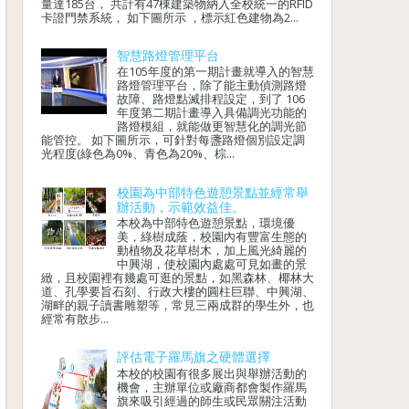
量達185台， 共計有47棟建築物納入全校統一的RFID
卡證門禁系統， 如下圖所示 ，標示紅色建物為2...
智慧路燈管理平台
在105年度的第一期計畫就導入的智慧
路燈管理平台，除了能主動偵測路燈
故障、路燈點滅排程設定，到了 106
年度第二期計畫導入具備調光功能的
路燈模組，就能做更智慧化的調光節
能管控。 如下圖所示，可針對每盞路燈個別設定調
光程度(綠色為0%、青色為20%、棕...
校園為中部特色遊憩景點並經常舉
辦活動，示範效益佳。
本校為中部特色遊憩景點，環境優
美，綠樹成蔭，校園內有豐富生態的
動植物及花草樹木，加上風光綺麗的
中興湖，使校園內處處可見如畫的景
緻，且校園裡有幾處可逛的景點，如黑森林、椰林大
道、孔學要旨石刻、行政大樓的圓柱巨聯、中興湖、
湖畔的親子讀書雕塑等，常見三兩成群的學生外，也
經常有散步...
評估電子羅馬旗之硬體選擇
本校的校園有很多展出與舉辦活動的
機會，主辦單位或廠商都會製作羅馬
旗來吸引經過的師生或民眾關注活動