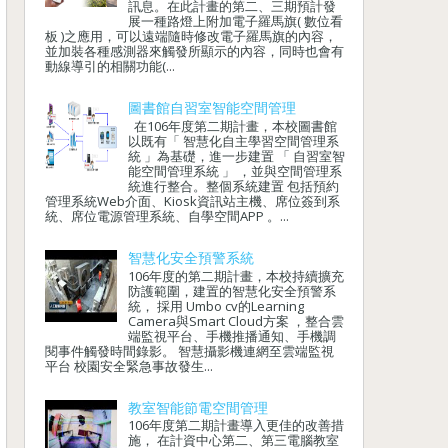
訊息。在此計畫的第二、三期預計發
展一種路燈上附加電子羅馬旗( 數位看
板 )之應用，可以遠端隨時修改電子羅馬旗的內容，
並加裝各種感測器來觸發所顯示的內容，同時也會有
動線導引的相關功能(...
圖書館自習室智能空間管理
在106年度第二期計畫，本校圖書館
以既有「 智慧化自主學習空間管理系
統 」為基礎，進一步建置 「 自習室智
能空間管理系統 」 ，並與空間管理系
統進行整合。整個系統建置 包括預約
管理系統Web介面、Kiosk資訊站主機、席位簽到系
統、席位電源管理系統、自學空間APP 。...
智慧化安全預警系統
106年度的第二期計畫，本校持續擴充
防護範圍，建置的智慧化安全預警系
統， 採用 Umbo cv的Learning
Camera與Smart Cloud方案 ，整合雲
端監視平台、手機推播通知、手機調
閱事件觸發時間錄影。 智慧攝影機連網至雲端監視
平台 校園安全緊急事故發生...
教室智能節電空間管理
106年度第二期計畫導入更佳的改善措
施， 在計資中心第二、第三電腦教室