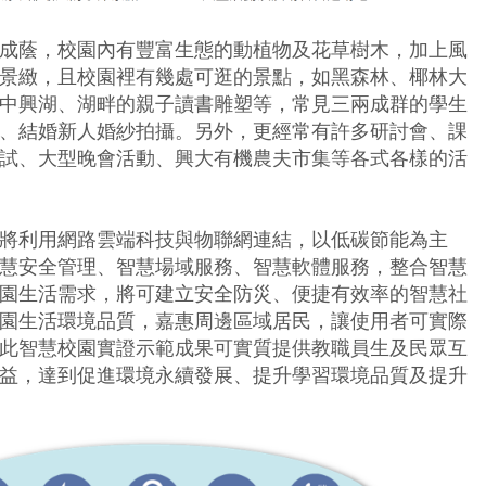
成蔭，校園內有豐富生態的動植物及花草樹木，加上風
景緻，且校園裡有幾處可逛的景點，如黑森林、椰林大
中興湖、湖畔的親子讀書雕塑等，常見三兩成群的學生
、結婚新人婚紗拍攝。另外，更經常有許多研討會、課
試、大型晚會活動、興大有機農夫市集等各式各樣的活
將利用網路雲端科技與物聯網連結，以低碳節能為主
慧安全管理、智慧場域服務、智慧軟體服務，整合智慧
園生活需求，將可建立安全防災、便捷有效率的智慧社
園生活環境品質，嘉惠周邊區域居民，讓使用者可實際
此智慧校園實證示範成果可實質提供教職員生及民眾互
益，達到促進環境永續發展、提升學習環境品質及提升