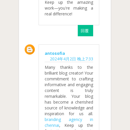
Keep up the amazing
work—you're making a
real difference!
回覆
antosofia
2024年4月2日 晚上7:33
Many thanks to the
brilliant blog creator! Your
commitment to crafting
informative and engaging
content is truly
remarkable. Your blog
has become a cherished
source of knowledge and
inspiration for us all.
branding agency in
chennai
, Keep up the