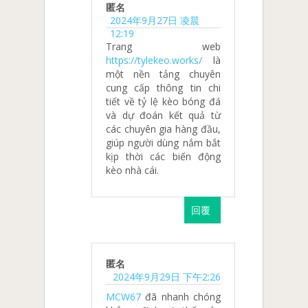
匿名
2024年9月27日 凌晨
12:19
Trang web
https://tylekeo.works/
là
một nền tảng chuyên
cung cấp thông tin chi
tiết về tỷ lệ kèo bóng đá
và dự đoán kết quả từ
các chuyên gia hàng đầu,
giúp người dùng nắm bắt
kịp thời các biến động
kèo nhà cái.
回覆
匿名
2024年9月29日 下午2:26
MCW67
đã nhanh chóng