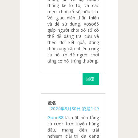
thống kê lô tô, và các
mẹo chơi xổ số hữu ích.
Với giao diện thân thiện
và dễ sử dụng, Xoso66
giúp người chơi xổ số có
thể dễ dàng tra cứu và
theo dõi kết quả, đồng
thời cung cấp nhiều công
cụ hỗ trợ để người chơi
tăng cơ hội trúng thưởng.
回覆
匿名
2024年8月30日 凌晨1:49
Good88
là một nền tảng
cá cược trực tuyến hàng
đầu, mang đến trải
nghiệm giải trí đa dạng