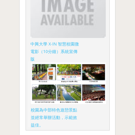
中興大學 X‧IN 智慧校園微
電影（10分鐘）系統宣傳
版
校園為中部特色遊憩景點
並經常舉辦活動，示範效
益佳。