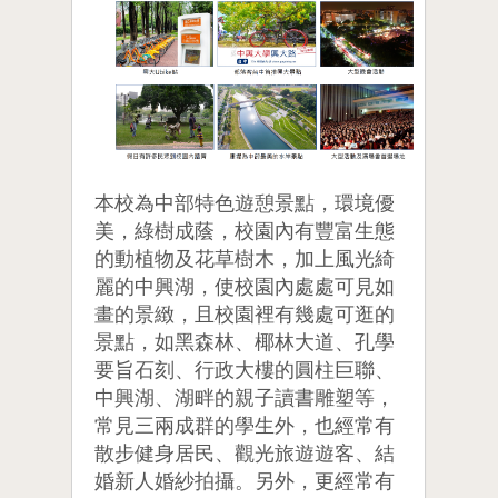
本校為中部特色遊憩景點，環境優
美，綠樹成蔭，校園內有豐富生態
的動植物及花草樹木，加上風光綺
麗的中興湖，使校園內處處可見如
畫的景緻，且校園裡有幾處可逛的
景點，如黑森林、椰林大道、孔學
要旨石刻、行政大樓的圓柱巨聯、
中興湖、湖畔的親子讀書雕塑等，
常見三兩成群的學生外，也經常有
散步健身居民、觀光旅遊遊客、結
婚新人婚紗拍攝。另外，更經常有