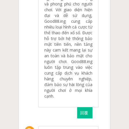
và phong phú cho người
chơi. Với giao diện hiện
đại và dễ sử dụng,
Good88.ing cung cấp
nhiều loại hình cá cược từ
thể thao đến xổ số. Được
hỗ trợ bởi hệ thống bảo
mật tiên tiến, nền tảng
này cam kết mang lại sự
an toàn và bảo mật cho
người chơi. Good88.ing
luôn tập trung vào việc
cung cấp dịch vụ khách
hàng chuyên nghiệp,
đảm bảo sự hài lòng của
người chơi ở mọi khía
cạnh.
回覆