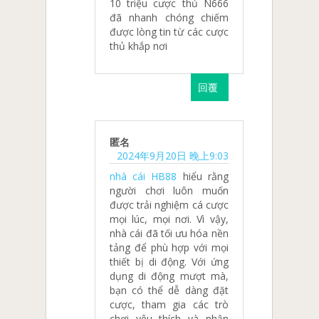
10 triệu cược thủ N666
đã nhanh chóng chiếm
được lòng tin từ các cược
thủ khắp nơi
回覆
匿名
2024年9月20日 晚上9:03
nhà cái HB88
hiểu rằng
người chơi luôn muốn
được trải nghiệm cá cược
mọi lúc, mọi nơi. Vì vậy,
nhà cái đã tối ưu hóa nền
tảng để phù hợp với mọi
thiết bị di động. Với ứng
dụng di động mượt mà,
bạn có thể dễ dàng đặt
cược, tham gia các trò
chơi yêu thích và nhận