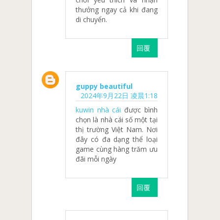
thưởng ngay cả khi đang
di chuyển.
回覆
guppy beautiful
2024年9月22日 凌晨1:18
kuwin nhà cái
được bình
chọn là nhà cái số một tại
thị trường Việt Nam. Nơi
đây có đa dạng thể loại
game cùng hàng trăm ưu
đãi mỗi ngày
回覆