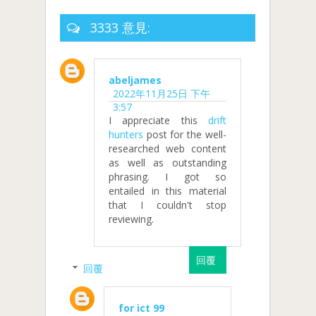
3333 意見:
abeljames
2022年11月25日 下午
3:57
I appreciate this
drift
hunters
post for the well-
researched web content
as well as outstanding
phrasing. I got so
entailed in this material
that I couldn't stop
reviewing.
回覆
回覆
for ict 99