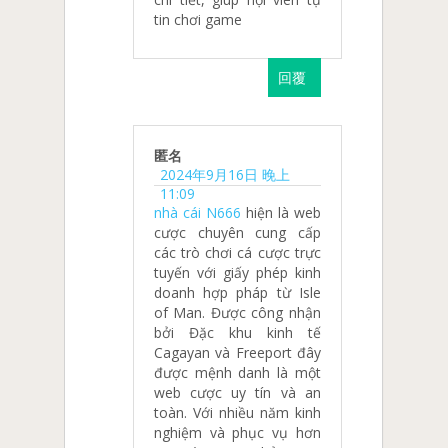
tin chơi game
回覆
匿名
2024年9月16日 晚上
11:09
nhà cái N666
hiện là web
cược chuyên cung cấp
các trò chơi cá cược trực
tuyến với giấy phép kinh
doanh hợp pháp từ Isle
of Man. Được công nhận
bởi Đặc khu kinh tế
Cagayan và Freeport đây
được mệnh danh là một
web cược uy tín và an
toàn. Với nhiều năm kinh
nghiệm và phục vụ hơn