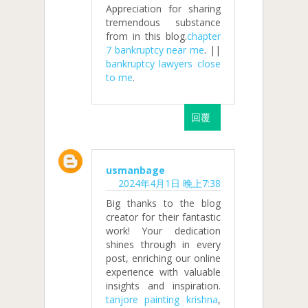
Appreciation for sharing
tremendous substance
from in this blog.
chapter
7 bankruptcy near me
. ||
bankruptcy lawyers close
to me
.
回覆
usmanbage
2024年4月1日 晚上7:38
Big thanks to the blog
creator for their fantastic
work! Your dedication
shines through in every
post, enriching our online
experience with valuable
insights and inspiration.
tanjore painting krishna
,