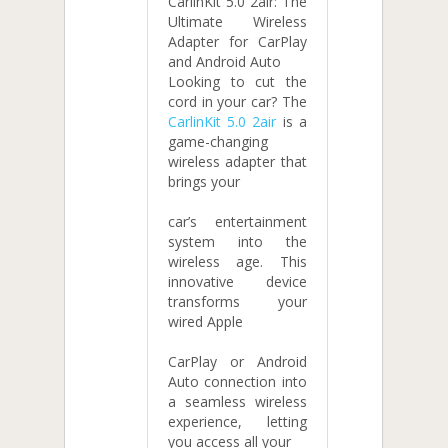
CarlinKit 5.0 2air: The
Ultimate Wireless
Adapter for CarPlay
and Android Auto
Looking to cut the
cord in your car? The
CarlinKit 5.0 2air
is a
game-changing
wireless adapter that
brings your
car’s entertainment
system into the
wireless age. This
innovative device
transforms your
wired Apple
CarPlay or Android
Auto connection into
a seamless wireless
experience, letting
you access all your