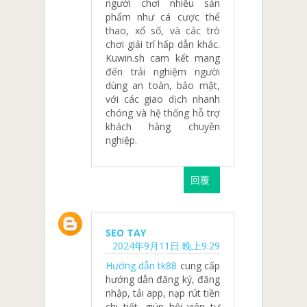
người chơi nhiều sản
phẩm như cá cược thể
thao, xổ số, và các trò
chơi giải trí hấp dẫn khác.
Kuwin.sh cam kết mang
đến trải nghiệm người
dùng an toàn, bảo mật,
với các giao dịch nhanh
chóng và hệ thống hỗ trợ
khách hàng chuyên
nghiệp.
回覆
SEO TAY
2024年9月11日 晚上9:29
Hướng dẫn tk88
cung cấp
hướng dẫn đăng ký, đăng
nhập, tải app, nạp rút tiền
chi tiết, giúp hội viên tự