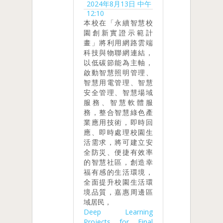
2024年8月13日 中午
12:10
本校在「永續智慧校
園創新實證示範計
畫」將利用網路雲端
科技與物聯網連結，
以低碳節能為主軸，
啟動智慧照明管理、
智慧用電管理、智慧
安全管理、智慧場域
服務、智慧軟體服
務，整合智慧綠色產
業應用技術，即時回
應、即時處理校園生
活需求，將可建立安
全防災、便捷有效率
的智慧社區，創造幸
福有感的生活環境，
全面提升校園生活環
境品質，嘉惠周邊區
域居民，
Deep Learning
Projects for Final