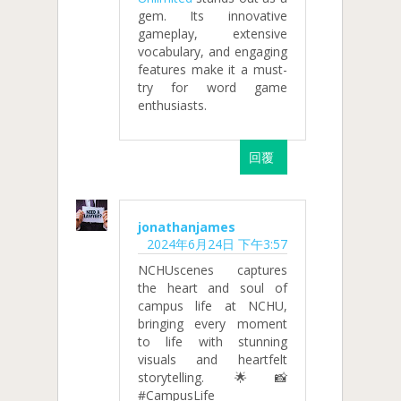
gem. Its innovative
gameplay, extensive
vocabulary, and engaging
features make it a must-
try for word game
enthusiasts.
回覆
jonathanjames
2024年6月24日 下午3:57
NCHUscenes captures
the heart and soul of
campus life at NCHU,
bringing every moment
to life with stunning
visuals and heartfelt
storytelling. 🌟📸
#CampusLife