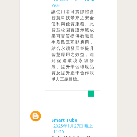
Year
讓使用者可實際體會
智慧科技帶來之安全
便利與優質服務。此
智慧校園實證示範成
果可實質提供教職員
生及民眾互動應用，
結合永續發展並提升
智慧應用之效益，達
到促進環境永續發
展、提升學習環境品
質及提升產學合作競
爭力三贏目標。
Smart Tube
2025年1月27日 晚上
11:20