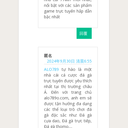
nổi bật với các sản phẩm
game trực tuyến hấp dẫn
bậc nhất
回覆
匿名
2024年9月30日 清晨6:55
ALO789
tự hào là một
nhà cái cá cược đá gà
trực tuyến được yêu thích
nhất tại thị trường châu
Á. Đến với trang chủ
alo789o.com, anh em sẽ
được tận hưởng đa dạng
các thể loại trò chơi đá
gà đặc sắc như: Đá gà
cựa dao, Đá gà trực tiếp,
Đá gà thomo,...