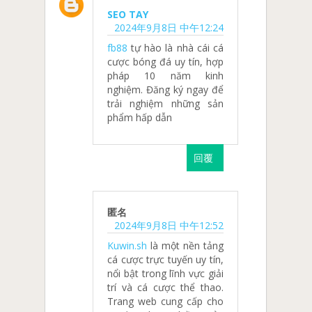
SEO TAY
2024年9月8日 中午12:24
fb88
tự hào là nhà cái cá
cược bóng đá uy tín, hợp
pháp 10 năm kinh
nghiệm. Đăng ký ngay để
trải nghiệm những sản
phẩm hấp dẫn
回覆
匿名
2024年9月8日 中午12:52
Kuwin.sh
là một nền tảng
cá cược trực tuyến uy tín,
nổi bật trong lĩnh vực giải
trí và cá cược thể thao.
Trang web cung cấp cho