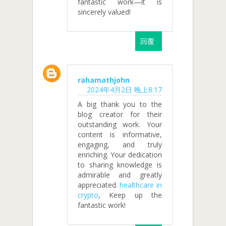
fantastic work—it is
sincerely valued!
回覆
rahamathjohn
2024年4月2日 晚上8:17
A big thank you to the
blog creator for their
outstanding work. Your
content is informative,
engaging, and truly
enriching. Your dedication
to sharing knowledge is
admirable and greatly
appreciated.
healthcare in
crypto
, Keep up the
fantastic work!