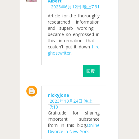
Albert
2023年6月12日 晚上7:31
Article for the thoroughly
researched information
and superb wording. I
became so engrossed in
this information that I
couldn't put it down
hire
ghostwriter
.
回覆
nickyjone
2023年10月24日 晚上
7:10
Gratitude for sharing
important substance
from in this blog.
Online
Divorce in New York
.