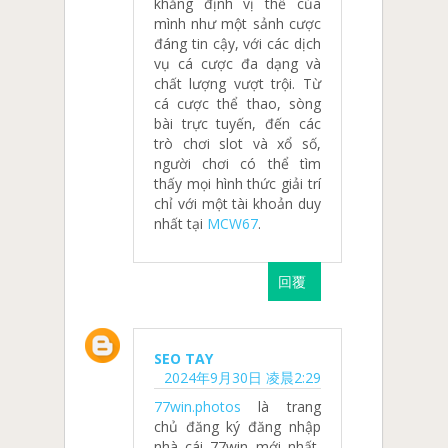
khẳng định vị thế của
mình như một sảnh cược
đáng tin cậy, với các dịch
vụ cá cược đa dạng và
chất lượng vượt trội. Từ
cá cược thể thao, sòng
bài trực tuyến, đến các
trò chơi slot và xổ số,
người chơi có thể tìm
thấy mọi hình thức giải trí
chỉ với một tài khoản duy
nhất tại
MCW67
.
回覆
SEO TAY
2024年9月30日 凌晨2:29
77win.photos
là trang
chủ đăng ký đăng nhập
nhà cái 77win mới nhất,