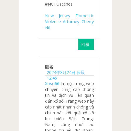
#NCHUscenes
New Jersey Domestic
Violence Attorney Cherry
Hill
回覆
匿名
2024年8月24日 凌晨
12:45
Xoso66
là một trang web
chuyên cung cấp thông
tin và dịch vụ liên quan
đến xổ số. Trang web này
cập nhật nhanh chóng và
chính xác kết quả xổ số
ba miền Bắc, Trung,
Nam, cũng như các
thông tin về dự đoán,