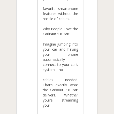
favorite smartphone
features without the
hassle of cables.
Why People Love the
CarlinKit 5.0 2air
Imagine jumping into
your car and having
your phone
automatically
connect to your car’s
system – no
cables needed.
That’s exactly what
the CarlinKit 5.0 2air
delivers. Whether
you’re streaming
your