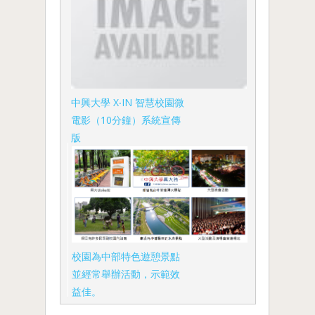
中興大學 X‧IN 智慧校園微
電影（10分鐘）系統宣傳
版
校園為中部特色遊憩景點
並經常舉辦活動，示範效
益佳。