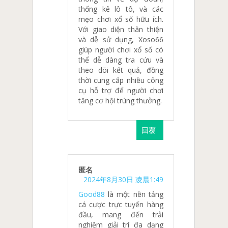
thống kê lô tô, và các
mẹo chơi xổ số hữu ích.
Với giao diện thân thiện
và dễ sử dụng, Xoso66
giúp người chơi xổ số có
thể dễ dàng tra cứu và
theo dõi kết quả, đồng
thời cung cấp nhiều công
cụ hỗ trợ để người chơi
tăng cơ hội trúng thưởng.
回覆
匿名
2024年8月30日 凌晨1:49
Good88
là một nền tảng
cá cược trực tuyến hàng
đầu, mang đến trải
nghiệm giải trí đa dạng