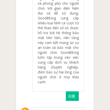
và phong phú cho người
chơi. Với giao diện hiện
đại và dễ sử dụng,
Good88.ing cung cấp
nhiều loại hình cá cược từ
thể thao đến xổ số. Được
hỗ trợ bởi hệ thống bảo
mật tiên tiến, nền tảng
này cam kết mang lại sự
an toàn và bảo mật cho
người chơi. Good88.ing
luôn tập trung vào việc
cung cấp dịch vụ khách
hàng chuyên nghiệp,
đảm bảo sự hài lòng của
người chơi ở mọi khía
cạnh.
回覆