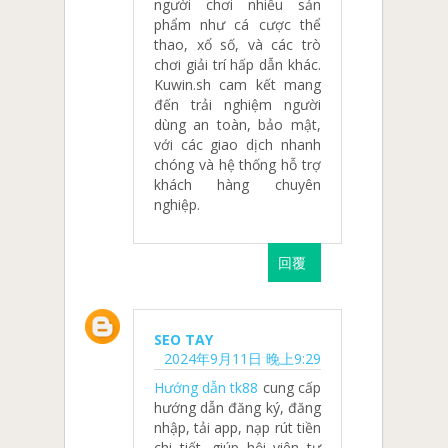
người chơi nhiều sản
phẩm như cá cược thể
thao, xổ số, và các trò
chơi giải trí hấp dẫn khác.
Kuwin.sh cam kết mang
đến trải nghiệm người
dùng an toàn, bảo mật,
với các giao dịch nhanh
chóng và hệ thống hỗ trợ
khách hàng chuyên
nghiệp.
回覆
SEO TAY
2024年9月11日 晚上9:29
Hướng dẫn tk88
cung cấp
hướng dẫn đăng ký, đăng
nhập, tải app, nạp rút tiền
chi tiết, giúp hội viên tự