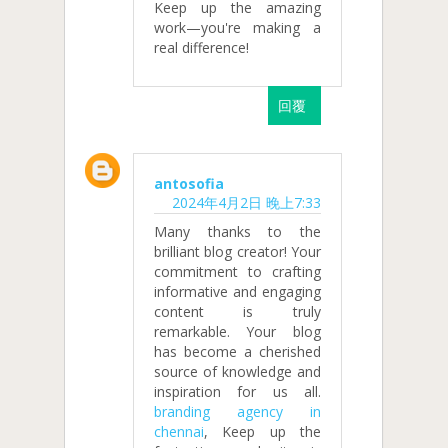
Keep up the amazing
work—you're making a
real difference!
回覆
antosofia
2024年4月2日 晚上7:33
Many thanks to the
brilliant blog creator! Your
commitment to crafting
informative and engaging
content is truly
remarkable. Your blog
has become a cherished
source of knowledge and
inspiration for us all.
branding agency in
chennai
, Keep up the