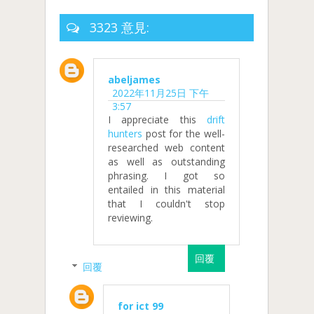
3323 意見:
abeljames
2022年11月25日 下午
3:57
I appreciate this
drift
hunters
post for the well-
researched web content
as well as outstanding
phrasing. I got so
entailed in this material
that I couldn't stop
reviewing.
回覆
回覆
for ict 99