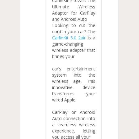
CarlinKit 5.0 2air: The
Ultimate Wireless
Adapter for CarPlay
and Android Auto
Looking to cut the
cord in your car? The
CarlinKit 5.0 2air
is a
game-changing
wireless adapter that
brings your
car’s entertainment
system into the
wireless age. This
innovative device
transforms your
wired Apple
CarPlay or Android
Auto connection into
a seamless wireless
experience, letting
you access all your