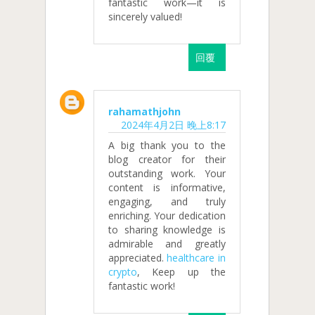
fantastic work—it is
sincerely valued!
回覆
rahamathjohn
2024年4月2日 晚上8:17
A big thank you to the
blog creator for their
outstanding work. Your
content is informative,
engaging, and truly
enriching. Your dedication
to sharing knowledge is
admirable and greatly
appreciated.
healthcare in
crypto
, Keep up the
fantastic work!