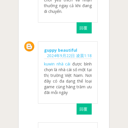
thưởng ngay cả khi đang
di chuyển.
回覆
guppy beautiful
2024年9月22日 凌晨1:18
kuwin nhà cái
được bình
chọn là nhà cái số một tại
thị trường Việt Nam. Nơi
đây có đa dạng thể loại
game cùng hàng trăm ưu
đãi mỗi ngày
回覆