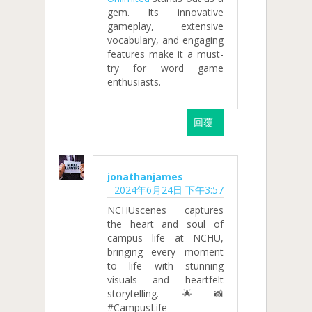
gem. Its innovative
gameplay, extensive
vocabulary, and engaging
features make it a must-
try for word game
enthusiasts.
回覆
jonathanjames
2024年6月24日 下午3:57
NCHUscenes captures
the heart and soul of
campus life at NCHU,
bringing every moment
to life with stunning
visuals and heartfelt
storytelling. 🌟📸
#CampusLife