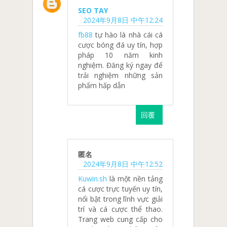
SEO TAY
2024年9月8日 中午12:24
fb88
tự hào là nhà cái cá
cược bóng đá uy tín, hợp
pháp 10 năm kinh
nghiệm. Đăng ký ngay để
trải nghiệm những sản
phẩm hấp dẫn
回覆
匿名
2024年9月8日 中午12:52
Kuwin.sh
là một nền tảng
cá cược trực tuyến uy tín,
nổi bật trong lĩnh vực giải
trí và cá cược thể thao.
Trang web cung cấp cho