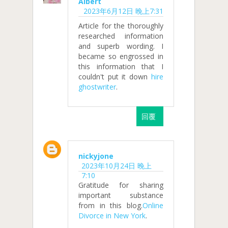
Albert
2023年6月12日 晚上7:31
Article for the thoroughly
researched information
and superb wording. I
became so engrossed in
this information that I
couldn't put it down
hire
ghostwriter
.
回覆
nickyjone
2023年10月24日 晚上
7:10
Gratitude for sharing
important substance
from in this blog.
Online
Divorce in New York
.