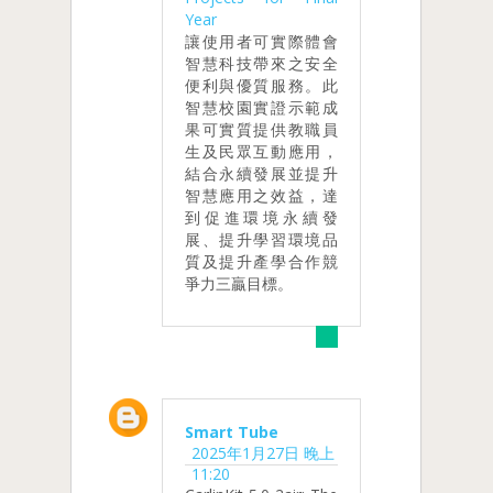
Year
讓使用者可實際體會
智慧科技帶來之安全
便利與優質服務。此
智慧校園實證示範成
果可實質提供教職員
生及民眾互動應用，
結合永續發展並提升
智慧應用之效益，達
到促進環境永續發
展、提升學習環境品
質及提升產學合作競
爭力三贏目標。
Smart Tube
2025年1月27日 晚上
11:20