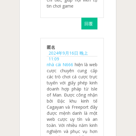
tin chơi game
回覆
匿名
2024年9月16日 晚上
11:09
nhà cái N666
hiện là web
cược chuyên cung cấp
các trò chơi cá cược trực
tuyến với giấy phép kinh
doanh hợp pháp từ Isle
of Man. Được công nhận
bởi Đặc khu kinh tế
Cagayan và Freeport đây
được mệnh danh là một
web cược uy tín và an
toàn. Với nhiều năm kinh
nghiệm và phục vụ hơn