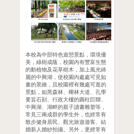
本校為中部特色遊憩景點，環境優
美，綠樹成蔭，校園內有豐富生態
的動植物及花草樹木，加上風光綺
麗的中興湖，使校園內處處可見如
畫的景緻，且校園裡有幾處可逛的
景點，如黑森林、椰林大道、孔學
要旨石刻、行政大樓的圓柱巨聯、
中興湖、湖畔的親子讀書雕塑等，
常見三兩成群的學生外，也經常有
散步健身居民、觀光旅遊遊客、結
婚新人婚紗拍攝。另外，更經常有