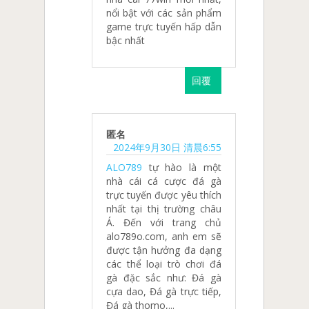
nổi bật với các sản phẩm
game trực tuyến hấp dẫn
bậc nhất
回覆
匿名
2024年9月30日 清晨6:55
ALO789
tự hào là một
nhà cái cá cược đá gà
trực tuyến được yêu thích
nhất tại thị trường châu
Á. Đến với trang chủ
alo789o.com, anh em sẽ
được tận hưởng đa dạng
các thể loại trò chơi đá
gà đặc sắc như: Đá gà
cựa dao, Đá gà trực tiếp,
Đá gà thomo,...