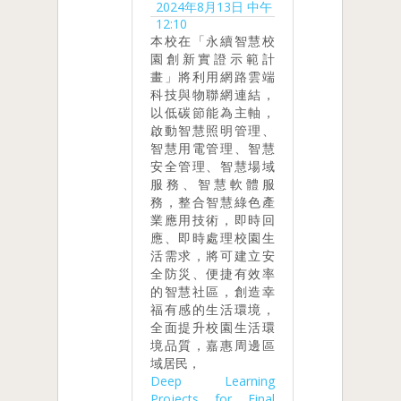
2024年8月13日 中午
12:10
本校在「永續智慧校
園創新實證示範計
畫」將利用網路雲端
科技與物聯網連結，
以低碳節能為主軸，
啟動智慧照明管理、
智慧用電管理、智慧
安全管理、智慧場域
服務、智慧軟體服
務，整合智慧綠色產
業應用技術，即時回
應、即時處理校園生
活需求，將可建立安
全防災、便捷有效率
的智慧社區，創造幸
福有感的生活環境，
全面提升校園生活環
境品質，嘉惠周邊區
域居民，
Deep Learning
Projects for Final