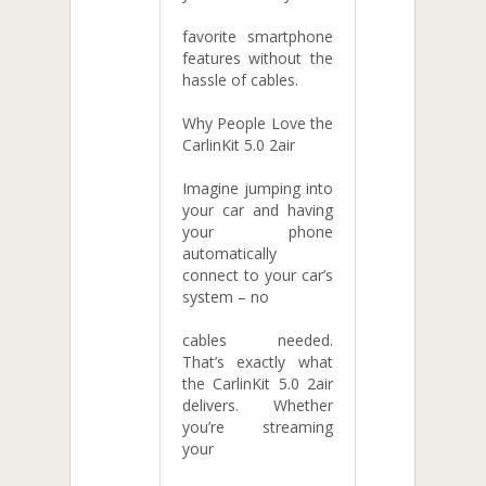
favorite smartphone
features without the
hassle of cables.
Why People Love the
CarlinKit 5.0 2air
Imagine jumping into
your car and having
your phone
automatically
connect to your car’s
system – no
cables needed.
That’s exactly what
the CarlinKit 5.0 2air
delivers. Whether
you’re streaming
your