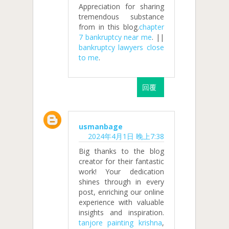
Appreciation for sharing
tremendous substance
from in this blog.
chapter
7 bankruptcy near me
. ||
bankruptcy lawyers close
to me
.
回覆
usmanbage
2024年4月1日 晚上7:38
Big thanks to the blog
creator for their fantastic
work! Your dedication
shines through in every
post, enriching our online
experience with valuable
insights and inspiration.
tanjore painting krishna
,