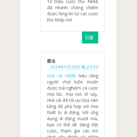
10 triệu cược thủ N666
đã nhanh chóng chiếm
được lòng tin từ các cược
thủ khắp nơi
回覆
匿名
2024年9月20日 晚上9:03
nhà cái HB88
hiểu rằng
người chơi luôn muốn
được trải nghiệm cá cược
mọi lúc, mọi nơi. Vì vậy,
nhà cái đã tối ưu hóa nền
tảng để phù hợp với mọi
thiết bị di động. Với ứng
dụng di động mượt mà,
bạn có thể dễ dàng đặt
cược, tham gia các trò
chơi yêu thích và nhận