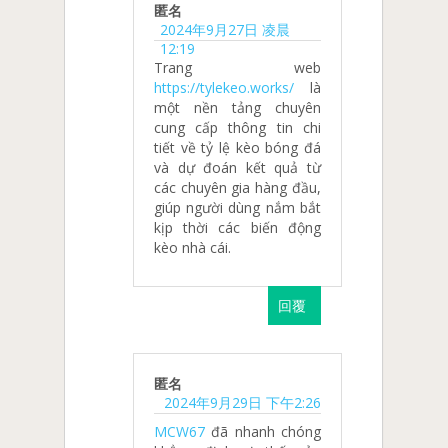
匿名
2024年9月27日 凌晨
12:19
Trang web
https://tylekeo.works/
là
một nền tảng chuyên
cung cấp thông tin chi
tiết về tỷ lệ kèo bóng đá
và dự đoán kết quả từ
các chuyên gia hàng đầu,
giúp người dùng nắm bắt
kịp thời các biến động
kèo nhà cái.
回覆
匿名
2024年9月29日 下午2:26
MCW67
đã nhanh chóng