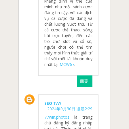
khẳng định vị thế của
mình như một sảnh cược
đáng tin cậy, với các dịch
vụ cá cược đa dạng và
chất lượng vượt trội. Từ
cá cược thể thao, sòng
bài trực tuyến, đến các
trò chơi slot và xổ số,
người chơi có thể tìm
thấy mọi hình thức giải trí
chỉ với một tài khoản duy
nhất tại
MCW67
.
回覆
SEO TAY
2024年9月30日 凌晨2:29
77win.photos
là trang
chủ đăng ký đăng nhập
nhà cái 77win mới nhất,