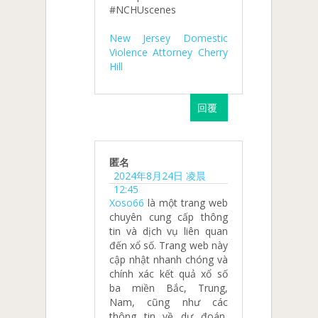
#NCHUscenes
New Jersey Domestic
Violence Attorney Cherry
Hill
回覆
匿名
2024年8月24日 凌晨
12:45
Xoso66
là một trang web
chuyên cung cấp thông
tin và dịch vụ liên quan
đến xổ số. Trang web này
cập nhật nhanh chóng và
chính xác kết quả xổ số
ba miền Bắc, Trung,
Nam, cũng như các
thông tin về dự đoán,