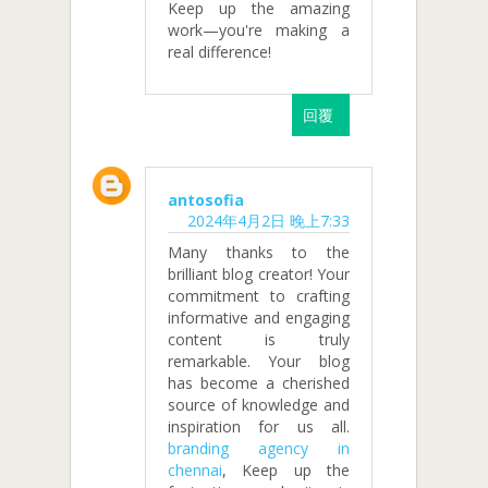
Keep up the amazing
work—you're making a
real difference!
回覆
antosofia
2024年4月2日 晚上7:33
Many thanks to the
brilliant blog creator! Your
commitment to crafting
informative and engaging
content is truly
remarkable. Your blog
has become a cherished
source of knowledge and
inspiration for us all.
branding agency in
chennai
, Keep up the