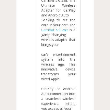
CarlinKit 5.0 2air: The
Ultimate Wireless
Adapter for CarPlay
and Android Auto
Looking to cut the
cord in your car? The
CarlinKit 5.0 2air
is a
game-changing
wireless adapter that
brings your
car’s entertainment
system into the
wireless age. This
innovative device
transforms your
wired Apple
CarPlay or Android
Auto connection into
a seamless wireless
experience, letting
you access all your