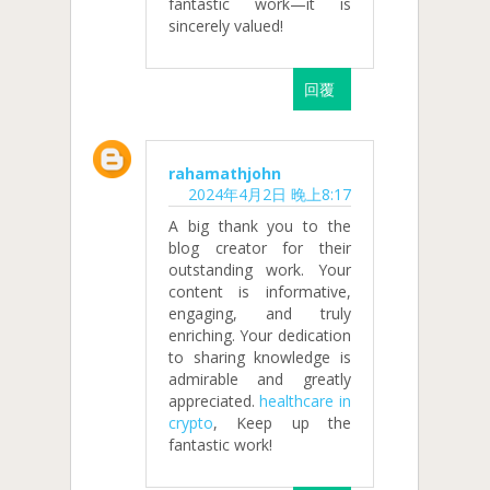
fantastic work—it is
sincerely valued!
回覆
rahamathjohn
2024年4月2日 晚上8:17
A big thank you to the
blog creator for their
outstanding work. Your
content is informative,
engaging, and truly
enriching. Your dedication
to sharing knowledge is
admirable and greatly
appreciated.
healthcare in
crypto
, Keep up the
fantastic work!