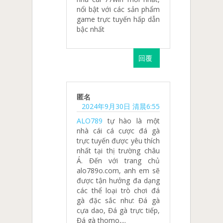
nổi bật với các sản phẩm
game trực tuyến hấp dẫn
bậc nhất
回覆
匿名
2024年9月30日 清晨6:55
ALO789
tự hào là một
nhà cái cá cược đá gà
trực tuyến được yêu thích
nhất tại thị trường châu
Á. Đến với trang chủ
alo789o.com, anh em sẽ
được tận hưởng đa dạng
các thể loại trò chơi đá
gà đặc sắc như: Đá gà
cựa dao, Đá gà trực tiếp,
Đá gà thomo,...