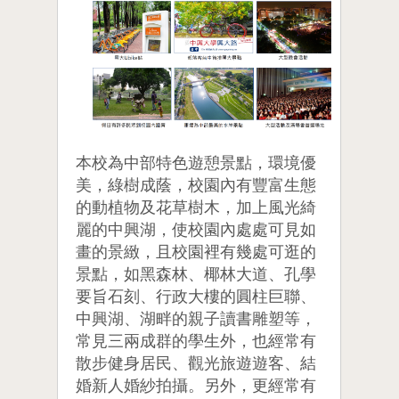
本校為中部特色遊憩景點，環境優
美，綠樹成蔭，校園內有豐富生態
的動植物及花草樹木，加上風光綺
麗的中興湖，使校園內處處可見如
畫的景緻，且校園裡有幾處可逛的
景點，如黑森林、椰林大道、孔學
要旨石刻、行政大樓的圓柱巨聯、
中興湖、湖畔的親子讀書雕塑等，
常見三兩成群的學生外，也經常有
散步健身居民、觀光旅遊遊客、結
婚新人婚紗拍攝。另外，更經常有