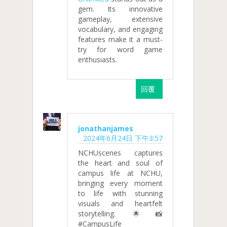
gem. Its innovative
gameplay, extensive
vocabulary, and engaging
features make it a must-
try for word game
enthusiasts.
回覆
jonathanjames
2024年6月24日 下午3:57
NCHUscenes captures
the heart and soul of
campus life at NCHU,
bringing every moment
to life with stunning
visuals and heartfelt
storytelling. 🌟📸
#CampusLife