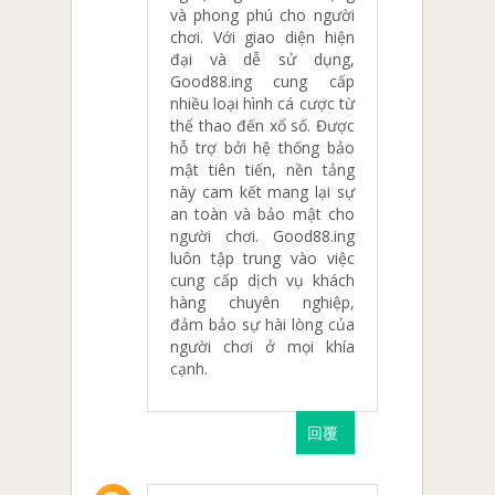
và phong phú cho người
chơi. Với giao diện hiện
đại và dễ sử dụng,
Good88.ing cung cấp
nhiều loại hình cá cược từ
thể thao đến xổ số. Được
hỗ trợ bởi hệ thống bảo
mật tiên tiến, nền tảng
này cam kết mang lại sự
an toàn và bảo mật cho
người chơi. Good88.ing
luôn tập trung vào việc
cung cấp dịch vụ khách
hàng chuyên nghiệp,
đảm bảo sự hài lòng của
người chơi ở mọi khía
cạnh.
回覆