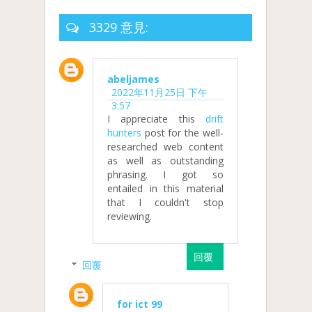
3329 意見:
abeljames
2022年11月25日 下午
3:57
I appreciate this
drift
hunters
post for the well-
researched web content
as well as outstanding
phrasing. I got so
entailed in this material
that I couldn't stop
reviewing.
回覆
回覆
for ict 99