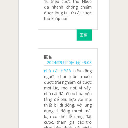
10 triệu cược thủ N666
đã nhanh chóng chiếm
được lòng tin từ các cược
thủ khắp nơi
回覆
匿名
2024年9月20日 晚上9:03
nhà cái HB88
hiểu rằng
người chơi luôn muốn
được trải nghiệm cá cược
mọi lúc, mọi nơi. Vì vậy,
nhà cái đã tối ưu hóa nền
tảng để phù hợp với mọi
thiết bị di động. Với ứng
dụng di động mượt mà,
bạn có thể dễ dàng đặt
cược, tham gia các trò
chơi yêu thích và nhận