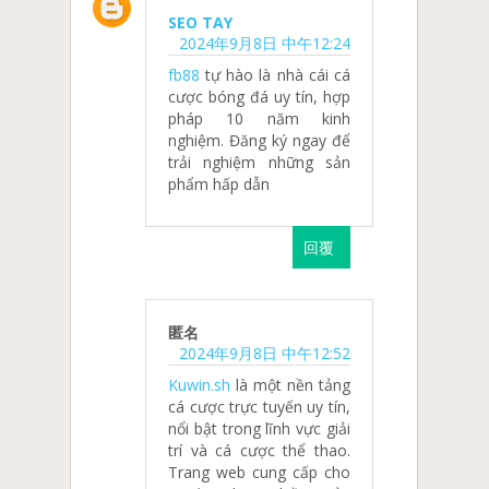
SEO TAY
2024年9月8日 中午12:24
fb88
tự hào là nhà cái cá
cược bóng đá uy tín, hợp
pháp 10 năm kinh
nghiệm. Đăng ký ngay để
trải nghiệm những sản
phẩm hấp dẫn
回覆
匿名
2024年9月8日 中午12:52
Kuwin.sh
là một nền tảng
cá cược trực tuyến uy tín,
nổi bật trong lĩnh vực giải
trí và cá cược thể thao.
Trang web cung cấp cho