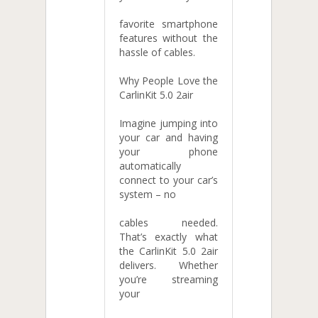
favorite smartphone
features without the
hassle of cables.
Why People Love the
CarlinKit 5.0 2air
Imagine jumping into
your car and having
your phone
automatically
connect to your car’s
system – no
cables needed.
That’s exactly what
the CarlinKit 5.0 2air
delivers. Whether
you’re streaming
your