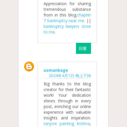
Appreciation for sharing
tremendous substance
from in this blog.
chapter
7 bankruptcy near me
. ||
bankruptcy lawyers close
to me
.
回覆
usmanbage
2024年4月1日 晚上7:38
Big thanks to the blog
creator for their fantastic
work! Your dedication
shines through in every
post, enriching our online
experience with valuable
insights and inspiration.
tanjore painting krishna
,