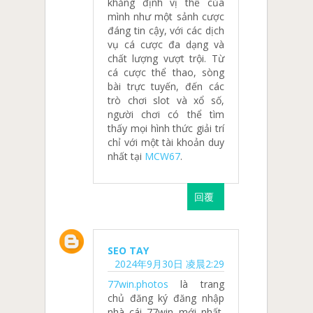
khẳng định vị thế của
mình như một sảnh cược
đáng tin cậy, với các dịch
vụ cá cược đa dạng và
chất lượng vượt trội. Từ
cá cược thể thao, sòng
bài trực tuyến, đến các
trò chơi slot và xổ số,
người chơi có thể tìm
thấy mọi hình thức giải trí
chỉ với một tài khoản duy
nhất tại
MCW67
.
回覆
SEO TAY
2024年9月30日 凌晨2:29
77win.photos
là trang
chủ đăng ký đăng nhập
nhà cái 77win mới nhất,