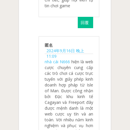
tin chơi game
回覆
匿名
2024年9月16日 晚上
11:09
nhà cái N666
hiện là web
cược chuyên cung cấp
các trò chơi cá cược trực
tuyến với giấy phép kinh
doanh hợp pháp từ Isle
of Man. Được công nhận
bởi Đặc khu kinh tế
Cagayan và Freeport đây
được mệnh danh là một
web cược uy tín và an
toàn. Với nhiều năm kinh
nghiệm và phục vụ hơn