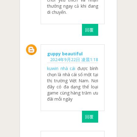
thưởng ngay cả khi đang
di chuyển.
回覆
guppy beautiful
2024年9月22日 凌晨1:18
kuwin nhà cái
được bình
chọn là nhà cái số một tại
thị trường Việt Nam. Nơi
đây có đa dạng thể loại
game cùng hàng trăm ưu
đãi mỗi ngày
回覆