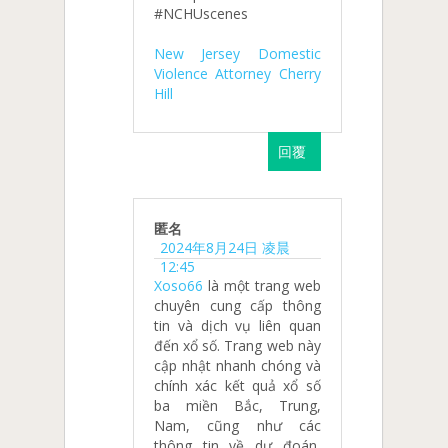
#NCHUscenes
New Jersey Domestic
Violence Attorney Cherry
Hill
回覆
匿名
2024年8月24日 凌晨
12:45
Xoso66
là một trang web
chuyên cung cấp thông
tin và dịch vụ liên quan
đến xổ số. Trang web này
cập nhật nhanh chóng và
chính xác kết quả xổ số
ba miền Bắc, Trung,
Nam, cũng như các
thông tin về dự đoán,