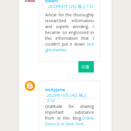
Albert
2023年6月12日 晚上7:31
Article for the thoroughly
researched information
and superb wording. I
became so engrossed in
this information that I
couldn't put it down
hire
ghostwriter
.
回覆
nickyjone
2023年10月24日 晚上
7:10
Gratitude for sharing
important substance
from in this blog.
Online
Divorce in New York
.