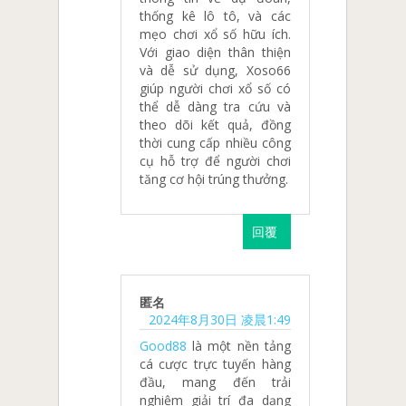
thống kê lô tô, và các
mẹo chơi xổ số hữu ích.
Với giao diện thân thiện
và dễ sử dụng, Xoso66
giúp người chơi xổ số có
thể dễ dàng tra cứu và
theo dõi kết quả, đồng
thời cung cấp nhiều công
cụ hỗ trợ để người chơi
tăng cơ hội trúng thưởng.
回覆
匿名
2024年8月30日 凌晨1:49
Good88
là một nền tảng
cá cược trực tuyến hàng
đầu, mang đến trải
nghiệm giải trí đa dạng