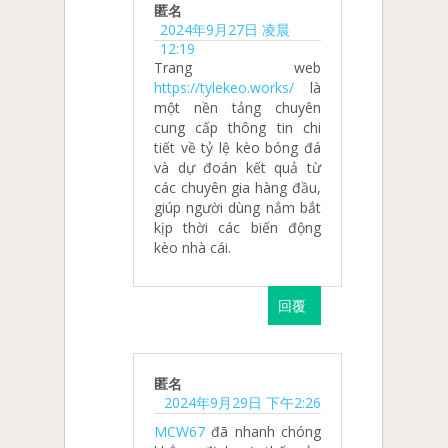
匿名
2024年9月27日 凌晨
12:19
Trang web
https://tylekeo.works/
là
một nền tảng chuyên
cung cấp thông tin chi
tiết về tỷ lệ kèo bóng đá
và dự đoán kết quả từ
các chuyên gia hàng đầu,
giúp người dùng nắm bắt
kịp thời các biến động
kèo nhà cái.
回覆
匿名
2024年9月29日 下午2:26
MCW67
đã nhanh chóng