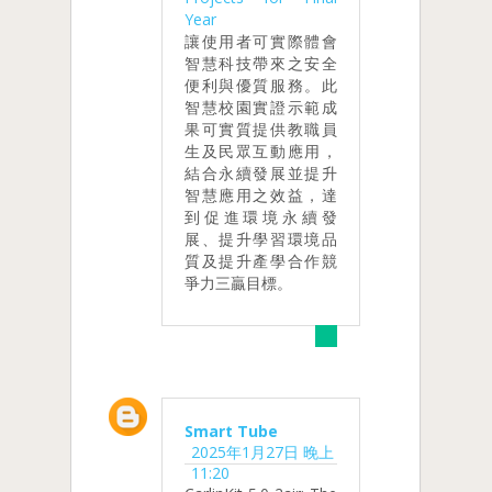
Year
讓使用者可實際體會
智慧科技帶來之安全
便利與優質服務。此
智慧校園實證示範成
果可實質提供教職員
生及民眾互動應用，
結合永續發展並提升
智慧應用之效益，達
到促進環境永續發
展、提升學習環境品
質及提升產學合作競
爭力三贏目標。
Smart Tube
2025年1月27日 晚上
11:20