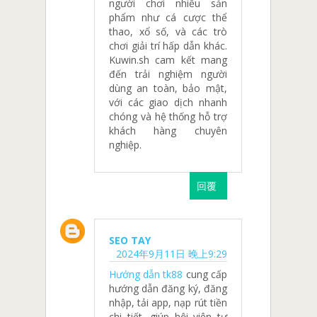
người chơi nhiều sản
phẩm như cá cược thể
thao, xổ số, và các trò
chơi giải trí hấp dẫn khác.
Kuwin.sh cam kết mang
đến trải nghiệm người
dùng an toàn, bảo mật,
với các giao dịch nhanh
chóng và hệ thống hỗ trợ
khách hàng chuyên
nghiệp.
回覆
SEO TAY
2024年9月11日 晚上9:29
Hướng dẫn tk88
cung cấp
hướng dẫn đăng ký, đăng
nhập, tải app, nạp rút tiền
chi tiết, giúp hội viên tự