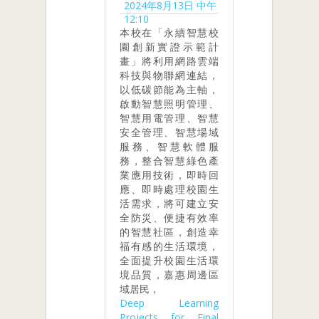
2024年8月13日 中午
12:10
本校在「永續智慧校
園創新實證示範計
畫」將利用網路雲端
科技與物聯網連結，
以低碳節能為主軸，
啟動智慧照明管理、
智慧用電管理、智慧
安全管理、智慧場域
服務、智慧軟體服
務，整合智慧綠色產
業應用技術，即時回
應、即時處理校園生
活需求，將可建立安
全防災、便捷有效率
的智慧社區，創造幸
福有感的生活環境，
全面提升校園生活環
境品質，嘉惠周邊區
域居民，
Deep Learning
Projects for Final