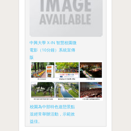
中興大學 X‧IN 智慧校園微
電影（10分鐘）系統宣傳
版
校園為中部特色遊憩景點
並經常舉辦活動，示範效
益佳。