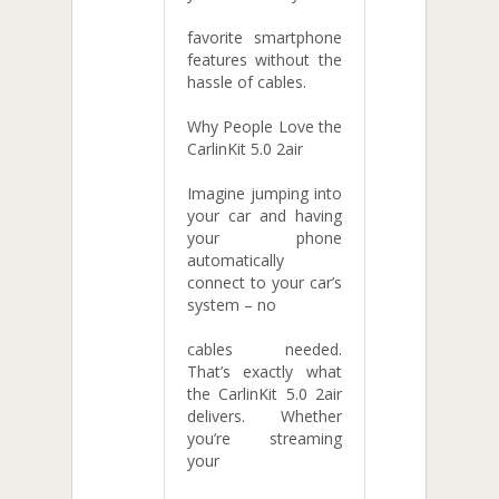
favorite smartphone
features without the
hassle of cables.
Why People Love the
CarlinKit 5.0 2air
Imagine jumping into
your car and having
your phone
automatically
connect to your car’s
system – no
cables needed.
That’s exactly what
the CarlinKit 5.0 2air
delivers. Whether
you’re streaming
your