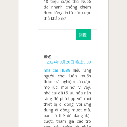
10 triệu cược thủ N666
đã nhanh chóng chiếm
được lòng tin từ các cược
thủ khắp nơi
回覆
匿名
2024年9月20日 晚上9:03
nhà cái HB88
hiểu rằng
người chơi luôn muốn
được trải nghiệm cá cược
mọi lúc, mọi nơi. Vì vậy,
nhà cái đã tối ưu hóa nền
tảng để phù hợp với mọi
thiết bị di động. Với ứng
dụng di động mượt mà,
bạn có thể dễ dàng đặt
cược, tham gia các trò
chơi yêu thích và nhận