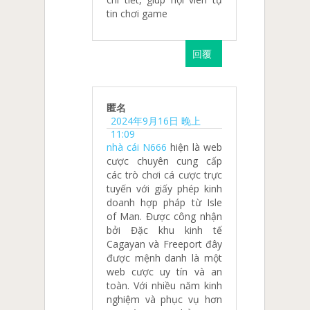
tin chơi game
回覆
匿名
2024年9月16日 晚上
11:09
nhà cái N666
hiện là web
cược chuyên cung cấp
các trò chơi cá cược trực
tuyến với giấy phép kinh
doanh hợp pháp từ Isle
of Man. Được công nhận
bởi Đặc khu kinh tế
Cagayan và Freeport đây
được mệnh danh là một
web cược uy tín và an
toàn. Với nhiều năm kinh
nghiệm và phục vụ hơn