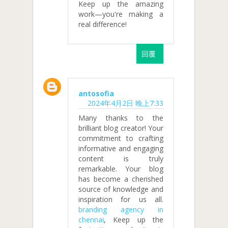
Keep up the amazing
work—you're making a
real difference!
回覆
antosofia
2024年4月2日 晚上7:33
Many thanks to the
brilliant blog creator! Your
commitment to crafting
informative and engaging
content is truly
remarkable. Your blog
has become a cherished
source of knowledge and
inspiration for us all.
branding agency in
chennai
, Keep up the