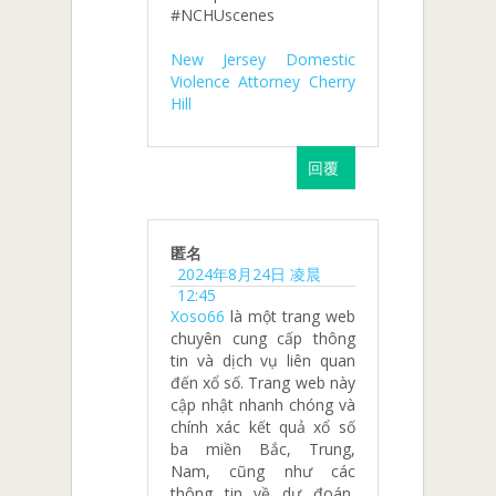
#NCHUscenes
New Jersey Domestic
Violence Attorney Cherry
Hill
回覆
匿名
2024年8月24日 凌晨
12:45
Xoso66
là một trang web
chuyên cung cấp thông
tin và dịch vụ liên quan
đến xổ số. Trang web này
cập nhật nhanh chóng và
chính xác kết quả xổ số
ba miền Bắc, Trung,
Nam, cũng như các
thông tin về dự đoán,