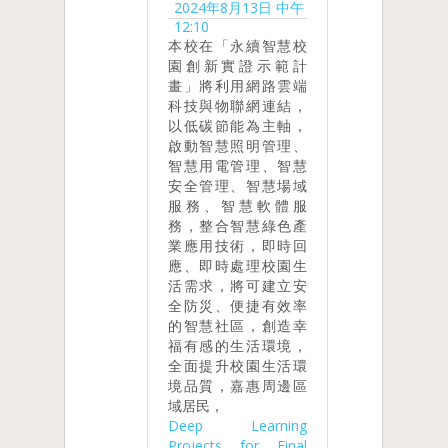
2024年8月13日 中午
12:10
本校在「永續智慧校
園創新實證示範計
畫」將利用網路雲端
科技與物聯網連結，
以低碳節能為主軸，
啟動智慧照明管理、
智慧用電管理、智慧
安全管理、智慧場域
服務、智慧軟體服
務，整合智慧綠色產
業應用技術，即時回
應、即時處理校園生
活需求，將可建立安
全防災、便捷有效率
的智慧社區，創造幸
福有感的生活環境，
全面提升校園生活環
境品質，嘉惠周邊區
域居民，
Deep Learning
Projects for Final