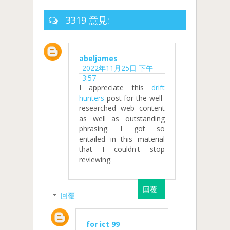
3319 意見:
abeljames
2022年11月25日 下午
3:57
I appreciate this
drift
hunters
post for the well-
researched web content
as well as outstanding
phrasing. I got so
entailed in this material
that I couldn't stop
reviewing.
回覆
回覆
for ict 99