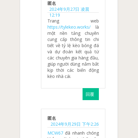
匿名
2024年9月27日 凌晨
12:19
Trang web
https://tylekeo.works/
là
một nền tảng chuyên
cung cấp thông tin chi
tiết về tỷ lệ kèo bóng đá
và dự đoán kết quả từ
các chuyên gia hàng đầu,
giúp người dùng nắm bắt
kịp thời các biến động
kèo nhà cái.
回覆
匿名
2024年9月29日 下午2:26
MCW67
đã nhanh chóng