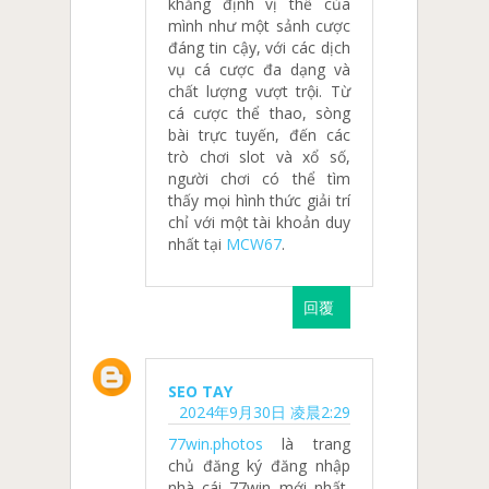
khẳng định vị thế của
mình như một sảnh cược
đáng tin cậy, với các dịch
vụ cá cược đa dạng và
chất lượng vượt trội. Từ
cá cược thể thao, sòng
bài trực tuyến, đến các
trò chơi slot và xổ số,
người chơi có thể tìm
thấy mọi hình thức giải trí
chỉ với một tài khoản duy
nhất tại
MCW67
.
回覆
SEO TAY
2024年9月30日 凌晨2:29
77win.photos
là trang
chủ đăng ký đăng nhập
nhà cái 77win mới nhất,