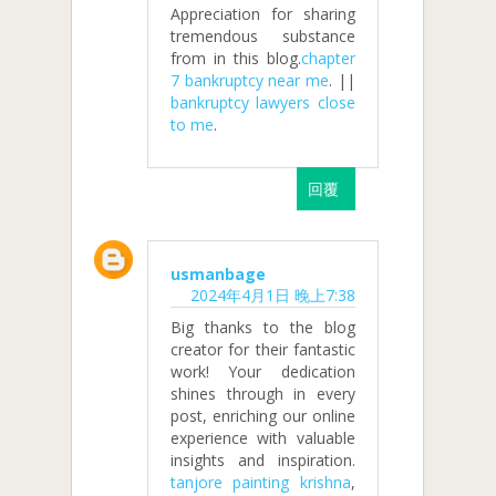
Appreciation for sharing
tremendous substance
from in this blog.
chapter
7 bankruptcy near me
. ||
bankruptcy lawyers close
to me
.
回覆
usmanbage
2024年4月1日 晚上7:38
Big thanks to the blog
creator for their fantastic
work! Your dedication
shines through in every
post, enriching our online
experience with valuable
insights and inspiration.
tanjore painting krishna
,