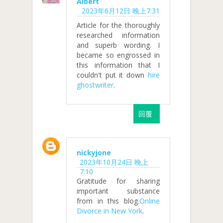
Albert
2023年6月12日 晚上7:31
Article for the thoroughly
researched information
and superb wording. I
became so engrossed in
this information that I
couldn't put it down
hire
ghostwriter
.
回覆
nickyjone
2023年10月24日 晚上
7:10
Gratitude for sharing
important substance
from in this blog.
Online
Divorce in New York
.