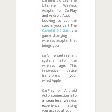
CarlinKit 5.0 2air: The
Ultimate Wireless
Adapter for CarPlay
and Android Auto
Looking to cut the
cord in your car? The
CarlinKit 5.0 2air
is a
game-changing
wireless adapter that
brings your
car’s entertainment
system into the
wireless age. This
innovative device
transforms your
wired Apple
CarPlay or Android
Auto connection into
a seamless wireless
experience, letting
you access all your