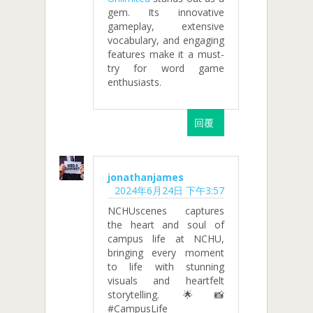
gem. Its innovative
gameplay, extensive
vocabulary, and engaging
features make it a must-
try for word game
enthusiasts.
回覆
jonathanjames
2024年6月24日 下午3:57
NCHUscenes captures
the heart and soul of
campus life at NCHU,
bringing every moment
to life with stunning
visuals and heartfelt
storytelling. 🌟📸
#CampusLife