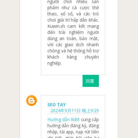
người chơi nhiều sản
phẩm như cá cược thể
thao, xổ số, và các trò
chơi giải trí hấp dẫn khác.
Kuwin.sh cam kết mang
đến trải nghiệm người
dùng an toàn, bảo mật,
với các giao dịch nhanh
chóng và hệ thống hỗ trợ
khách hàng chuyên
nghiệp.
回覆
SEO TAY
2024年9月11日 晚上9:29
Hướng dẫn tk88
cung cấp
hướng dẫn đăng ký, đăng
nhập, tải app, nạp rút tiền
chi tiết, giúp hội viên tự