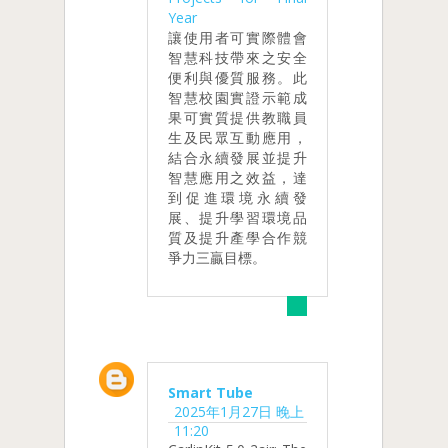
Year
讓使用者可實際體會
智慧科技帶來之安全
便利與優質服務。此
智慧校園實證示範成
果可實質提供教職員
生及民眾互動應用，
結合永續發展並提升
智慧應用之效益，達
到促進環境永續發
展、提升學習環境品
質及提升產學合作競
爭力三贏目標。
Smart Tube
2025年1月27日 晚上
11:20