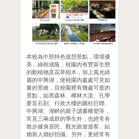
本校為中部特色遊憩景點，環境優
美，綠樹成蔭，校園內有豐富生態
的動植物及花草樹木，加上風光綺
麗的中興湖，使校園內處處可見如
畫的景緻，且校園裡有幾處可逛的
景點，如黑森林、椰林大道、孔學
要旨石刻、行政大樓的圓柱巨聯、
中興湖、湖畔的親子讀書雕塑等，
常見三兩成群的學生外，也經常有
散步健身居民、觀光旅遊遊客、結
婚新人婚紗拍攝。另外，更經常有