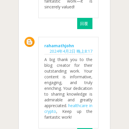
fantastic work—it is
sincerely valued!
回覆
rahamathjohn
2024年4月2日 晚上8:17
A big thank you to the
blog creator for their
outstanding work. Your
content is informative,
engaging, and truly
enriching. Your dedication
to sharing knowledge is
admirable and greatly
appreciated.
healthcare in
crypto
, Keep up the
fantastic work!