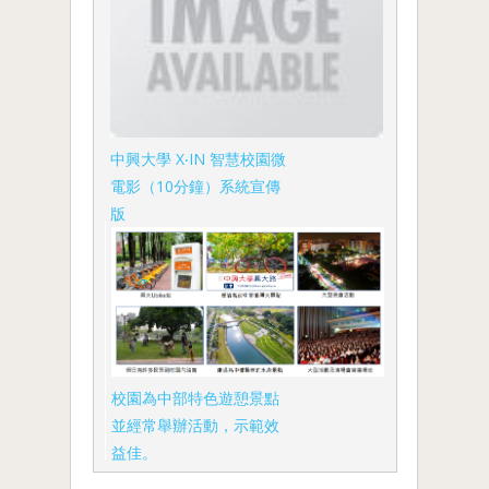
中興大學 X‧IN 智慧校園微
電影（10分鐘）系統宣傳
版
校園為中部特色遊憩景點
並經常舉辦活動，示範效
益佳。