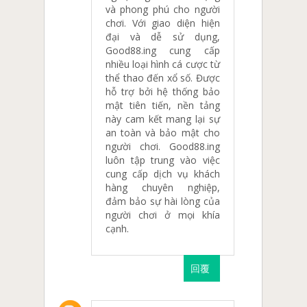
và phong phú cho người
chơi. Với giao diện hiện
đại và dễ sử dụng,
Good88.ing cung cấp
nhiều loại hình cá cược từ
thể thao đến xổ số. Được
hỗ trợ bởi hệ thống bảo
mật tiên tiến, nền tảng
này cam kết mang lại sự
an toàn và bảo mật cho
người chơi. Good88.ing
luôn tập trung vào việc
cung cấp dịch vụ khách
hàng chuyên nghiệp,
đảm bảo sự hài lòng của
người chơi ở mọi khía
cạnh.
回覆