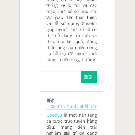
thống kê lô tô, và các
mẹo chơi xổ số hữu ích.
Với giao diện thân thiện
và dễ sử dụng, Xoso66
giúp người chơi xổ số có
thể dễ dàng tra cứu và
theo dõi kết quả, đồng
thời cung cấp nhiều công
cụ hỗ trợ để người chơi
tăng cơ hội trúng thưởng.
回覆
匿名
2024年8月30日 凌晨1:49
Good88
là một nền tảng
cá cược trực tuyến hàng
đầu, mang đến trải
nghiệm giải trí đa dạng