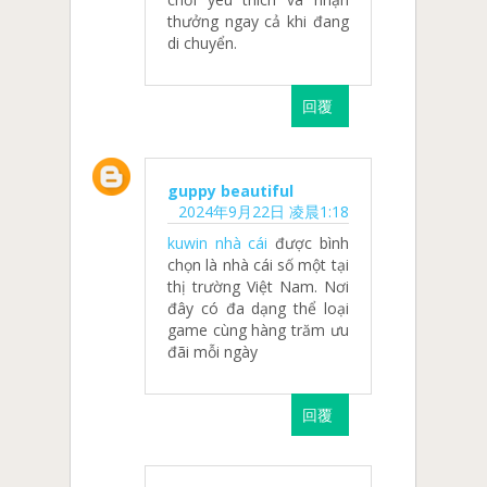
thưởng ngay cả khi đang
di chuyển.
回覆
guppy beautiful
2024年9月22日 凌晨1:18
kuwin nhà cái
được bình
chọn là nhà cái số một tại
thị trường Việt Nam. Nơi
đây có đa dạng thể loại
game cùng hàng trăm ưu
đãi mỗi ngày
回覆