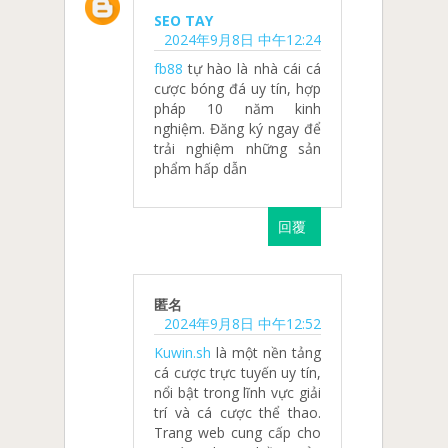
SEO TAY
2024年9月8日 中午12:24
fb88
tự hào là nhà cái cá
cược bóng đá uy tín, hợp
pháp 10 năm kinh
nghiệm. Đăng ký ngay để
trải nghiệm những sản
phẩm hấp dẫn
回覆
匿名
2024年9月8日 中午12:52
Kuwin.sh
là một nền tảng
cá cược trực tuyến uy tín,
nổi bật trong lĩnh vực giải
trí và cá cược thể thao.
Trang web cung cấp cho