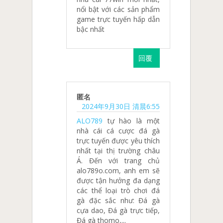
nổi bật với các sản phẩm
game trực tuyến hấp dẫn
bậc nhất
回覆
匿名
2024年9月30日 清晨6:55
ALO789
tự hào là một
nhà cái cá cược đá gà
trực tuyến được yêu thích
nhất tại thị trường châu
Á. Đến với trang chủ
alo789o.com, anh em sẽ
được tận hưởng đa dạng
các thể loại trò chơi đá
gà đặc sắc như: Đá gà
cựa dao, Đá gà trực tiếp,
Đá gà thomo,...