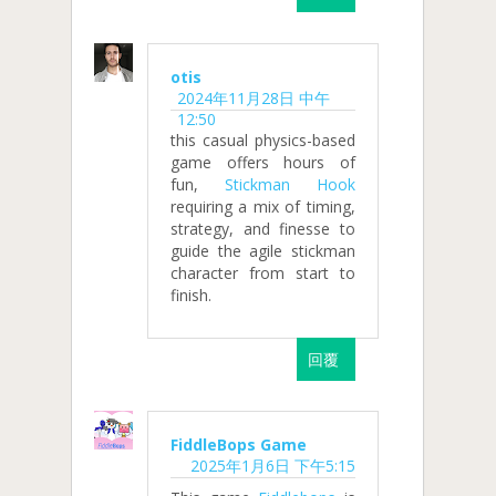
otis
2024年11月28日 中午
12:50
this casual physics-based
game offers hours of
fun,
Stickman Hook
requiring a mix of timing,
strategy, and finesse to
guide the agile stickman
character from start to
finish.
回覆
FiddleBops Game
2025年1月6日 下午5:15