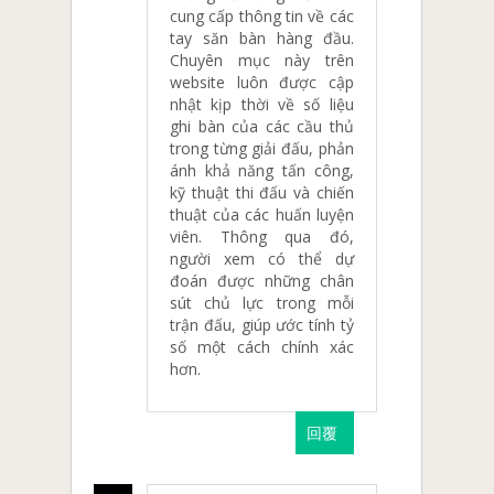
cung cấp thông tin về các
tay săn bàn hàng đầu.
Chuyên mục này trên
website luôn được cập
nhật kịp thời về số liệu
ghi bàn của các cầu thủ
trong từng giải đấu, phản
ánh khả năng tấn công,
kỹ thuật thi đấu và chiến
thuật của các huấn luyện
viên. Thông qua đó,
người xem có thể dự
đoán được những chân
sút chủ lực trong mỗi
trận đấu, giúp ước tính tỷ
số một cách chính xác
hơn.
回覆