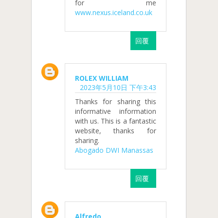
for me
www.nexus.iceland.co.uk
回覆
ROLEX WILLIAM
2023年5月10日 下午3:43
Thanks for sharing this
informative information
with us. This is a fantastic
website, thanks for
sharing.
Abogado DWI Manassas
回覆
Alfredo