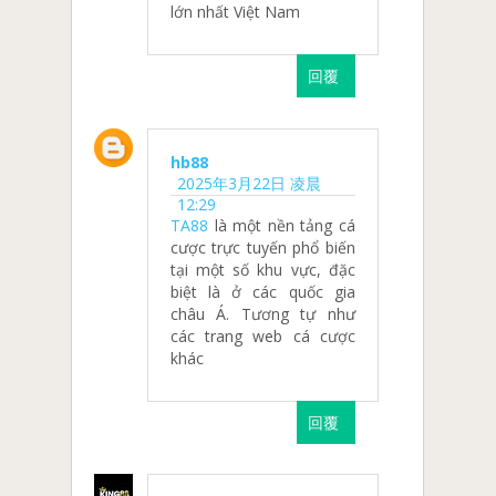
lớn nhất Việt Nam
回覆
hb88
2025年3月22日 凌晨
12:29
TA88
là một nền tảng cá
cược trực tuyến phổ biến
tại một số khu vực, đặc
biệt là ở các quốc gia
châu Á. Tương tự như
các trang web cá cược
khác
回覆