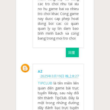
cac tro choi nhu tai xiu
no hu game bai va nhieu
tro choi khac Cong game
nay duoc cap phep hoat
dong boi cac co quan
quan ly uy tin dam bao
tinh minh bach va cong
bang trong moi tro choi
回覆
AZ
2025年3月19日 晚上8:27
TIPCLUB
là tên miền liên
quan đến game bài trực
tuyến Rikvip, sau này đổi
tên thành TipClub. Đây là
một trong những đường
dây đánh bạc trực tuyến