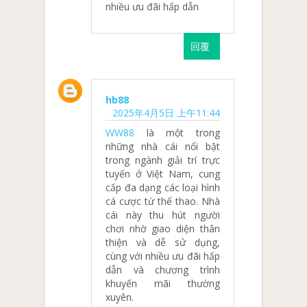
nhiều ưu đãi hấp dẫn
回覆
hb88
2025年4月5日 上午11:44
WW88
là một trong
những nhà cái nổi bật
trong ngành giải trí trực
tuyến ở Việt Nam, cung
cấp đa dạng các loại hình
cá cược từ thể thao. Nhà
cái này thu hút người
chơi nhờ giao diện thân
thiện và dễ sử dụng,
cùng với nhiều ưu đãi hấp
dẫn và chương trình
khuyến mãi thường
xuyên.