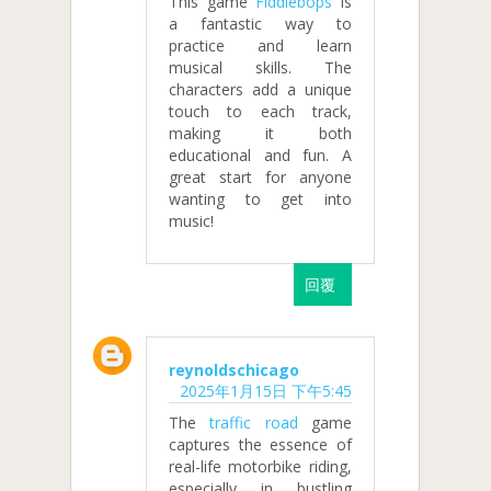
This game
Fiddlebops
is
a fantastic way to
practice and learn
musical skills. The
characters add a unique
touch to each track,
making it both
educational and fun. A
great start for anyone
wanting to get into
music!
回覆
reynoldschicago
2025年1月15日 下午5:45
The
traffic road
game
captures the essence of
real-life motorbike riding,
especially in bustling