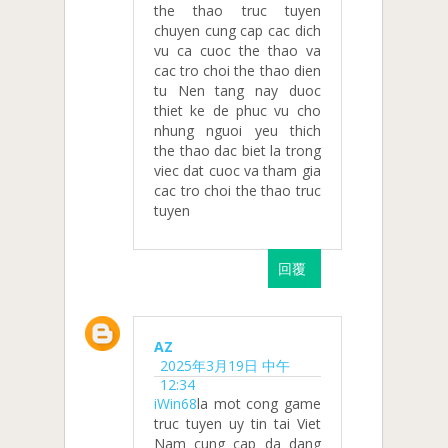
the thao truc tuyen
chuyen cung cap cac dich
vu ca cuoc the thao va
cac tro choi the thao dien
tu Nen tang nay duoc
thiet ke de phuc vu cho
nhung nguoi yeu thich
the thao dac biet la trong
viec dat cuoc va tham gia
cac tro choi the thao truc
tuyen
回覆
AZ
2025年3月19日 中午
12:34
iWin68
la mot cong game
truc tuyen uy tin tai Viet
Nam cung cap da dang