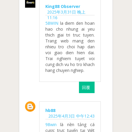
King88 Observer
2025年3月31日 晚上
11:16
58WIN
la diem den hoan
hao cho nhung ai yeu
thich giai tri truc tuyen.
Trang web mang den
nhieu tro choi hap dan
voi giao dien hien dai.
Trai nghiem tuyet voi
cung dich vu ho tro khach
hang chuyen nghiep.
回覆
hb88
2025年4月3日 中午12:43
98win
là nền tảng cá
cược trực tuyến tại Việt