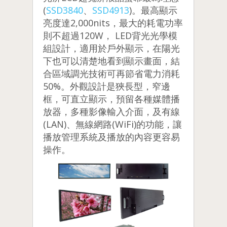
(
SSD3840
、
SSD4913
)。最高顯示
亮度達2,000nits，最大的耗電功率
則不超過120W， LED背光光學模
組設計，適用於戶外顯示，在陽光
下也可以清楚地看到顯示畫面，結
合區域調光技術可再節省電力消耗
50%。外觀設計是狹長型，窄邊
框，可直立顯示，預留各種媒體播
放器，多種影像輸入介面，及有線
(LAN)、無線網路(WiFi)的功能，讓
播放管理系統及播放的內容更容易
操作。