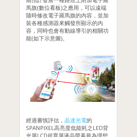
期預計發展一種路燈上附加電子羅
馬旗(
數位看板
)之應用，可以遠端
隨時修改電子羅馬旗的內容，並加
裝各種感測器來觸發所顯示的內
容，同時也會有動線導引的相關功
能(如下示意圖)。
經過審慎評估，
晶達光電
的
SPANPIXEL高亮度低能耗之LED背
光屏LCD超寬屏液晶螢幕最為理想