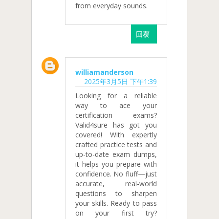
from everyday sounds.
回覆
williamanderson
2025年3月5日 下午1:39
Looking for a reliable
way to ace your
certification exams?
Valid4sure has got you
covered! With expertly
crafted practice tests and
up-to-date exam dumps,
it helps you prepare with
confidence. No fluff—just
accurate, real-world
questions to sharpen
your skills. Ready to pass
on your first try?