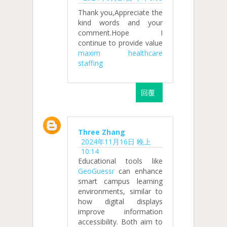
Thank you,Appreciate the
kind words and your
comment.Hope I
continue to provide value
maxim healthcare
staffing
回覆
Three Zhang
2024年11月16日 晚上
10:14
Educational tools like
GeoGuessr
can enhance
smart campus learning
environments, similar to
how digital displays
improve information
accessibility. Both aim to