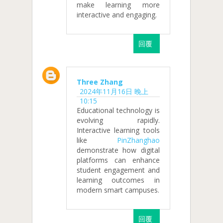
make learning more
interactive and engaging.
回覆
Three Zhang
2024年11月16日 晚上
10:15
Educational technology is
evolving rapidly.
Interactive learning tools
like
PinZhanghao
demonstrate how digital
platforms can enhance
student engagement and
learning outcomes in
modern smart campuses.
回覆