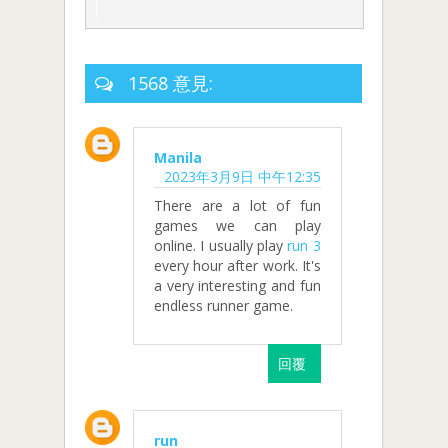
1568 意見:
Manila
2023年3月9日 中午12:35
There are a lot of fun
games we can play
online. I usually play
run 3
every hour after work. It's
a very interesting and fun
endless runner game.
回覆
run