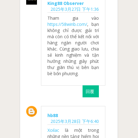
King88 Observer
2025年3月27日 下午1:36
Tham gia vào
https://58winb.com/
, bạn
không chỉ được giải trí
mà còn có thể kết nối với
hàng ngàn người chơi
khác. Cùng giao lưu, chia
sẻ kinh nghiệm và tận
hưởng những giây phút
thư giãn thú vị bên bạn
bè bốn phương.
回覆
hb88
2025年3月28日 下午6:40
Xoilac
là một trong
những nền tảng hiếm hoi