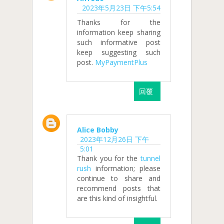
2023年5月23日 下午5:54
Thanks for the
information keep sharing
such informative post
keep suggesting such
post.
MyPaymentPlus
回覆
Alice Bobby
2023年12月26日 下午
5:01
Thank you for the
tunnel
rush
information; please
continue to share and
recommend posts that
are this kind of insightful.