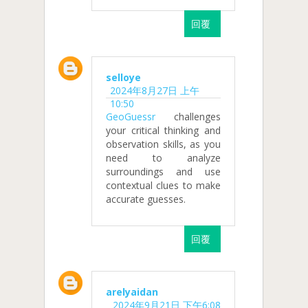
回覆
selloye
2024年8月27日 上午
10:50
GeoGuessr
challenges
your critical thinking and
observation skills, as you
need to analyze
surroundings and use
contextual clues to make
accurate guesses.
回覆
arelyaidan
2024年9月21日 下午6:08