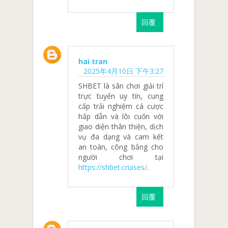
回覆
hai tran
2025年4月10日 下午3:27
SHBET là sân chơi giải trí
trực tuyến uy tín, cung
cấp trải nghiệm cá cược
hấp dẫn và lôi cuốn với
giao diện thân thiện, dịch
vụ đa dạng và cam kết
an toàn, công bằng cho
người chơi tại
https://shbet.cruises/
.
回覆