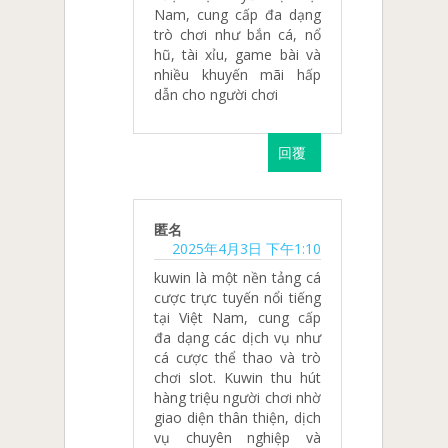
Nam, cung cấp đa dạng
trò chơi như bắn cá, nổ
hũ, tài xỉu, game bài và
nhiều khuyến mãi hấp
dẫn cho người chơi
回覆
匿名
2025年4月3日 下午1:10
​kuwin là một nền tảng cá
cược trực tuyến nổi tiếng
tại Việt Nam, cung cấp
đa dạng các dịch vụ như
cá cược thể thao và trò
chơi slot. Kuwin thu hút
hàng triệu người chơi nhờ
giao diện thân thiện, dịch
vụ chuyên nghiệp và