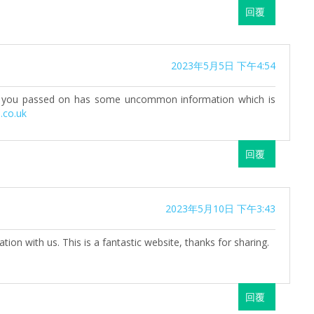
回覆
2023年5月5日 下午4:54
post you passed on has some uncommon information which is
.co.uk
回覆
2023年5月10日 下午3:43
tion with us. This is a fantastic website, thanks for sharing.
回覆