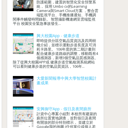
防護範圍，建置的智慧化安全預警系
統， 採用 Umbo cv的Learning
Camera與Smart Cloud方案 ，整合雲
端監視平台、手機推播通知、手機調
閱事件觸發時間錄影。 智慧攝影機連網至雲端監視
平台 校園安全緊急事故發生...
興大校園App - 健康步道
即時提供分區空氣品質資訊及四周樹
種介紹，並標示運動步道長度及可消
耗卡路里。 106年度的第二期計畫則
配合健康步道路線的調整，移動既有4
個感測器，新增3個空氣品質感測器。
除了從興大校園APP或 健康步道空氣檢測系統網站
可以看到健康步道的空氣品質資訊，106年...
大愛新聞報導中興大學智慧校園計
畫成果
安興御守App - 假日及夜間廁所
計資中心專案小組對 本校所有建築的
廁所位置實地調查，並對假日及夜間
有開放的部分特別標示， 並建立於
Google我的地圖 (任何單位或個人若