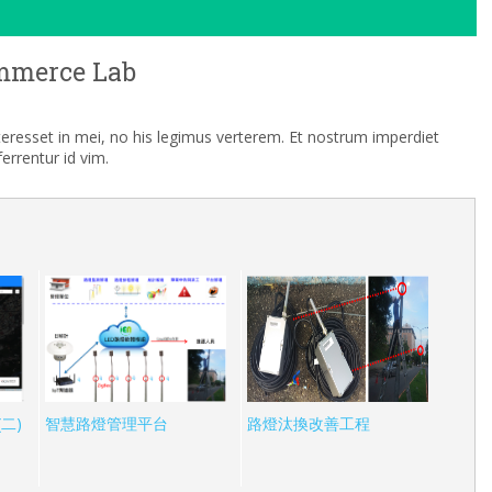
mmerce Lab
nteresset in mei, no his legimus verterem. Et nostrum imperdiet
rrentur id vim.
二)
智慧路燈管理平台
路燈汰換改善工程