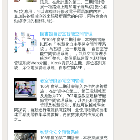
訊息。在此計畫的第二、三期預計發
展一種路燈上附加電子羅馬旗( 數位看
板 )之應用，可以遠端隨時修改電子羅馬旗的內容，
並加裝各種感測器來觸發所顯示的內容，同時也會有
動線導引的相關功能(...
圖書館自習室智能空間管理
在106年度第二期計畫，本校圖書館
以既有「 智慧化自主學習空間管理系
統 」為基礎，進一步建置 「 自習室智
能空間管理系統 」 ，並與空間管理系
統進行整合。整個系統建置 包括預約
管理系統Web介面、Kiosk資訊站主機、席位簽到系
統、席位電源管理系統、自學空間APP 。...
教室智能節電空間管理
106年度第二期計畫導入更佳的改善措
施， 在計資中心第二、第三電腦教室
及應數系701、702電腦教室建構智能
節電空間管理系統 ，以強化用電數據
管理及智慧節能，系統可依據教學空
間課表，自動進行電源供電控制，並使用物聯網技術
建置感測器收集環境數據，再依數據資料依預定義
之...
智慧化安全預警系統
106年度的第二期計畫，本校持續擴充