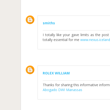
smiths
I totally like your gave limits as the 
totally essential for me
www.nexus.iceland
ROLEX WILLIAM
Thanks for sharing this informative informa
Abogado DWI Manassas