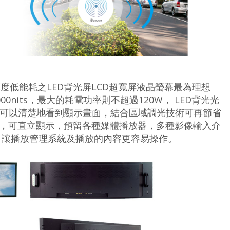
L高亮度低能耗之LED背光屏LCD超寬屏液晶螢幕最為理想
00nits，最大的耗電功率則不超過120W， LED背光光
可以清楚地看到顯示畫面，結合區域調光技術可再節省
框，可直立顯示，預留各種媒體播放器，多種影像輸入介
的功能，讓播放管理系統及播放的內容更容易操作。