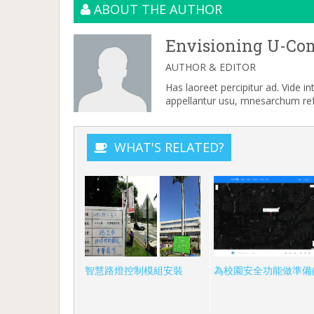
ABOUT THE AUTHOR
Envisioning U-Co
AUTHOR & EDITOR
Has laoreet percipitur ad. Vide i
appellantur usu, mnesarchum refe
WHAT'S RELATED?
智慧路燈控制模組安裝
為校園安全功能做準備(