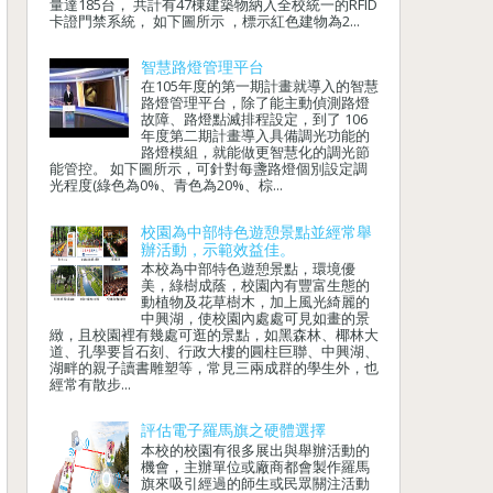
量達185台， 共計有47棟建築物納入全校統一的RFID
卡證門禁系統， 如下圖所示 ，標示紅色建物為2...
智慧路燈管理平台
在105年度的第一期計畫就導入的智慧
路燈管理平台，除了能主動偵測路燈
故障、路燈點滅排程設定，到了 106
年度第二期計畫導入具備調光功能的
路燈模組，就能做更智慧化的調光節
能管控。 如下圖所示，可針對每盞路燈個別設定調
光程度(綠色為0%、青色為20%、棕...
校園為中部特色遊憩景點並經常舉
辦活動，示範效益佳。
本校為中部特色遊憩景點，環境優
美，綠樹成蔭，校園內有豐富生態的
動植物及花草樹木，加上風光綺麗的
中興湖，使校園內處處可見如畫的景
緻，且校園裡有幾處可逛的景點，如黑森林、椰林大
道、孔學要旨石刻、行政大樓的圓柱巨聯、中興湖、
湖畔的親子讀書雕塑等，常見三兩成群的學生外，也
經常有散步...
評估電子羅馬旗之硬體選擇
本校的校園有很多展出與舉辦活動的
機會，主辦單位或廠商都會製作羅馬
旗來吸引經過的師生或民眾關注活動