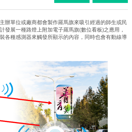
主辦單位或廠商都會製作羅馬旗來吸引經過的師生或民
計發展一種路燈上附加電子羅馬旗(
數位看板
)之應用，
裝各種感測器來觸發所顯示的內容，同時也會有動線導