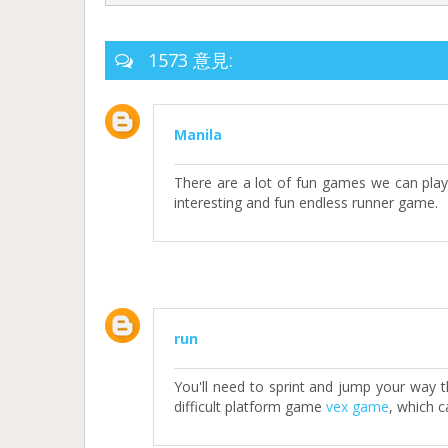
1573 意見:
Manila
There are a lot of fun games we can play 
interesting and fun endless runner game.
run
You'll need to sprint and jump your way t
difficult platform game
vex game
, which c