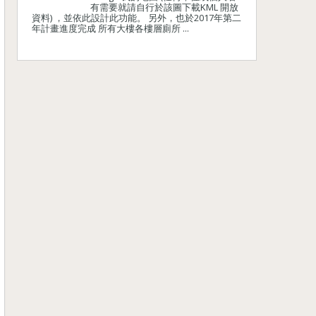
有需要就請自行於該圖下載KML 開放
資料) ，並依此設計此功能。 另外，也於2017年第二
年計畫進度完成 所有大樓各樓層廁所 ...