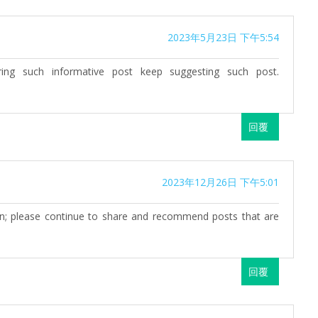
2023年5月23日 下午5:54
ing such informative post keep suggesting such post.
回覆
2023年12月26日 下午5:01
n; please continue to share and recommend posts that are
回覆