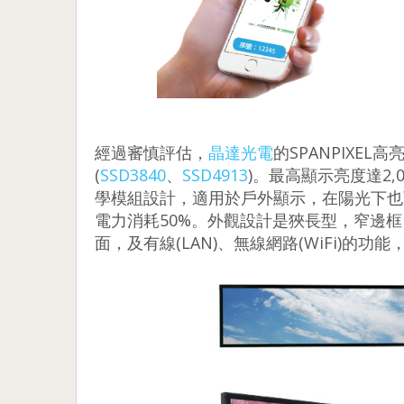
經過審慎評估，
晶達光電
的SPANPIXE
(
SSD3840
、
SSD4913
)。最高顯示亮度達2,0
學模組設計，適用於戶外顯示，在陽光下也
電力消耗50%。外觀設計是狹長型，窄邊
面，及有線(LAN)、無線網路(WiFi)