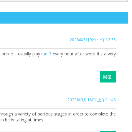
2023年3月9日 中午12:35
online. I usually play
run 3
every hour after work. It's a very
回覆
2023年3月16日 上午11:43
hrough a variety of perilous stages in order to complete the
an be irritating at times.