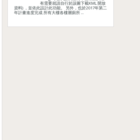
有需要就請自行於該圖下載KML 開放
資料) ，並依此設計此功能。 另外，也於2017年第二
年計畫進度完成 所有大樓各樓層廁所 ...