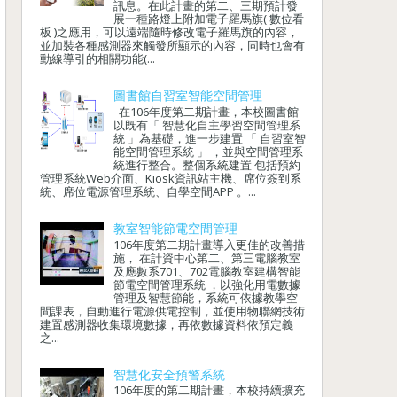
訊息。在此計畫的第二、三期預計發
展一種路燈上附加電子羅馬旗( 數位看
板 )之應用，可以遠端隨時修改電子羅馬旗的內容，
並加裝各種感測器來觸發所顯示的內容，同時也會有
動線導引的相關功能(...
圖書館自習室智能空間管理
在106年度第二期計畫，本校圖書館
以既有「 智慧化自主學習空間管理系
統 」為基礎，進一步建置 「 自習室智
能空間管理系統 」 ，並與空間管理系
統進行整合。整個系統建置 包括預約
管理系統Web介面、Kiosk資訊站主機、席位簽到系
統、席位電源管理系統、自學空間APP 。...
教室智能節電空間管理
106年度第二期計畫導入更佳的改善措
施， 在計資中心第二、第三電腦教室
及應數系701、702電腦教室建構智能
節電空間管理系統 ，以強化用電數據
管理及智慧節能，系統可依據教學空
間課表，自動進行電源供電控制，並使用物聯網技術
建置感測器收集環境數據，再依數據資料依預定義
之...
智慧化安全預警系統
106年度的第二期計畫，本校持續擴充