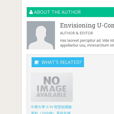
ABOUT THE AUTHOR
Envisioning U-Co
AUTHOR & EDITOR
Has laoreet percipitur ad. Vide i
appellantur usu, mnesarchum refe
WHAT'S RELATED?
中興大學 X‧IN 智慧校園微
電影（10分鐘）系統宣傳