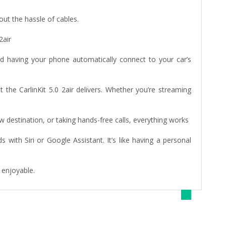
ut the hassle of cables.
2air
d having your phone automatically connect to your car’s
 the CarlinKit 5.0 2air delivers. Whether you’re streaming
new destination, or taking hands-free calls, everything works
ith Siri or Google Assistant. It’s like having a personal
 enjoyable.