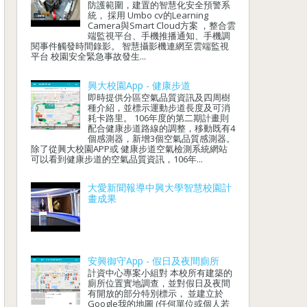
防護範圍，建置的智慧化安全預警系
統， 採用 Umbo cv的Learning
Camera與Smart Cloud方案 ，整合雲
端監視平台、手機推播通知、手機調
閱事件觸發時間錄影。 智慧攝影機連網至雲端監視
平台 校園安全緊急事故發生...
興大校園App - 健康步道
即時提供分區空氣品質資訊及四周樹
種介紹，並標示運動步道長度及可消
耗卡路里。 106年度的第二期計畫則
配合健康步道路線的調整，移動既有4
個感測器，新增3個空氣品質感測器。
除了從興大校園APP或 健康步道空氣檢測系統網站
可以看到健康步道的空氣品質資訊，106年...
大愛新聞報導中興大學智慧校園計
畫成果
安興御守App - 假日及夜間廁所
計資中心專案小組對 本校所有建築的
廁所位置實地調查，並對假日及夜間
有開放的部分特別標示， 並建立於
Google我的地圖 (任何單位或個人若