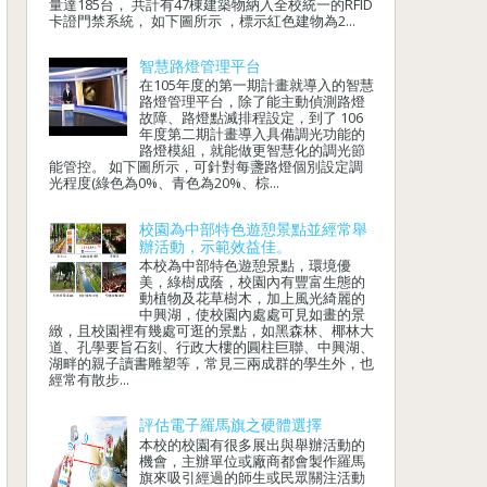
量達185台， 共計有47棟建築物納入全校統一的RFID
卡證門禁系統， 如下圖所示 ，標示紅色建物為2...
智慧路燈管理平台
在105年度的第一期計畫就導入的智慧
路燈管理平台，除了能主動偵測路燈
故障、路燈點滅排程設定，到了 106
年度第二期計畫導入具備調光功能的
路燈模組，就能做更智慧化的調光節
能管控。 如下圖所示，可針對每盞路燈個別設定調
光程度(綠色為0%、青色為20%、棕...
校園為中部特色遊憩景點並經常舉
辦活動，示範效益佳。
本校為中部特色遊憩景點，環境優
美，綠樹成蔭，校園內有豐富生態的
動植物及花草樹木，加上風光綺麗的
中興湖，使校園內處處可見如畫的景
緻，且校園裡有幾處可逛的景點，如黑森林、椰林大
道、孔學要旨石刻、行政大樓的圓柱巨聯、中興湖、
湖畔的親子讀書雕塑等，常見三兩成群的學生外，也
經常有散步...
評估電子羅馬旗之硬體選擇
本校的校園有很多展出與舉辦活動的
機會，主辦單位或廠商都會製作羅馬
旗來吸引經過的師生或民眾關注活動