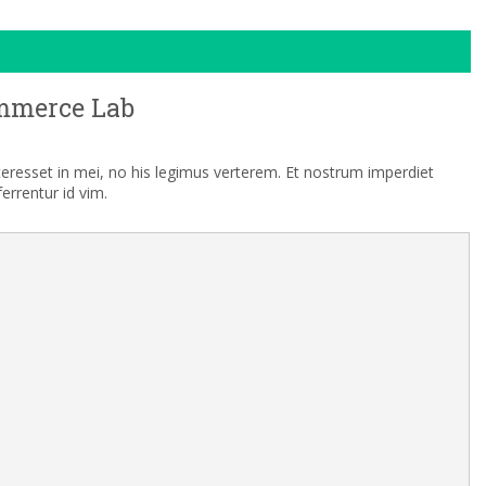
mmerce Lab
nteresset in mei, no his legimus verterem. Et nostrum imperdiet
rrentur id vim.