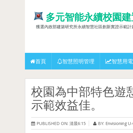
多元智能永續校園建
獲選內政部建築研究所永續智慧社區創新實證示範計畫(10
首頁
智慧照明管理
智慧用電
校園為中部特色遊
示範效益佳。
PUBLISHED ON: 清晨6:15
BY: Envisioning 