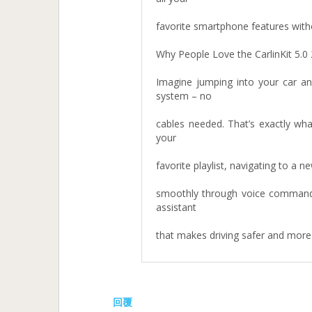
favorite smartphone features witho
Why People Love the CarlinKit 5.0 
Imagine jumping into your car an
system – no
cables needed. That’s exactly what
your
favorite playlist, navigating to a 
smoothly through voice commands w
assistant
that makes driving safer and more
回覆