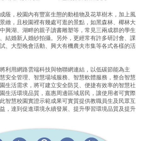
成蔭，校園內有豐富生態的動植物及花草樹木，加上風
景緻，且校園裡有幾處可逛的景點，如黑森林、椰林大
中興湖、湖畔的親子讀書雕塑等，常見三兩成群的學生
、結婚新人婚紗拍攝。另外，更經常有許多研討會、課
試、大型晚會活動、興大有機農夫市集等各式各樣的活
將利用網路雲端科技與物聯網連結，以低碳節能為主
慧安全管理、智慧場域服務、智慧軟體服務，整合智慧
園生活需求，將可建立安全防災、便捷有效率的智慧社
園生活環境品質，嘉惠周邊區域居民，讓使用者可實際
此智慧校園實證示範成果可實質提供教職員生及民眾互
益，達到促進環境永續發展、提升學習環境品質及提升