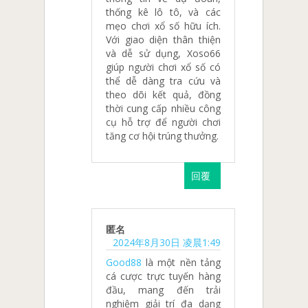
thống kê lô tô, và các
mẹo chơi xổ số hữu ích.
Với giao diện thân thiện
và dễ sử dụng, Xoso66
giúp người chơi xổ số có
thể dễ dàng tra cứu và
theo dõi kết quả, đồng
thời cung cấp nhiều công
cụ hỗ trợ để người chơi
tăng cơ hội trúng thưởng.
回覆
匿名
2024年8月30日 凌晨1:49
Good88
là một nền tảng
cá cược trực tuyến hàng
đầu, mang đến trải
nghiệm giải trí đa dạng