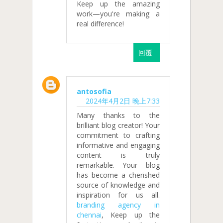
Keep up the amazing
work—you're making a
real difference!
回覆
antosofia
2024年4月2日 晚上7:33
Many thanks to the
brilliant blog creator! Your
commitment to crafting
informative and engaging
content is truly
remarkable. Your blog
has become a cherished
source of knowledge and
inspiration for us all.
branding agency in
chennai
, Keep up the