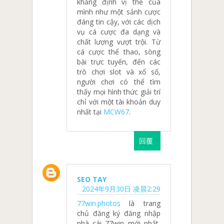
khẳng định vị thế của
mình như một sảnh cược
đáng tin cậy, với các dịch
vụ cá cược đa dạng và
chất lượng vượt trội. Từ
cá cược thể thao, sòng
bài trực tuyến, đến các
trò chơi slot và xổ số,
người chơi có thể tìm
thấy mọi hình thức giải trí
chỉ với một tài khoản duy
nhất tại
MCW67
.
回覆
SEO TAY
2024年9月30日 凌晨2:29
77win.photos
là trang
chủ đăng ký đăng nhập
nhà cái 77win mới nhất,