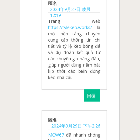
匿名
2024年9月27日 凌晨
12:19
Trang web
https://tylekeo.works/
là
một nền tảng chuyên
cung cấp thông tin chi
tiết về tỷ lệ kèo bóng đá
và dự đoán kết quả từ
các chuyên gia hàng đầu,
giúp người dùng nắm bắt
kịp thời các biến động
kèo nhà cái.
回覆
匿名
2024年9月29日 下午2:26
MCW67
đã nhanh chóng