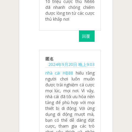
10 triệu cược thủ N666
đã nhanh chóng chiếm
được lòng tin từ các cược
thủ khắp nơi
回覆
匿名
2024年9月20日 晚上9:03
nhà cái HB88
hiểu rằng
người chơi luôn muốn
được trải nghiệm cá cược
mọi lúc, mọi nơi. Vì vậy,
nhà cái đã tối ưu hóa nền
tảng để phù hợp với mọi
thiết bị di động. Với ứng
dụng di động mượt mà,
bạn có thể dễ dàng đặt
cược, tham gia các trò
chơi yêu thích và nhận