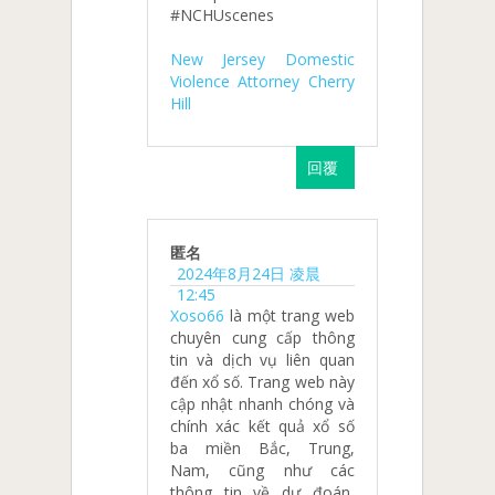
#NCHUscenes
New Jersey Domestic
Violence Attorney Cherry
Hill
回覆
匿名
2024年8月24日 凌晨
12:45
Xoso66
là một trang web
chuyên cung cấp thông
tin và dịch vụ liên quan
đến xổ số. Trang web này
cập nhật nhanh chóng và
chính xác kết quả xổ số
ba miền Bắc, Trung,
Nam, cũng như các
thông tin về dự đoán,