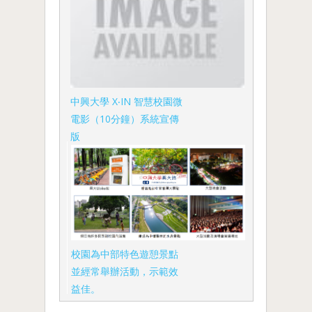
中興大學 X‧IN 智慧校園微
電影（10分鐘）系統宣傳
版
校園為中部特色遊憩景點
並經常舉辦活動，示範效
益佳。