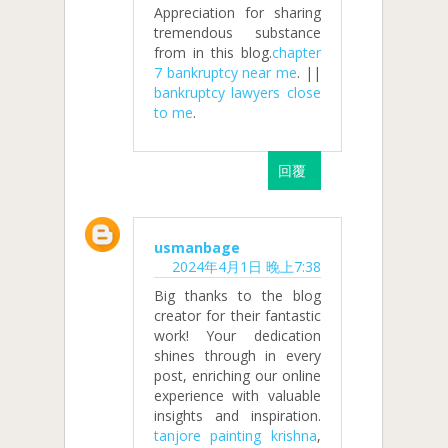
Appreciation for sharing
tremendous substance
from in this blog.
chapter
7 bankruptcy near me
. ||
bankruptcy lawyers close
to me
.
回覆
usmanbage
2024年4月1日 晚上7:38
Big thanks to the blog
creator for their fantastic
work! Your dedication
shines through in every
post, enriching our online
experience with valuable
insights and inspiration.
tanjore painting krishna
,