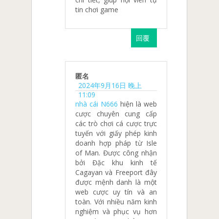
tin chơi game
回覆
匿名
2024年9月16日 晚上
11:09
nhà cái N666
hiện là web
cược chuyên cung cấp
các trò chơi cá cược trực
tuyến với giấy phép kinh
doanh hợp pháp từ Isle
of Man. Được công nhận
bởi Đặc khu kinh tế
Cagayan và Freeport đây
được mệnh danh là một
web cược uy tín và an
toàn. Với nhiều năm kinh
nghiệm và phục vụ hơn