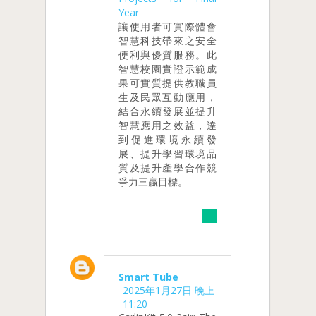
Year
讓使用者可實際體會
智慧科技帶來之安全
便利與優質服務。此
智慧校園實證示範成
果可實質提供教職員
生及民眾互動應用，
結合永續發展並提升
智慧應用之效益，達
到促進環境永續發
展、提升學習環境品
質及提升產學合作競
爭力三贏目標。
Smart Tube
2025年1月27日 晚上
11:20