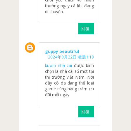
thưởng ngay cả khi đang
di chuyển.
回覆
guppy beautiful
2024年9月22日 凌晨1:18
kuwin nhà cái
được bình
chọn là nhà cái số một tại
thị trường Việt Nam. Nơi
đây có đa dạng thể loại
game cùng hàng trăm ưu
đãi mỗi ngày
回覆