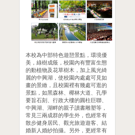
本校為中部特色遊憩景點，環境優
美，綠樹成蔭，校園內有豐富生態
的動植物及花草樹木，加上風光綺
麗的中興湖，使校園內處處可見如
畫的景緻，且校園裡有幾處可逛的
景點，如黑森林、椰林大道、孔學
要旨石刻、行政大樓的圓柱巨聯、
中興湖、湖畔的親子讀書雕塑等，
常見三兩成群的學生外，也經常有
散步健身居民、觀光旅遊遊客、結
婚新人婚紗拍攝。另外，更經常有