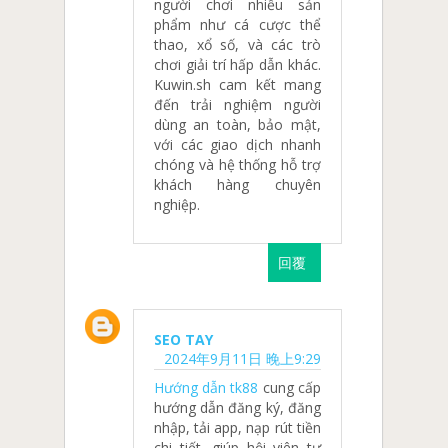
người chơi nhiều sản
phẩm như cá cược thể
thao, xổ số, và các trò
chơi giải trí hấp dẫn khác.
Kuwin.sh cam kết mang
đến trải nghiệm người
dùng an toàn, bảo mật,
với các giao dịch nhanh
chóng và hệ thống hỗ trợ
khách hàng chuyên
nghiệp.
回覆
SEO TAY
2024年9月11日 晚上9:29
Hướng dẫn tk88
cung cấp
hướng dẫn đăng ký, đăng
nhập, tải app, nạp rút tiền
chi tiết, giúp hội viên tự