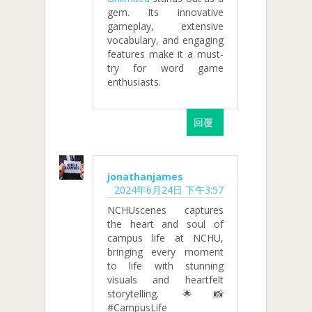
gem. Its innovative
gameplay, extensive
vocabulary, and engaging
features make it a must-
try for word game
enthusiasts.
回覆
jonathanjames
2024年6月24日 下午3:57
NCHUscenes captures
the heart and soul of
campus life at NCHU,
bringing every moment
to life with stunning
visuals and heartfelt
storytelling. 🌟📸
#CampusLife