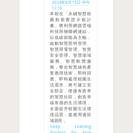
2024年8月13日 中午
12:10
本校在「永續智慧校
園創新實證示範計
畫」將利用網路雲端
科技與物聯網連結，
以低碳節能為主軸，
啟動智慧照明管理、
智慧用電管理、智慧
安全管理、智慧場域
服務、智慧軟體服
務，整合智慧綠色產
業應用技術，即時回
應、即時處理校園生
活需求，將可建立安
全防災、便捷有效率
的智慧社區，創造幸
福有感的生活環境，
全面提升校園生活環
境品質，嘉惠周邊區
域居民，
Deep Learning
Projects for Final