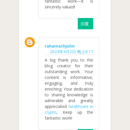
fantastic work—it is
sincerely valued!
回覆
rahamathjohn
2024年4月2日 晚上8:17
A big thank you to the
blog creator for their
outstanding work. Your
content is informative,
engaging, and truly
enriching. Your dedication
to sharing knowledge is
admirable and greatly
appreciated.
healthcare in
crypto
, Keep up the
fantastic work!