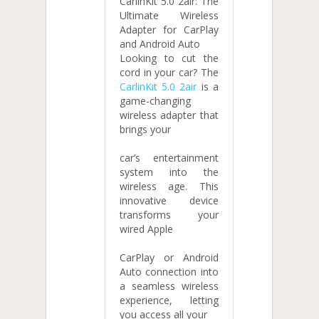
CarlinKit 5.0 2air: The
Ultimate Wireless
Adapter for CarPlay
and Android Auto
Looking to cut the
cord in your car? The
CarlinKit 5.0 2air
is a
game-changing
wireless adapter that
brings your
car’s entertainment
system into the
wireless age. This
innovative device
transforms your
wired Apple
CarPlay or Android
Auto connection into
a seamless wireless
experience, letting
you access all your