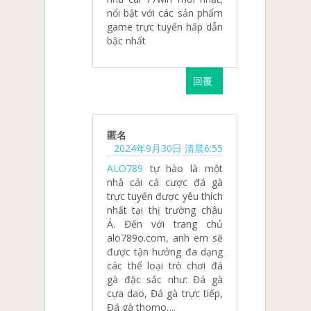
nổi bật với các sản phẩm
game trực tuyến hấp dẫn
bậc nhất
回覆
匿名
2024年9月30日 清晨6:55
ALO789
tự hào là một
nhà cái cá cược đá gà
trực tuyến được yêu thích
nhất tại thị trường châu
Á. Đến với trang chủ
alo789o.com, anh em sẽ
được tận hưởng đa dạng
các thể loại trò chơi đá
gà đặc sắc như: Đá gà
cựa dao, Đá gà trực tiếp,
Đá gà thomo,...