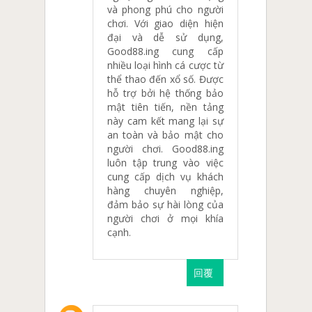
và phong phú cho người
chơi. Với giao diện hiện
đại và dễ sử dụng,
Good88.ing cung cấp
nhiều loại hình cá cược từ
thể thao đến xổ số. Được
hỗ trợ bởi hệ thống bảo
mật tiên tiến, nền tảng
này cam kết mang lại sự
an toàn và bảo mật cho
người chơi. Good88.ing
luôn tập trung vào việc
cung cấp dịch vụ khách
hàng chuyên nghiệp,
đảm bảo sự hài lòng của
người chơi ở mọi khía
cạnh.
回覆