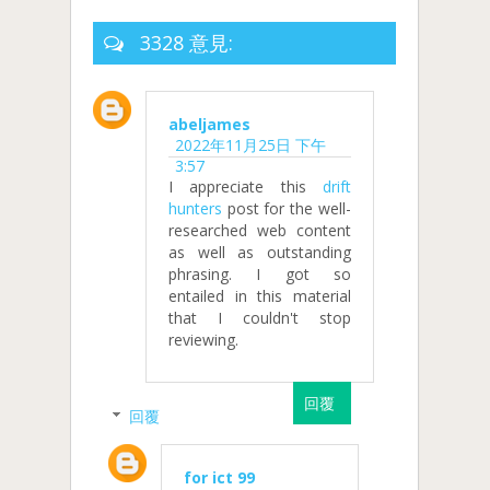
3328 意見:
abeljames
2022年11月25日 下午
3:57
I appreciate this
drift
hunters
post for the well-
researched web content
as well as outstanding
phrasing. I got so
entailed in this material
that I couldn't stop
reviewing.
回覆
回覆
for ict 99