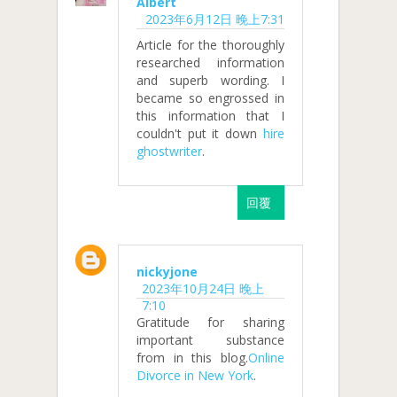
Albert
2023年6月12日 晚上7:31
Article for the thoroughly
researched information
and superb wording. I
became so engrossed in
this information that I
couldn't put it down
hire
ghostwriter
.
回覆
nickyjone
2023年10月24日 晚上
7:10
Gratitude for sharing
important substance
from in this blog.
Online
Divorce in New York
.