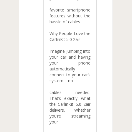
favorite smartphone
features without the
hassle of cables.
Why People Love the
CarlinKit 5.0 2air
Imagine jumping into
your car and having
your phone
automatically
connect to your car’s
system – no
cables needed.
That’s exactly what
the CarlinKit 5.0 2air
delivers. Whether
you’re streaming
your