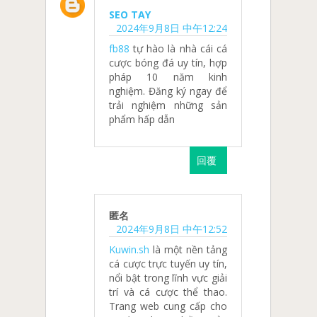
SEO TAY
2024年9月8日 中午12:24
fb88
tự hào là nhà cái cá
cược bóng đá uy tín, hợp
pháp 10 năm kinh
nghiệm. Đăng ký ngay để
trải nghiệm những sản
phẩm hấp dẫn
回覆
匿名
2024年9月8日 中午12:52
Kuwin.sh
là một nền tảng
cá cược trực tuyến uy tín,
nổi bật trong lĩnh vực giải
trí và cá cược thể thao.
Trang web cung cấp cho