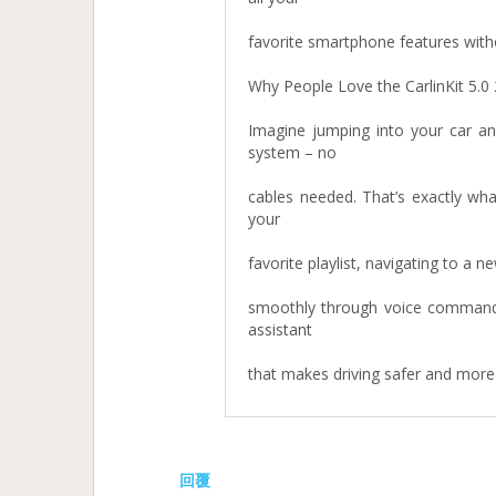
favorite smartphone features witho
Why People Love the CarlinKit 5.0 
Imagine jumping into your car an
system – no
cables needed. That’s exactly what
your
favorite playlist, navigating to a 
smoothly through voice commands w
assistant
that makes driving safer and more
回覆