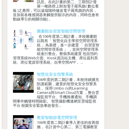
訊息。在此計畫的第二、三期預計發
展一種路燈上附加電子羅馬旗( 數位看
板 )之應用，可以遠端隨時修改電子羅馬旗的內容，
並加裝各種感測器來觸發所顯示的內容，同時也會有
動線導引的相關功能(...
圖書館自習室智能空間管理
在106年度第二期計畫，本校圖書館
以既有「 智慧化自主學習空間管理系
統 」為基礎，進一步建置 「 自習室智
能空間管理系統 」 ，並與空間管理系
統進行整合。整個系統建置 包括預約
管理系統Web介面、Kiosk資訊站主機、席位簽到系
統、席位電源管理系統、自學空間APP 。...
智慧化安全預警系統
106年度的第二期計畫，本校持續擴充
防護範圍，建置的智慧化安全預警系
統， 採用 Umbo cv的Learning
Camera與Smart Cloud方案 ，整合雲
端監視平台、手機推播通知、手機調
閱事件觸發時間錄影。 智慧攝影機連網至雲端監視
平台 校園安全緊急事故發生...
教室智能節電空間管理
106年度第二期計畫導入更佳的改善措
施， 在計資中心第二、第三電腦教室