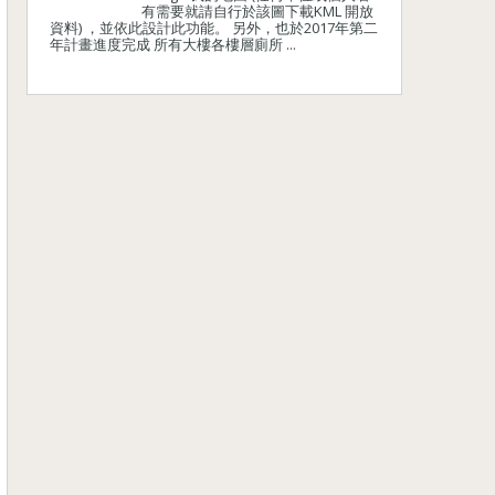
有需要就請自行於該圖下載KML 開放
資料) ，並依此設計此功能。 另外，也於2017年第二
年計畫進度完成 所有大樓各樓層廁所 ...