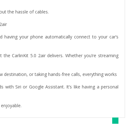
ut the hassle of cables.
2air
d having your phone automatically connect to your car’s
 the CarlinKit 5.0 2air delivers. Whether you’re streaming
new destination, or taking hands-free calls, everything works
ith Siri or Google Assistant. It’s like having a personal
 enjoyable.