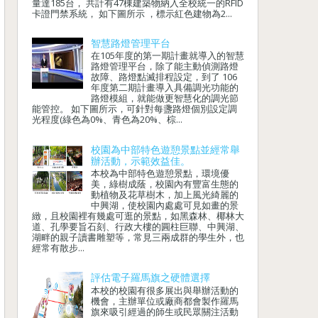
量達185台， 共計有47棟建築物納入全校統一的RFID
卡證門禁系統， 如下圖所示 ，標示紅色建物為2...
智慧路燈管理平台
在105年度的第一期計畫就導入的智慧
路燈管理平台，除了能主動偵測路燈
故障、路燈點滅排程設定，到了 106
年度第二期計畫導入具備調光功能的
路燈模組，就能做更智慧化的調光節
能管控。 如下圖所示，可針對每盞路燈個別設定調
光程度(綠色為0%、青色為20%、棕...
校園為中部特色遊憩景點並經常舉
辦活動，示範效益佳。
本校為中部特色遊憩景點，環境優
美，綠樹成蔭，校園內有豐富生態的
動植物及花草樹木，加上風光綺麗的
中興湖，使校園內處處可見如畫的景
緻，且校園裡有幾處可逛的景點，如黑森林、椰林大
道、孔學要旨石刻、行政大樓的圓柱巨聯、中興湖、
湖畔的親子讀書雕塑等，常見三兩成群的學生外，也
經常有散步...
評估電子羅馬旗之硬體選擇
本校的校園有很多展出與舉辦活動的
機會，主辦單位或廠商都會製作羅馬
旗來吸引經過的師生或民眾關注活動