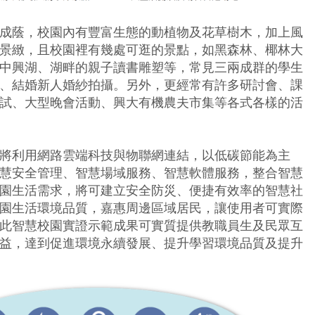
成蔭，校園內有豐富生態的動植物及花草樹木，加上風
景緻，且校園裡有幾處可逛的景點，如黑森林、椰林大
中興湖、湖畔的親子讀書雕塑等，常見三兩成群的學生
、結婚新人婚紗拍攝。另外，更經常有許多研討會、課
試、大型晚會活動、興大有機農夫市集等各式各樣的活
將利用網路雲端科技與物聯網連結，以低碳節能為主
慧安全管理、智慧場域服務、智慧軟體服務，整合智慧
園生活需求，將可建立安全防災、便捷有效率的智慧社
園生活環境品質，嘉惠周邊區域居民，讓使用者可實際
此智慧校園實證示範成果可實質提供教職員生及民眾互
益，達到促進環境永續發展、提升學習環境品質及提升