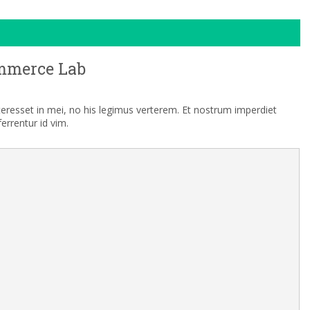
mmerce Lab
nteresset in mei, no his legimus verterem. Et nostrum imperdiet
rrentur id vim.