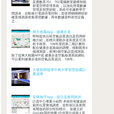
及應數系701、702電腦教室建構智能
節電空間管理系統 ，以強化用電數據
管理及智慧節能，系統可依據教學空
間課表，自動進行電源供電控制，並使用物聯網技術
建置感測器收集環境數據，再依數據資料依預定義
之...
興大校園App - 健康步道
即時提供分區空氣品質資訊及四周樹
種介紹，並標示運動步道長度及可消
耗卡路里。 106年度的第二期計畫則
配合健康步道路線的調整，移動既有4
個感測器，新增3個空氣品質感測器。
除了從興大校園APP或 健康步道空氣檢測系統網站
可以看到健康步道的空氣品質資訊，106年...
大愛新聞報導中興大學智慧校園計
畫成果
安興御守App - 假日及夜間廁所
計資中心專案小組對 本校所有建築的
廁所位置實地調查，並對假日及夜間
有開放的部分特別標示， 並建立於
Google我的地圖 (任何單位或個人若