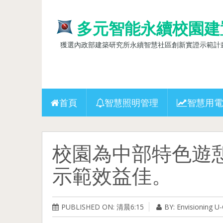
多元智能永續校園建
獲選內政部建築研究所永續智慧社區創新實證示範計畫(10
首頁
智慧照明管理
智慧用電
校園為中部特色遊
示範效益佳。
PUBLISHED ON: 清晨6:15
BY: Envisioning 