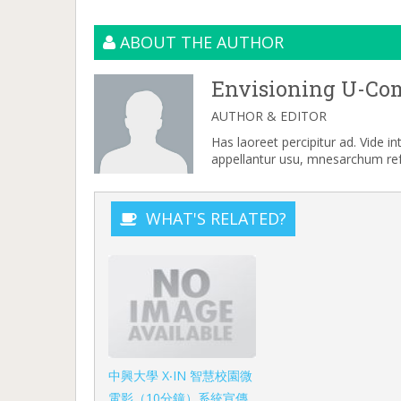
ABOUT THE AUTHOR
Envisioning U-Co
AUTHOR & EDITOR
Has laoreet percipitur ad. Vide i
appellantur usu, mnesarchum refe
WHAT'S RELATED?
中興大學 X‧IN 智慧校園微
電影（10分鐘）系統宣傳