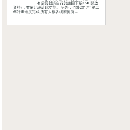
有需要就請自行於該圖下載KML 開放
資料) ，並依此設計此功能。 另外，也於2017年第二
年計畫進度完成 所有大樓各樓層廁所 ...