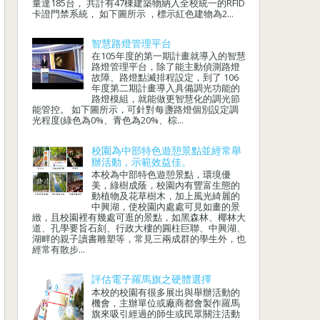
量達185台， 共計有47棟建築物納入全校統一的RFID
卡證門禁系統， 如下圖所示 ，標示紅色建物為2...
智慧路燈管理平台
在105年度的第一期計畫就導入的智慧
路燈管理平台，除了能主動偵測路燈
故障、路燈點滅排程設定，到了 106
年度第二期計畫導入具備調光功能的
路燈模組，就能做更智慧化的調光節
能管控。 如下圖所示，可針對每盞路燈個別設定調
光程度(綠色為0%、青色為20%、棕...
校園為中部特色遊憩景點並經常舉
辦活動，示範效益佳。
本校為中部特色遊憩景點，環境優
美，綠樹成蔭，校園內有豐富生態的
動植物及花草樹木，加上風光綺麗的
中興湖，使校園內處處可見如畫的景
緻，且校園裡有幾處可逛的景點，如黑森林、椰林大
道、孔學要旨石刻、行政大樓的圓柱巨聯、中興湖、
湖畔的親子讀書雕塑等，常見三兩成群的學生外，也
經常有散步...
評估電子羅馬旗之硬體選擇
本校的校園有很多展出與舉辦活動的
機會，主辦單位或廠商都會製作羅馬
旗來吸引經過的師生或民眾關注活動