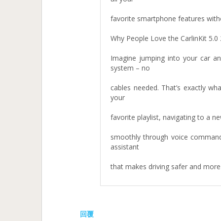
favorite smartphone features witho
Why People Love the CarlinKit 5.0 
Imagine jumping into your car an
system – no
cables needed. That’s exactly what
your
favorite playlist, navigating to a 
smoothly through voice commands w
assistant
that makes driving safer and more
回覆