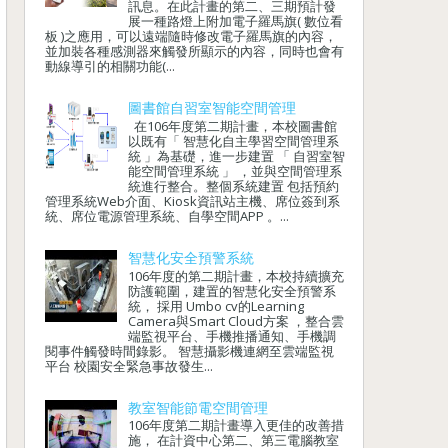
訊息。在此計畫的第二、三期預計發
展一種路燈上附加電子羅馬旗( 數位看
板 )之應用，可以遠端隨時修改電子羅馬旗的內容，
並加裝各種感測器來觸發所顯示的內容，同時也會有
動線導引的相關功能(...
圖書館自習室智能空間管理
在106年度第二期計畫，本校圖書館
以既有「 智慧化自主學習空間管理系
統 」為基礎，進一步建置 「 自習室智
能空間管理系統 」 ，並與空間管理系
統進行整合。整個系統建置 包括預約
管理系統Web介面、Kiosk資訊站主機、席位簽到系
統、席位電源管理系統、自學空間APP 。...
智慧化安全預警系統
106年度的第二期計畫，本校持續擴充
防護範圍，建置的智慧化安全預警系
統， 採用 Umbo cv的Learning
Camera與Smart Cloud方案 ，整合雲
端監視平台、手機推播通知、手機調
閱事件觸發時間錄影。 智慧攝影機連網至雲端監視
平台 校園安全緊急事故發生...
教室智能節電空間管理
106年度第二期計畫導入更佳的改善措
施， 在計資中心第二、第三電腦教室