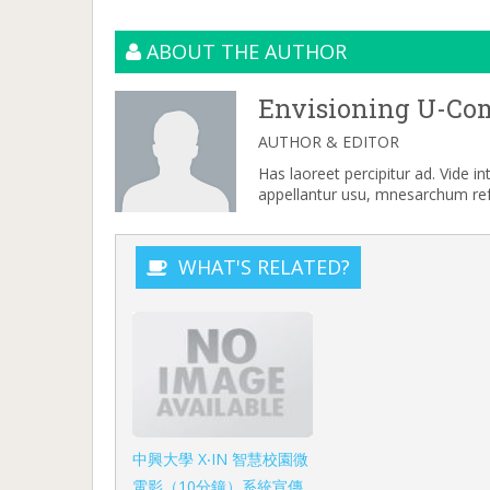
ABOUT THE AUTHOR
Envisioning U-Co
AUTHOR & EDITOR
Has laoreet percipitur ad. Vide i
appellantur usu, mnesarchum refe
WHAT'S RELATED?
中興大學 X‧IN 智慧校園微
電影（10分鐘）系統宣傳