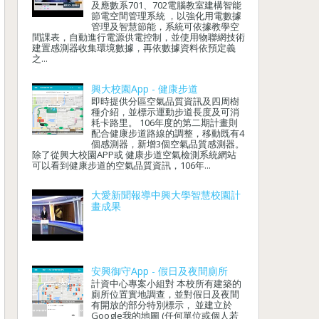
及應數系701、702電腦教室建構智能
節電空間管理系統 ，以強化用電數據
管理及智慧節能，系統可依據教學空
間課表，自動進行電源供電控制，並使用物聯網技術
建置感測器收集環境數據，再依數據資料依預定義
之...
興大校園App - 健康步道
即時提供分區空氣品質資訊及四周樹
種介紹，並標示運動步道長度及可消
耗卡路里。 106年度的第二期計畫則
配合健康步道路線的調整，移動既有4
個感測器，新增3個空氣品質感測器。
除了從興大校園APP或 健康步道空氣檢測系統網站
可以看到健康步道的空氣品質資訊，106年...
大愛新聞報導中興大學智慧校園計
畫成果
安興御守App - 假日及夜間廁所
計資中心專案小組對 本校所有建築的
廁所位置實地調查，並對假日及夜間
有開放的部分特別標示， 並建立於
Google我的地圖 (任何單位或個人若