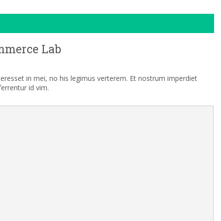
mmerce Lab
nteresset in mei, no his legimus verterem. Et nostrum imperdiet
rrentur id vim.