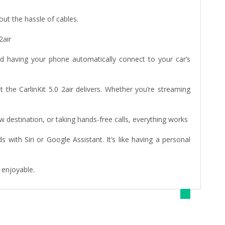
ut the hassle of cables.
2air
d having your phone automatically connect to your car’s
 the CarlinKit 5.0 2air delivers. Whether you’re streaming
new destination, or taking hands-free calls, everything works
ith Siri or Google Assistant. It’s like having a personal
 enjoyable.