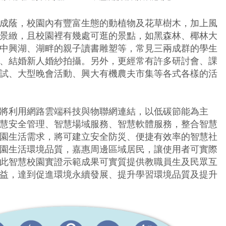
成蔭，校園內有豐富生態的動植物及花草樹木，加上風
景緻，且校園裡有幾處可逛的景點，如黑森林、椰林大
中興湖、湖畔的親子讀書雕塑等，常見三兩成群的學生
、結婚新人婚紗拍攝。另外，更經常有許多研討會、課
試、大型晚會活動、興大有機農夫市集等各式各樣的活
將利用網路雲端科技與物聯網連結，以低碳節能為主
慧安全管理、智慧場域服務、智慧軟體服務，整合智慧
園生活需求，將可建立安全防災、便捷有效率的智慧社
園生活環境品質，嘉惠周邊區域居民，讓使用者可實際
此智慧校園實證示範成果可實質提供教職員生及民眾互
益，達到促進環境永續發展、提升學習環境品質及提升