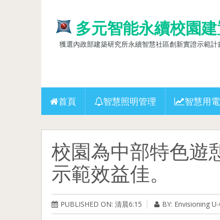
多元智能永續校園建
獲選內政部建築研究所永續智慧社區創新實證示範計畫(10
首頁
智慧照明管理
智慧用電
校園為中部特色遊
示範效益佳。
PUBLISHED ON: 清晨6:15
BY: Envisioning 