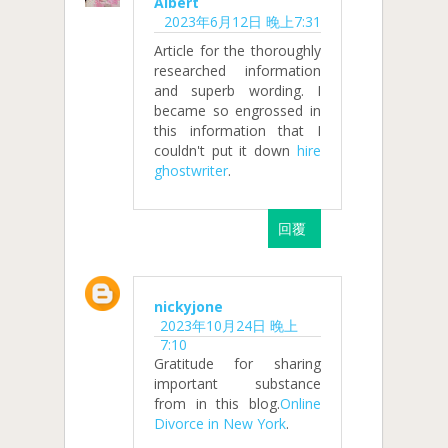
Albert
2023年6月12日 晚上7:31
Article for the thoroughly
researched information
and superb wording. I
became so engrossed in
this information that I
couldn't put it down
hire
ghostwriter
.
回覆
nickyjone
2023年10月24日 晚上
7:10
Gratitude for sharing
important substance
from in this blog.
Online
Divorce in New York
.