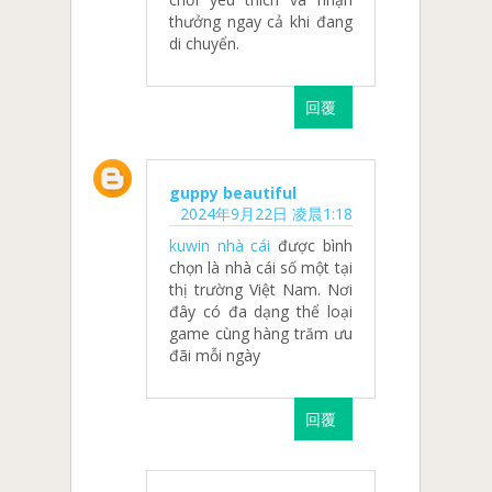
thưởng ngay cả khi đang
di chuyển.
回覆
guppy beautiful
2024年9月22日 凌晨1:18
kuwin nhà cái
được bình
chọn là nhà cái số một tại
thị trường Việt Nam. Nơi
đây có đa dạng thể loại
game cùng hàng trăm ưu
đãi mỗi ngày
回覆