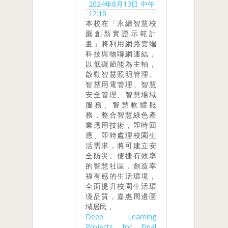
2024年8月13日 中午
12:10
本校在「永續智慧校
園創新實證示範計
畫」將利用網路雲端
科技與物聯網連結，
以低碳節能為主軸，
啟動智慧照明管理、
智慧用電管理、智慧
安全管理、智慧場域
服務、智慧軟體服
務，整合智慧綠色產
業應用技術，即時回
應、即時處理校園生
活需求，將可建立安
全防災、便捷有效率
的智慧社區，創造幸
福有感的生活環境，
全面提升校園生活環
境品質，嘉惠周邊區
域居民，
Deep Learning
Projects for Final