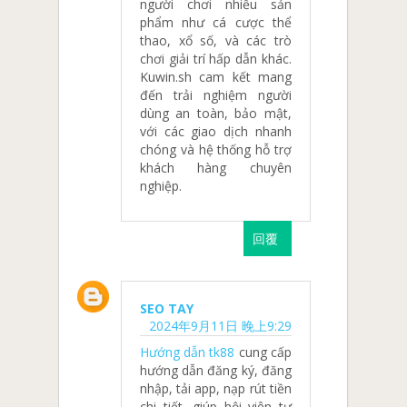
người chơi nhiều sản
phẩm như cá cược thể
thao, xổ số, và các trò
chơi giải trí hấp dẫn khác.
Kuwin.sh cam kết mang
đến trải nghiệm người
dùng an toàn, bảo mật,
với các giao dịch nhanh
chóng và hệ thống hỗ trợ
khách hàng chuyên
nghiệp.
回覆
SEO TAY
2024年9月11日 晚上9:29
Hướng dẫn tk88
cung cấp
hướng dẫn đăng ký, đăng
nhập, tải app, nạp rút tiền
chi tiết, giúp hội viên tự