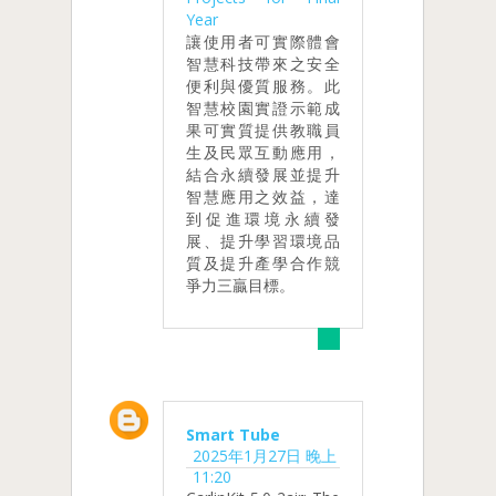
Year
讓使用者可實際體會
智慧科技帶來之安全
便利與優質服務。此
智慧校園實證示範成
果可實質提供教職員
生及民眾互動應用，
結合永續發展並提升
智慧應用之效益，達
到促進環境永續發
展、提升學習環境品
質及提升產學合作競
爭力三贏目標。
Smart Tube
2025年1月27日 晚上
11:20