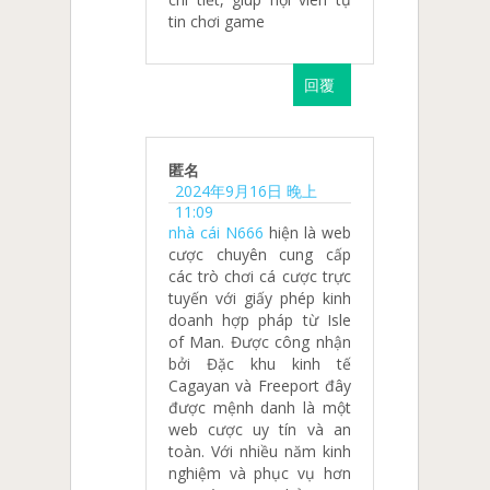
tin chơi game
回覆
匿名
2024年9月16日 晚上
11:09
nhà cái N666
hiện là web
cược chuyên cung cấp
các trò chơi cá cược trực
tuyến với giấy phép kinh
doanh hợp pháp từ Isle
of Man. Được công nhận
bởi Đặc khu kinh tế
Cagayan và Freeport đây
được mệnh danh là một
web cược uy tín và an
toàn. Với nhiều năm kinh
nghiệm và phục vụ hơn