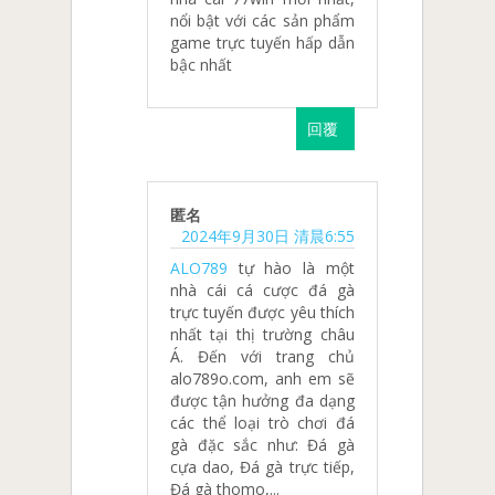
nổi bật với các sản phẩm
game trực tuyến hấp dẫn
bậc nhất
回覆
匿名
2024年9月30日 清晨6:55
ALO789
tự hào là một
nhà cái cá cược đá gà
trực tuyến được yêu thích
nhất tại thị trường châu
Á. Đến với trang chủ
alo789o.com, anh em sẽ
được tận hưởng đa dạng
các thể loại trò chơi đá
gà đặc sắc như: Đá gà
cựa dao, Đá gà trực tiếp,
Đá gà thomo,...