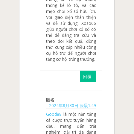
thống kê lô tô, và các
mẹo chơi xổ số hữu ích.
Với giao diện thân thiện
và dễ sử dụng, Xoso66
giúp người chơi xổ số có
thể dễ dàng tra cứu và
theo dõi kết quả, đồng
thời cung cấp nhiều công
cụ hỗ trợ để người chơi
tăng cơ hội trúng thưởng.
回覆
匿名
2024年8月30日 凌晨1:49
Good88
là một nền tảng
cá cược trực tuyến hàng
đầu, mang đến trải
nghiệm giải trí đa dạng