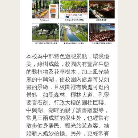
本校為中部特色遊憩景點，環境優
美，綠樹成蔭，校園內有豐富生態
的動植物及花草樹木，加上風光綺
麗的中興湖，使校園內處處可見如
畫的景緻，且校園裡有幾處可逛的
景點，如黑森林、椰林大道、孔學
要旨石刻、行政大樓的圓柱巨聯、
中興湖、湖畔的親子讀書雕塑等，
常見三兩成群的學生外，也經常有
散步健身居民、觀光旅遊遊客、結
婚新人婚紗拍攝。另外，更經常有