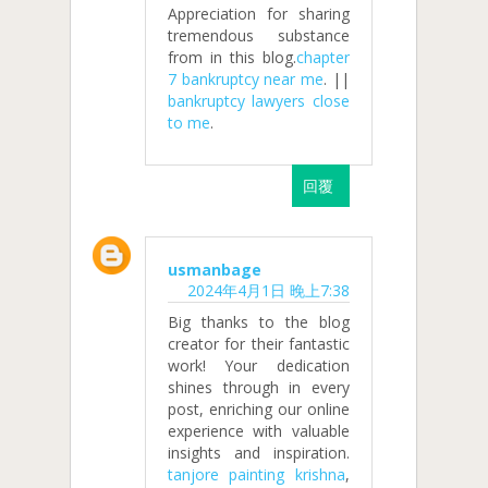
Appreciation for sharing
tremendous substance
from in this blog.
chapter
7 bankruptcy near me
. ||
bankruptcy lawyers close
to me
.
回覆
usmanbage
2024年4月1日 晚上7:38
Big thanks to the blog
creator for their fantastic
work! Your dedication
shines through in every
post, enriching our online
experience with valuable
insights and inspiration.
tanjore painting krishna
,