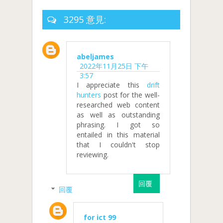
3295 意見:
abeljames
2022年11月25日 下午
3:57
I appreciate this
drift
hunters
post for the well-
researched web content
as well as outstanding
phrasing. I got so
entailed in this material
that I couldn't stop
reviewing.
回覆
回覆
for ict 99