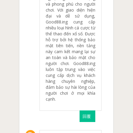
và phong phú cho người
chơi. Với giao diện hiện
đại và dễ sử dụng,
Good88.ing cung cấp
nhiều loại hình cá cược từ
thể thao đến xổ số. Được
hỗ trợ bởi hệ thống bảo
mật tiên tiến, nền tảng
này cam kết mang lại sự
an toàn và bảo mật cho
người chơi. Good88.ing
luôn tập trung vào việc
cung cấp dịch vụ khách
hàng chuyên nghiệp,
đảm bảo sự hài lòng của
người chơi ở mọi khía
cạnh.
回覆