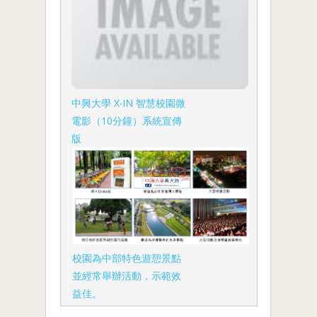
中興大學 X‧IN 智慧校園微
電影（10分鐘）系統宣傳
版
校園為中部特色遊憩景點
並經常舉辦活動，示範效
益佳。