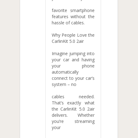
favorite smartphone
features without the
hassle of cables.
Why People Love the
CarlinKit 5.0 2air
Imagine jumping into
your car and having
your phone
automatically
connect to your car’s
system – no
cables needed.
That’s exactly what
the CarlinKit 5.0 2air
delivers. Whether
you’re streaming
your