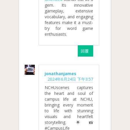
gem. Its innovative
gameplay, extensive
vocabulary, and engaging
features make it a must-
try for word game
enthusiasts.
回覆
jonathanjames
2024年6月24日 下午3:57
NCHUscenes captures
the heart and soul of
campus life at NCHU,
bringing every moment
to life with stunning
visuals and heartfelt
storytelling. 🌟📸
#CampusLife