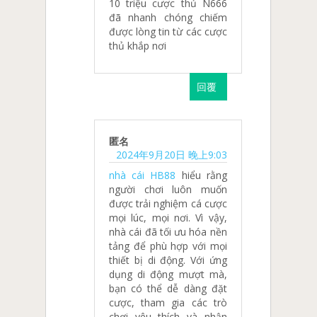
10 triệu cược thủ N666
đã nhanh chóng chiếm
được lòng tin từ các cược
thủ khắp nơi
回覆
匿名
2024年9月20日 晚上9:03
nhà cái HB88
hiểu rằng
người chơi luôn muốn
được trải nghiệm cá cược
mọi lúc, mọi nơi. Vì vậy,
nhà cái đã tối ưu hóa nền
tảng để phù hợp với mọi
thiết bị di động. Với ứng
dụng di động mượt mà,
bạn có thể dễ dàng đặt
cược, tham gia các trò
chơi yêu thích và nhận