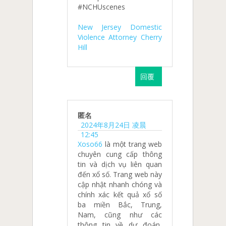
#NCHUscenes
New Jersey Domestic
Violence Attorney Cherry
Hill
回覆
匿名
2024年8月24日 凌晨
12:45
Xoso66
là một trang web
chuyên cung cấp thông
tin và dịch vụ liên quan
đến xổ số. Trang web này
cập nhật nhanh chóng và
chính xác kết quả xổ số
ba miền Bắc, Trung,
Nam, cũng như các
thông tin về dự đoán,