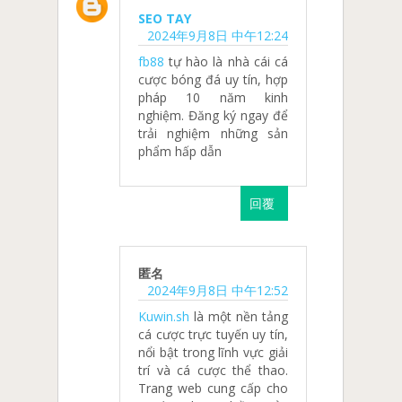
SEO TAY
2024年9月8日 中午12:24
fb88
tự hào là nhà cái cá
cược bóng đá uy tín, hợp
pháp 10 năm kinh
nghiệm. Đăng ký ngay để
trải nghiệm những sản
phẩm hấp dẫn
回覆
匿名
2024年9月8日 中午12:52
Kuwin.sh
là một nền tảng
cá cược trực tuyến uy tín,
nổi bật trong lĩnh vực giải
trí và cá cược thể thao.
Trang web cung cấp cho