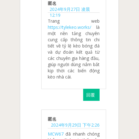
匿名
2024年9月27日 凌晨
12:19
Trang web
https://tylekeo.works/
là
một nền tảng chuyên
cung cấp thông tin chi
tiết về tỷ lệ kèo bóng đá
và dự đoán kết quả từ
các chuyên gia hàng đầu,
giúp người dùng nắm bắt
kịp thời các biến động
kèo nhà cái.
回覆
匿名
2024年9月29日 下午2:26
MCW67
đã nhanh chóng