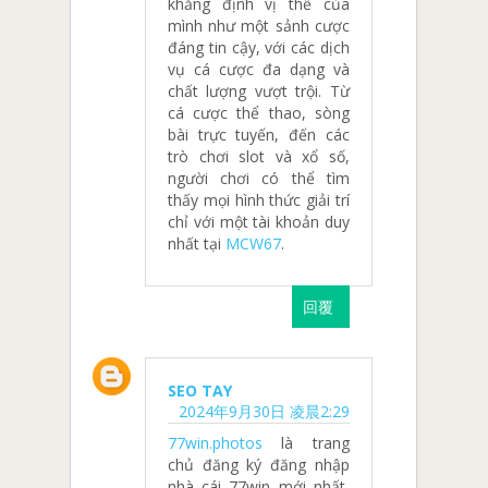
khẳng định vị thế của
mình như một sảnh cược
đáng tin cậy, với các dịch
vụ cá cược đa dạng và
chất lượng vượt trội. Từ
cá cược thể thao, sòng
bài trực tuyến, đến các
trò chơi slot và xổ số,
người chơi có thể tìm
thấy mọi hình thức giải trí
chỉ với một tài khoản duy
nhất tại
MCW67
.
回覆
SEO TAY
2024年9月30日 凌晨2:29
77win.photos
là trang
chủ đăng ký đăng nhập
nhà cái 77win mới nhất,