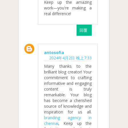
Keep up the amazing
work—you're making a
real difference!
回覆
antosofia
2024年4月2日 晚上7:33
Many thanks to the
brilliant blog creator! Your
commitment to crafting
informative and engaging
content is truly
remarkable. Your blog
has become a cherished
source of knowledge and
inspiration for us all.
branding agency in
chennai
, Keep up the