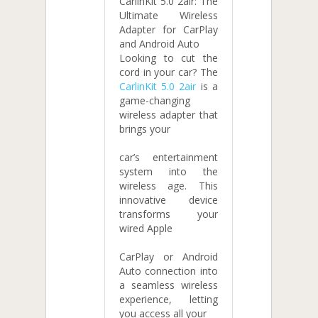
CarlinKit 5.0 2air: The
Ultimate Wireless
Adapter for CarPlay
and Android Auto
Looking to cut the
cord in your car? The
CarlinKit 5.0 2air
is a
game-changing
wireless adapter that
brings your
car’s entertainment
system into the
wireless age. This
innovative device
transforms your
wired Apple
CarPlay or Android
Auto connection into
a seamless wireless
experience, letting
you access all your