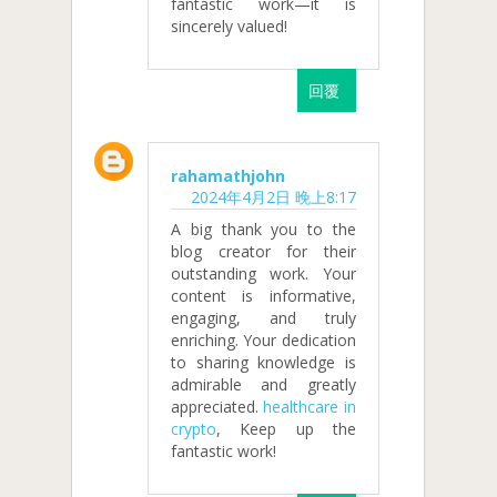
fantastic work—it is
sincerely valued!
回覆
rahamathjohn
2024年4月2日 晚上8:17
A big thank you to the
blog creator for their
outstanding work. Your
content is informative,
engaging, and truly
enriching. Your dedication
to sharing knowledge is
admirable and greatly
appreciated.
healthcare in
crypto
, Keep up the
fantastic work!