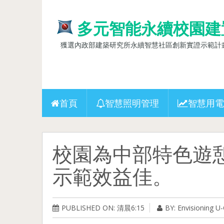
多元智能永續校園建
獲選內政部建築研究所永續智慧社區創新實證示範計畫(10
首頁
智慧照明管理
智慧用電
校園為中部特色遊
示範效益佳。
PUBLISHED ON: 清晨6:15
BY: Envisioning 