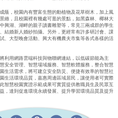
成蔭，校園內有豐富生態的動植物及花草樹木，加上風
景緻，且校園裡有幾處可逛的景點，如黑森林、椰林大
中興湖、湖畔的親子讀書雕塑等，常見三兩成群的學生
、結婚新人婚紗拍攝。另外，更經常有許多研討會、課
試、大型晚會活動、興大有機農夫市集等各式各樣的活
將利用網路雲端科技與物聯網連結，以低碳節能為主
慧安全管理、智慧場域服務、智慧軟體服務，整合智慧
園生活需求，將可建立安全防災、便捷有效率的智慧社
園生活環境品質，嘉惠周邊區域居民，讓使用者可實際
此智慧校園實證示範成果可實質提供教職員生及民眾互
益，達到促進環境永續發展、提升學習環境品質及提升