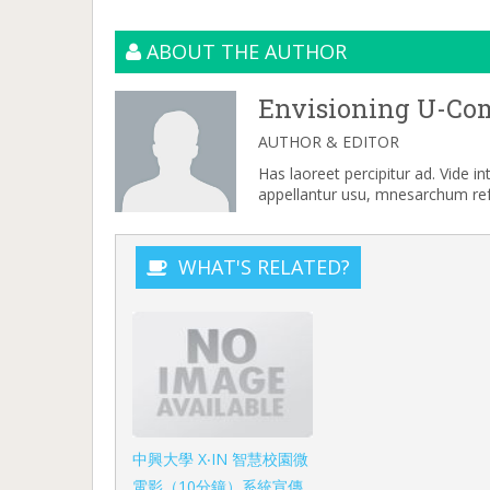
ABOUT THE AUTHOR
Envisioning U-Co
AUTHOR & EDITOR
Has laoreet percipitur ad. Vide i
appellantur usu, mnesarchum refe
WHAT'S RELATED?
中興大學 X‧IN 智慧校園微
電影（10分鐘）系統宣傳