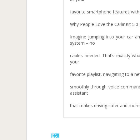
favorite smartphone features witho
Why People Love the CarlinKit 5.0 
Imagine jumping into your car an
system – no
cables needed. That’s exactly what
your
favorite playlist, navigating to a 
smoothly through voice commands w
assistant
that makes driving safer and more
回覆