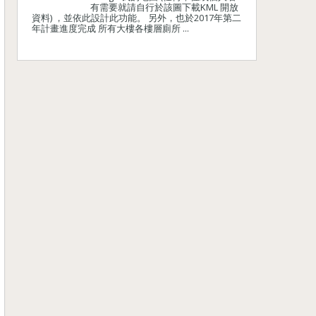
有需要就請自行於該圖下載KML 開放
資料) ，並依此設計此功能。 另外，也於2017年第二
年計畫進度完成 所有大樓各樓層廁所 ...