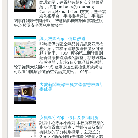
防護範圍，建置的智慧化安全預警系
統， 採用 Umbo cv的Learning
Camera與Smart Cloud方案 ，整合雲
端監視平台、手機推播通知、手機調
閱事件觸發時間錄影。 智慧攝影機連網至雲端監視
平台 校園安全緊急事故發生...
興大校園App - 健康步道
即時提供分區空氣品質資訊及四周樹
種介紹，並標示運動步道長度及可消
耗卡路里。 106年度的第二期計畫則
配合健康步道路線的調整，移動既有4
個感測器，新增3個空氣品質感測器。
除了從興大校園APP或 健康步道空氣檢測系統網站
可以看到健康步道的空氣品質資訊，106年...
大愛新聞報導中興大學智慧校園計
畫成果
安興御守App - 假日及夜間廁所
計資中心專案小組對 本校所有建築的
廁所位置實地調查，並對假日及夜間
有開放的部分特別標示， 並建立於
Google我的地圖 (任何單位或個人若