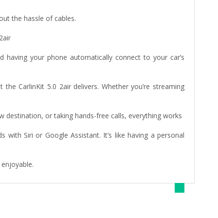
ut the hassle of cables.
2air
d having your phone automatically connect to your car’s
 the CarlinKit 5.0 2air delivers. Whether you’re streaming
new destination, or taking hands-free calls, everything works
ith Siri or Google Assistant. It’s like having a personal
 enjoyable.