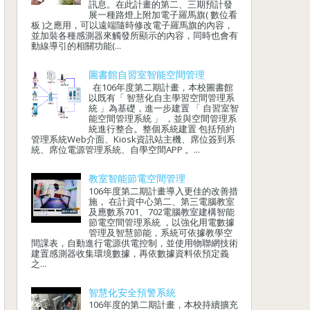
訊息。在此計畫的第二、三期預計發
展一種路燈上附加電子羅馬旗( 數位看
板 )之應用，可以遠端隨時修改電子羅馬旗的內容，
並加裝各種感測器來觸發所顯示的內容，同時也會有
動線導引的相關功能(...
圖書館自習室智能空間管理
在106年度第二期計畫，本校圖書館
以既有「 智慧化自主學習空間管理系
統 」為基礎，進一步建置 「 自習室智
能空間管理系統 」 ，並與空間管理系
統進行整合。整個系統建置 包括預約
管理系統Web介面、Kiosk資訊站主機、席位簽到系
統、席位電源管理系統、自學空間APP 。...
教室智能節電空間管理
106年度第二期計畫導入更佳的改善措
施， 在計資中心第二、第三電腦教室
及應數系701、702電腦教室建構智能
節電空間管理系統 ，以強化用電數據
管理及智慧節能，系統可依據教學空
間課表，自動進行電源供電控制，並使用物聯網技術
建置感測器收集環境數據，再依數據資料依預定義
之...
智慧化安全預警系統
106年度的第二期計畫，本校持續擴充