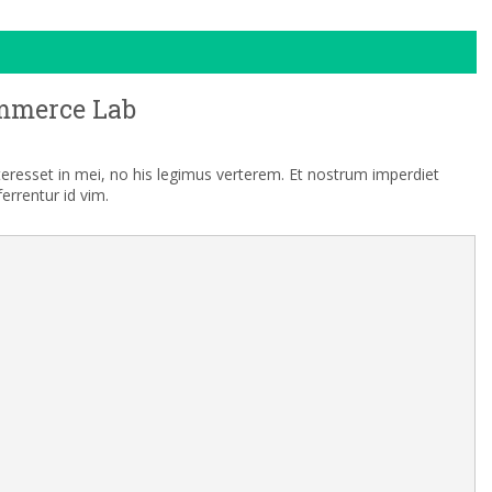
mmerce Lab
nteresset in mei, no his legimus verterem. Et nostrum imperdiet
rrentur id vim.