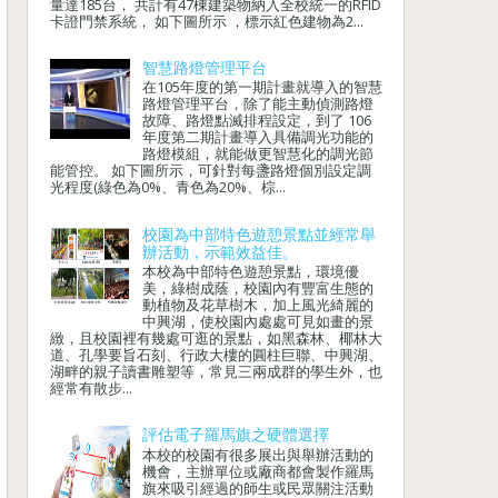
量達185台， 共計有47棟建築物納入全校統一的RFID
卡證門禁系統， 如下圖所示 ，標示紅色建物為2...
智慧路燈管理平台
在105年度的第一期計畫就導入的智慧
路燈管理平台，除了能主動偵測路燈
故障、路燈點滅排程設定，到了 106
年度第二期計畫導入具備調光功能的
路燈模組，就能做更智慧化的調光節
能管控。 如下圖所示，可針對每盞路燈個別設定調
光程度(綠色為0%、青色為20%、棕...
校園為中部特色遊憩景點並經常舉
辦活動，示範效益佳。
本校為中部特色遊憩景點，環境優
美，綠樹成蔭，校園內有豐富生態的
動植物及花草樹木，加上風光綺麗的
中興湖，使校園內處處可見如畫的景
緻，且校園裡有幾處可逛的景點，如黑森林、椰林大
道、孔學要旨石刻、行政大樓的圓柱巨聯、中興湖、
湖畔的親子讀書雕塑等，常見三兩成群的學生外，也
經常有散步...
評估電子羅馬旗之硬體選擇
本校的校園有很多展出與舉辦活動的
機會，主辦單位或廠商都會製作羅馬
旗來吸引經過的師生或民眾關注活動